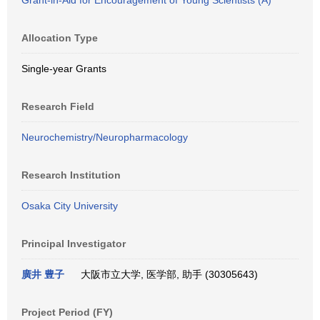
Grant-in-Aid for Encouragement of Young Scientists (A)
Allocation Type
Single-year Grants
Research Field
Neurochemistry/Neuropharmacology
Research Institution
Osaka City University
Principal Investigator
廣井 豊子
大阪市立大学, 医学部, 助手 (30305643)
Project Period (FY)