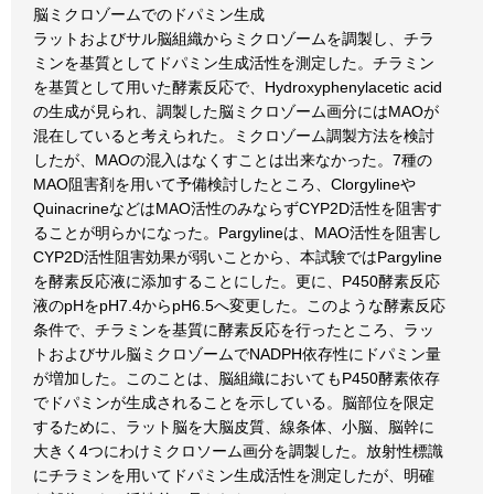
脳ミクロゾームでのドパミン生成
ラットおよびサル脳組織からミクロゾームを調製し、チラ
ミンを基質としてドパミン生成活性を測定した。チラミン
を基質として用いた酵素反応で、Hydroxyphenylacetic acid
の生成が見られ、調製した脳ミクロゾーム画分にはMAOが
混在していると考えられた。ミクロゾーム調製方法を検討
したが、MAOの混入はなくすことは出来なかった。7種の
MAO阻害剤を用いて予備検討したところ、Clorgylineや
QuinacrineなどはMAO活性のみならずCYP2D活性を阻害す
ることが明らかになった。Pargylineは、MAO活性を阻害し
CYP2D活性阻害効果が弱いことから、本試験ではPargyline
を酵素反応液に添加することにした。更に、P450酵素反応
液のpHをpH7.4からpH6.5へ変更した。このような酵素反応
条件で、チラミンを基質に酵素反応を行ったところ、ラッ
トおよびサル脳ミクロゾームでNADPH依存性にドパミン量
が増加した。このことは、脳組織においてもP450酵素依存
でドパミンが生成されることを示している。脳部位を限定
するために、ラット脳を大脳皮質、線条体、小脳、脳幹に
大きく4つにわけミクロソーム画分を調製した。放射性標識
にチラミンを用いてドパミン生成活性を測定したが、明確