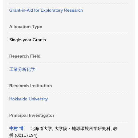
Grant-in-Aid for Exploratory Research
Allocation Type
Single-year Grants
Research Field
工業分析化学
Research Institution
Hokkaido University
Principal Investigator
中村 博
北海道大学, 大学院・地球環境科学研究科, 教
授 (00117194)