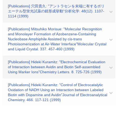
[Publications] 穴田貴久: "アントラセンを末端に有するポリ
エーテル型蛍光試薬の錯形成挙動"分析化学. 48(12). 1107-
1114 (1999)
[Publications] Mitsuhiko Morisue: "Molecular Recognition
and Monolayer Formation of Azobenzene-Containing
Nucleobase Amphiphile Assisted by cis-trans
Photoisomerization at Air-Water Interface"Molecular Crystal
and Liquid Crystal. 337. 457-460 (1999)
[Publications] Hideki Kuramitz: "Electrochemical Evaluation
of Interaction between Avidin and Biotin Self-assembled
Using Marker Ions"Chemistry Letters. 8. 725-726 (1999)
[Publications] Hideki Kuramitz: "Control of Electrocatalytic
Oxidation of NADH Using an Interaction between Labeled
Biotin with Dopamine and Avidin"Journal of Electroanalytical
Chemistry. 466. 117-121 (1999)