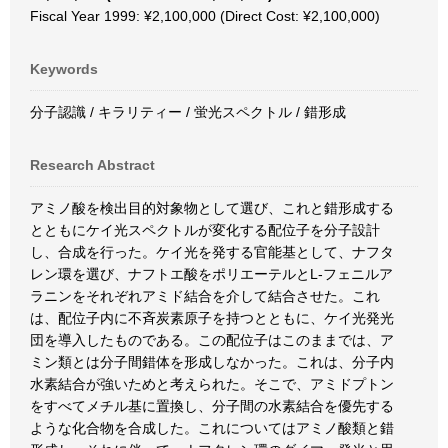
Fiscal Year 1999: ¥2,100,000 (Direct Cost: ¥2,100,000)
Keywords
分子認識 / キラリティー / 蛍光スペクトル / 錯形成
Research Abstract
アミノ酸を検出目的対象物として選び、これと錯形成する
とともにケイ光スペクトルが変化する配位子を分子設計
し、合成を行った。ケイ光を発する官能基として、ナフタ
レン環を選び、ナフトエ酸をポリエーテルとL-フェニルア
ラニンをそれぞれアミド結合を介して結合させた。これ
は、配位子内に不斉炭素原子を持つとともに、ケイ光発光
団を導入したものである。この配位子はこのままでは、ア
ミン類とは分子間錯体を形成しなかった。これは、分子内
水素結合が強いためと考えられた。そこで、アミドプトン
をすべてメチル基に置換し、分子間の水素結合を優先する
ような化合物を合成した。これについてはアミノ酸類と錯