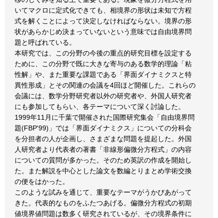
いてマクロに定式化できても、相境界の形状は未知で方程
式を解くことによって決定しなければならない。境界の形
状があらかじめ決まっていないという意味では自由境界問
題と呼ばれている。
本研究では、この分野の今後の重点的研究目標を設定する
ために、この分野で既に大きな寄与のある数学的理論「粘
性解」や、また重要な課題である「界面ダイナミクスと特
異性形成」とその関連の会議を4回ほど開催した。これらの
会議には、数学分野研究者以外の研究者や、外国人研究者
にも参加してもらい、各テーマについて深く討論した。
1999年11月に千葉で開催された国際研究集会「自由境界問
題(FBP'99)」では「界面ダイナミクス」についての分科会
を分担者の人が企画し、さまざまな問題を提起した。外国
人研究者より代表者の著書「非線形偏微分方程式」の内容
についての質問が多かった。そのため英訳の作成を開始し
た。また解説を中心とした論文を数編とりまとめ学術交換
の便をはかった。
このような試みを通じて、重要なテーマがうかびあがって
きた。代表的なものをふたつあげる。偏微分方程式の初期
値境界値問題は数多く研究されているが、その境界条件に