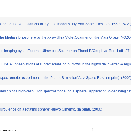
ulation on the Venusian cloud layer : a model study"Adv. Space Res.. 23. 1569-1572 
the Mertian Ionosphere by the X-ray Ultra Violet Scanner on the Mars Orbiter NOZ
ric Imaging by an Extreme Ultraviolet Scanner on Planet-B"Geophys. Res. Lett.. 27
ISCAT observations of suprathermal ion outflows in the nightside inverted-V region"
g spectrometer experiment in the Planet-B mission"Adv. Space Res.. (In print). (2000
e design of a high-resolution spectral model on a sphere : application to decaying 
urbulence on a rotating sphere"Nuovo Cimento. (In print). (2000)