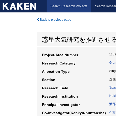
Search Research Projects
Search Resear
Back to previous page
惑星大気研究を推進させ
118
Project/Area Number
Gran
Research Category
Sing
Allocation Type
企画
Section
Spac
Research Field
Hokk
Research Institution
渡部
Principal Investigator
今村
Co-Investigator(Kenkyū-buntansha)