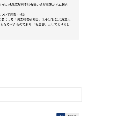
え,他の地球惑星科学諸分野の進展状況,さらに国内
について調査・検討
50名による「調査報告研究会」,3月6,7日に北海道大
ともなるべきものであり,「報告書」としてとりまと