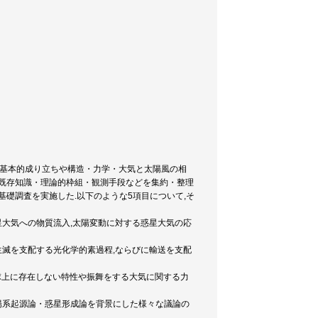
の基本的成り立ちや構造・力学・大気と太陽風の相
の既存知識・理論的枠組・観測手段などを集約・整理
礎調査を実施した.以下のような5項目について,そ
星大気への物質流入,太陽変動に対する惑星大気の応
生滅を支配する光化学的素過程,ならびに輸送を支配
地球上に存在しない特性や振舞をする大気に関する力
太陽系起源論・惑星形成論を背景にした様々な議論の