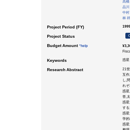
高橋
品川
中村
林 
199
Project Period (FY)
C
Project Status
Budget Amount
*help
¥3,3
Fisc
惑星 
Keywords
21
Research Abstract
互作
し,
れぞ
惑星
答,
惑星
する
惑星
学的
惑星
整理