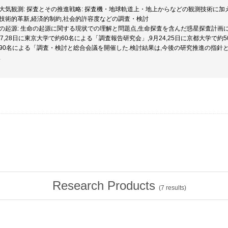
大気観測: 探査とその推進戦略: 探査機・地球軌道上・地上からなどの観測技術に加
技術的革新,経済的制約,社会的許容度などの調査・検討
の起源: 生命の起源に関する現状での理解と問題点,生命探査を含んだ惑星探査計画
27,28日に東京大学で約60名による「調査報告研究会」,9月24,25日に京都大学で約
90名による「調査・検討と総合会議を開催した.検討結果は,今後の研究推進の指針
.
Research Products
(
7
results)