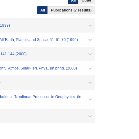
All
Other
All
Publications (7 results)
(1999)
OMI"Earth, Planets and Space. 51. 61-70 (1999)
. 141-144 (2000)
J. Atmos, Solar-Terr. Phys.. (In print). (2000)
)
turbulence"Nonlinear Processes in Geophysics. (In