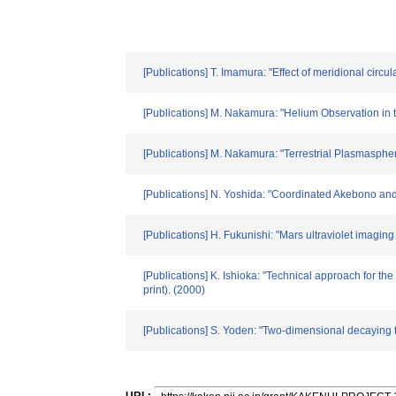
[Publications] T. Imamura: "Effect of meridional circ
[Publications] M. Nakamura: "Helium Observation in 
[Publications] M. Nakamura: "Terrestrial Plasmasphe
[Publications] N. Yoshida: "Coordinated Akebono and E
[Publications] H. Fukunishi: "Mars ultraviolet imagin
[Publications] K. Ishioka: "Technical approach for th
print). (2000)
[Publications] S. Yoden: "Two-dimensional decaying t