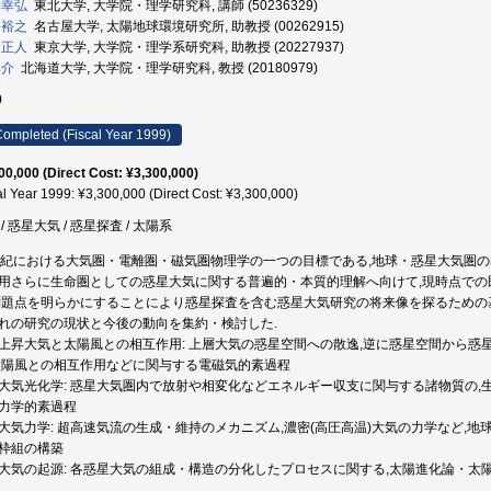
 幸弘
東北大学, 大学院・理学研究科, 講師 (50236329)
 裕之
名古屋大学, 太陽地球環境研究所, 助教授 (00262915)
 正人
東京大学, 大学院・理学系研究科, 助教授 (20227937)
祥介
北海道大学, 大学院・理学研究科, 教授 (20180979)
9
ompleted (Fiscal Year 1999)
00,000 (Direct Cost: ¥3,300,000)
al Year 1999: ¥3,300,000 (Direct Cost: ¥3,300,000)
/ 惑星大気 / 惑星探査 / 太陽系
世紀における大気圏・電離圏・磁気圏物理学の一つの目標である,地球・惑星大気圏
用さらに生命圏としての惑星大気に関する普遍的・本質的理解へ向けて,現時点で
問題点を明らかにすることにより惑星探査を含む惑星大気研究の将来像を探るための基
れの研究の現状と今後の動向を集約・検討した.
上昇大気と太陽風との相互作用: 上層大気の惑星空間への散逸,逆に惑星空間から惑
太陽風との相互作用などに関与する電磁気的素過程
大気光化学: 惑星大気圏内で放射や相変化などエネルギー収支に関与する諸物質の,
力学的素過程
大気力学: 超高速気流の生成・維持のメカニズム,濃密(高圧高温)大気の力学など,
枠組の構築
大気の起源: 各惑星大気の組成・構造の分化したプロセスに関する,太陽進化論・