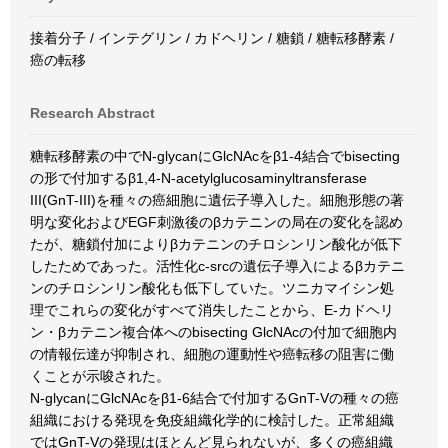
接着分子 / インテグリン / カドヘリン / 糖鎖 / 糖転移酵素 /
癌の転移
Research Abstract
糖転移酵素の中でN-glycanにGlcNAcをβ1-4結合でbisecting
の形で付加するβ1,4-N-acetylglucosaminyltransferase
III(GnT-III)を種々の癌細胞に遺伝子導入した。細胞形態の著
明な変化およびEGF刺激後のβカテニンの局在の変化を認め
たが、糖鎖付加によりβカテニンのチロシンリン酸化が低下
したためであった。活性化c-srcの遺伝子導入によるβカテニ
ンのチロシンリン酸化も低下していた。ツニカマイシン処
理でこれらの変化がすべて消失したことから、E-カドヘリ
ン・βカテニン複合体へのbisecting GlcNAcの付加で細胞内
の情報伝達が抑制され、細胞の運動性や癌転移の阻害に働
くことが示唆された。
N-glycanにGlcNAcをβ1-6結合で付加するGnT-Vの種々の癌
組織における発現を免疫組織化学的に検討した。正常組織
ではGnT-Vの発現はほとんど見られないが、多くの癌組織