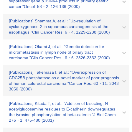
suppressor gene p16INK4 products in primary qastric
cancer."Oncol. 58・2. 126-136 (2000)
[Publications] Shamma A, et al.: "Up-regulation of
cyclooxygenase-2 in squamous carcinogenesis of the
esophagus."Clin Cancer Res. 6・4. 1229-1238 (2000)
[Publications] Okami J, et al.: "Genetic detection for
micrometastasis in lymph node of biliary tract
carcinoma."Clin Cancer Res.. 6・6. 2326-2332 (2000)
[Publications] Takemasa I, et al.: "Overexpression of
CDC25B phosphatase as a novel marker of poor prognosis
of human colorectal carcinoma."Cancer Res. 60・11. 3043-
3050 (2000)
[Publications] Kitada T, et al.: "Addition of bisecting, N-
acetylglucosamine residues to E-cadherin downregulates
the tyrosine phosphorylation of beta-catenin."J Biol Chem.
276・1. 475-480 (2001)