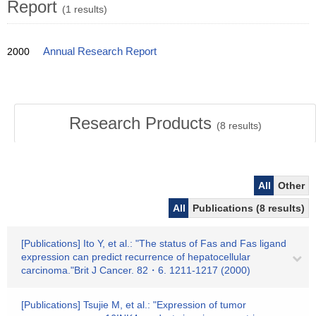
Report
(1 results)
2000
Annual Research Report
Research Products
(
8
results)
All
Other
All
Publications (8 results)
[Publications] Ito Y, et al.: "The status of Fas and Fas ligand
expression can predict recurrence of hepatocellular
carcinoma."Brit J Cancer. 82・6. 1211-1217 (2000)
[Publications] Tsujie M, et al.: "Expression of tumor