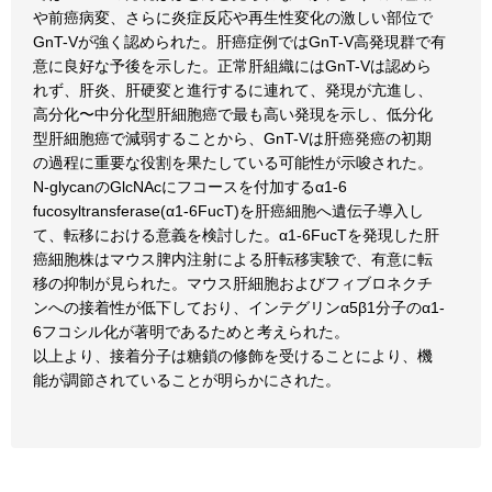
や前癌病変、さらに炎症反応や再生性変化の激しい部位で
GnT-Vが強く認められた。肝癌症例ではGnT-V高発現群で有
意に良好な予後を示した。正常肝組織にはGnT-Vは認めら
れず、肝炎、肝硬変と進行するに連れて、発現が亢進し、
高分化〜中分化型肝細胞癌で最も高い発現を示し、低分化
型肝細胞癌で減弱することから、GnT-Vは肝癌発癌の初期
の過程に重要な役割を果たしている可能性が示唆された。
N-glycanのGlcNAcにフコースを付加するα1-6
fucosyltransferase(α1-6FucT)を肝癌細胞へ遺伝子導入し
て、転移における意義を検討した。α1-6FucTを発現した肝
癌細胞株はマウス脾内注射による肝転移実験で、有意に転
移の抑制が見られた。マウス肝細胞およびフィブロネクチ
ンへの接着性が低下しており、インテグリンα5β1分子のα1-
6フコシル化が著明であるためと考えられた。
以上より、接着分子は糖鎖の修飾を受けることにより、機
能が調節されていることが明らかにされた。