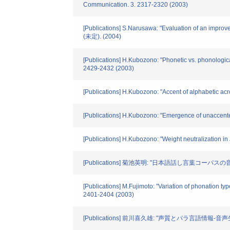
Communication. 3. 2317-2320 (2003)
[Publications] S.Narusawa: "Evaluation of an impro
(未定). (2004)
[Publications] H.Kubozono: "Phonetic vs. phonologica
2429-2432 (2003)
[Publications] H.Kubozono: "Accent of alphabetic 
[Publications] H.Kubozono: "Emergence of unaccen
[Publications] H.Kubozono: "Weight neutralization i
[Publications] 菊池英明: "日本語話し言葉コーパスの音
[Publications] M.Fujimoto: "Variation of phonation ty
2401-2404 (2003)
[Publications] 前川喜久雄: "声質とパラ言語