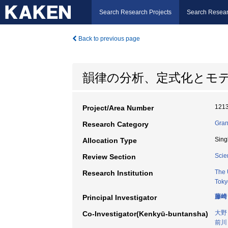
Search Research Projects
Search Resear
Back to previous page
韻律の分析、定式化とモ
121
Project/Area Number
Gran
Research Category
Sing
Allocation Type
Scie
Review Section
The 
Research Institution
Toky
藤崎
Principal Investigator
大野
Co-Investigator(Kenkyū-buntansha)
前川