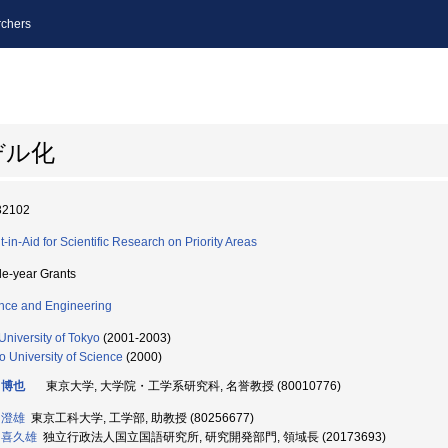
chers
デル化
32102
t-in-Aid for Scientific Research on Priority Areas
le-year Grants
nce and Engineering
University of Tokyo
(2001-2003)
o University of Science
(2000)
 博也
東京大学, 大学院・工学系研究科, 名誉教授 (80010776)
 澄雄
東京工科大学, 工学部, 助教授 (80256677)
 喜久雄
独立行政法人国立国語研究所, 研究開発部門, 領域長 (20173693)