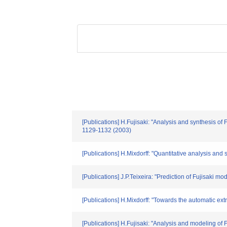
[Publications] H.Fujisaki: "Analysis and synthesis 
1129-1132 (2003)
[Publications] H.Mixdorff: "Quantitative analysis a
[Publications] J.P.Teixeira: "Prediction of Fujisa
[Publications] H.Mixdorff: "Towards the automatic 
[Publications] H.Fujisaki: "Analysis and modeling