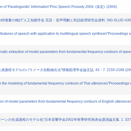
n of 'Paralinguistic' Information"Proc.Speech Prosody 2004. (未定). (2004)
声の特徴量の検討"人工知能学会 言語・音声理解と対話処理研究会資料. SIG-SLUD-A303. 13
al features of speech with application to multilingual speech synthesis"Proceedings 
tomatic extraction of model parameters from fundamental frequency contours of sp
ーン生成過程モデルのパラメータ自動抽出法"情報処理学会論文誌. 43・7. 2155-2168 (200
y on the modeling of fundamental frequency contours of Thai utterances"Proceedings
tion of model parameters from fundamental frequency contours of English utteranc
数パターンの生成過程のモデル化"日本音響学会2002年秋季研究発表会講演論文集. 1. 337-33