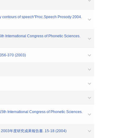
ncy contours of speech"Proc.Speech Prosody 2004.
5th International Congress of Phonetic Sciences.
 356-370 (2003)
.15th International Congress of Phonetic Sciences.
3年度研究成果報告書. 15-18 (2004)