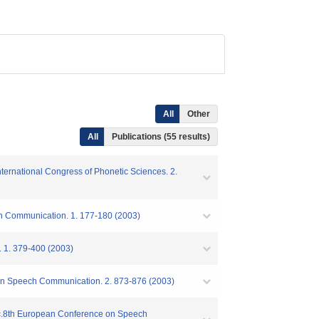
All
Other
All
Publications (55 results)
nternational Congress of Phonetic Sciences. 2.
ech Communication. 1. 177-180 (2003)
. 1. 379-400 (2003)
e on Speech Communication. 2. 873-876 (2003)
roc.8th European Conference on Speech