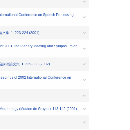
 International Conference on Speech Processing
. 223-224 (2001)
gs for 2001 2nd Plenary Meeting and Symposium on
. 1. 329-330 (2002)
oceedings of 2002 International Conference on
 Morphology (Mouton de Gruyter). 113-142 (2001)