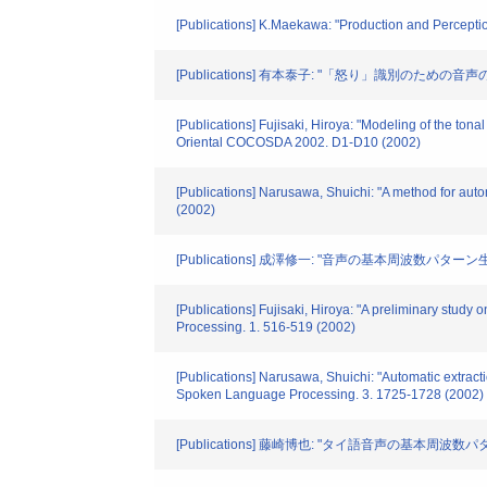
[Publications] K.Maekawa: "Production and Perceptio
[Publications] 有本泰子: "「怒り」識別のための音
[Publications] Fujisaki, Hiroya: "Modeling of the ton
Oriental COCOSDA 2002. D1-D10 (2002)
[Publications] Narusawa, Shuichi: "A method for au
(2002)
[Publications] 成澤修一: "音声の基本周波数パタ
[Publications] Fujisaki, Hiroya: "A preliminary stud
Processing. 1. 516-519 (2002)
[Publications] Narusawa, Shuichi: "Automatic extrac
Spoken Language Processing. 3. 1725-1728 (2002)
[Publications] 藤崎博也: "タイ語音声の基本周波