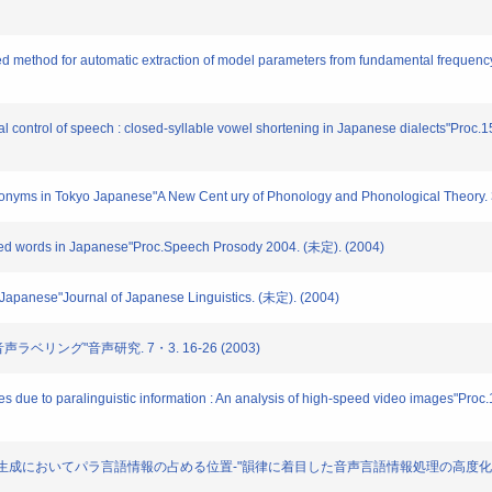
ved method for automatic extraction of model parameters from fundamental freque
l control of speech : closed-syllable vowel shortening in Japanese dialects"Proc.1
acronyms in Tokyo Japanese"A New Cent ury of Phonology and Phonological Theory.
ted words in Japanese"Proc.Speech Prosody 2004. (未定). (2004)
n Japanese"Journal of Japanese Linguistics. (未定). (2004)
声ラベリング"音声研究. 7・3. 16-26 (2003)
pes due to paralinguistic information : An analysis of high-speed video images"Proc
情報-音声生成においてパラ言語情報の占める位置-"韻律に着目した音声言語情報処理の高度化 200