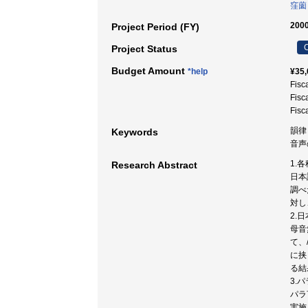
窪薗
2000
Project Period (FY)
C
Project Status
Budget Amount
*help
¥35,
Fisc
Fisc
Fisc
韻律
Keywords
音声
1.
Research Abstract
日本
調べ
対し
2.
母音
て、
に挟
る結
3.
パラ
実施