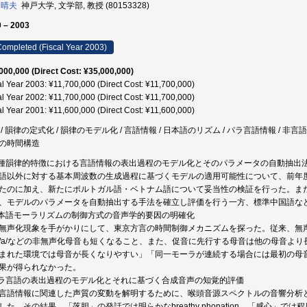
 晴夫
神戸大学, 文学部, 教授 (80153328)
 – 2003
ompleted (Fiscal Year 2003)
000,000 (Direct Cost: ¥35,000,000)
al Year 2003: ¥11,700,000 (Direct Cost: ¥11,700,000)
al Year 2002: ¥11,700,000 (Direct Cost: ¥11,700,000)
al Year 2001: ¥11,600,000 (Direct Cost: ¥11,600,000)
 / 韻律の定式化 / 韻律のモデル化 / 言語情報 / 日本語のリズム / パラ言語情報 / 非言語
の時間構造
各種韻律的特徴における言語情報の表出過程のモデル化とそのパラメータの自動抽出
語以外に対する基本周波数の生成過程に基づくモデルの適用可能性について、前年
たのに加え、新たにポルトガル語・ベトナム語について妥当性の検証を行った。ま
、モデルのパラメータを自動抽出する手法を確立し評価を行う一方、標準中国語な
日本語モーラリズムの制御方式の音声学的要因の明確化
無声化現象を手がかりにして、東京方言の時間制御メカニズムを探った。従来、無
/a/などの非無声化母音も短くなること、また、促音に先行する母音は他の母音よ
まれた環境では母音が長くなりやすい」「同一モーラが連続する場合には最初の母
果が得られなかった。
パラ言語の表出過程のモデル化とそれに基づく合成音声の知覚的評価
言語情報に関連した声質の変動を解明するために、喉頭音源スペクトルの音響分析
した。その結果、「落胆」の発話では明らかなbreathy phonation、「感心」では程度の弱い