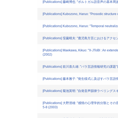
[Publications] 藤崎博也: "ポルトガル語音声の
[Publications] Kubozono, Haruo: "Prosodic structur
[Publications] Kubozono, Haruo: "Temporal neutrali
[Publications] 窪薗晴夫: "鹿児島方言におけるアクセント
[Publications] Maekawa, Kikuo: "X-JToBI : An exte
(2002)
[Publications] 前川喜久雄: "パラ言語情報研究の課題
[Publications] 藤本雅子: "発生様式に及ぼすパラ
[Publications] 菊池英明: "自発音声韻律ラベリングスキー
[Publications] 大野澄雄: "感情の心理学的分類とその音声表現に
5-8 (2003)