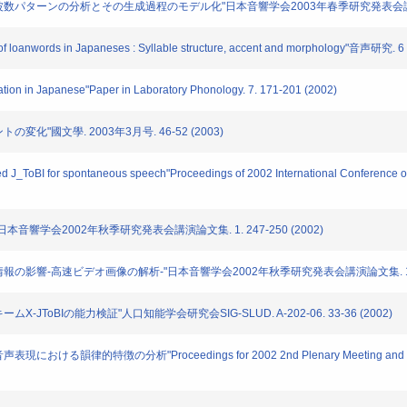
基本周波数パターンの分析とその生成過程のモデル化"日本音響学会2003年春季研究発表会講演論文集.
e of loanwords in Japaneses : Syllable structure, accent and morphology"音声研究. 
zation in Japanese"Paper in Laboratory Phonology. 7. 171-201 (2002)
の変化"國文學. 2003年3月号. 46-52 (2003)
nded J_ToBI for spontaneous speech"Proceedings of 2002 International Conferenc
"日本音響学会2002年秋季研究発表会講演論文集. 1. 247-250 (2002)
言語情報の影響-高速ビデオ画像の解析-"日本音響学会2002年秋季研究発表会講演論文集. 1. 257
ムX-JToBIの能力検証"人口知能学会研究会SIG-SLUD. A-202-06. 33-36 (2002)
おける韻律的特徴の分析"Proceedings for 2002 2nd Plenary Meeting and Sympos