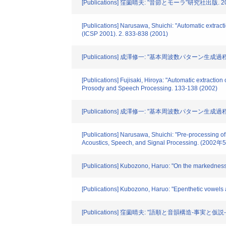
[Publications] 窪薗晴夫: "音節とモーラ"研究社出版. 202
[Publications] Narusawa, Shuichi: "Automatic extra
(ICSP 2001). 2. 833-838 (2001)
[Publications] 成澤修一: "基本周波数パターン
[Publications] Fujisaki, Hiroya: "Automatic extrac
Prosody and Speech Processing. 133-138 (2002)
[Publications] 成澤修一: "基本周波数パターン
[Publications] Narusawa, Shuichi: "Pre-processing o
Acoustics, Speech, and Signal Processing. (2002
[Publications] Kubozono, Haruo: "On the markedness 
[Publications] Kubozono, Haruo: "Epenthetic vowel
[Publications] 窪薗晴夫: "語順と音韻構造-事実と仮説-"