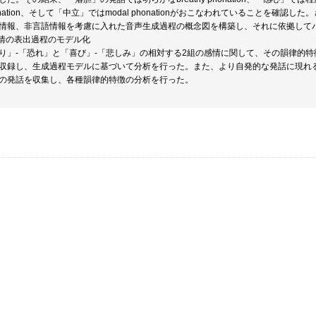
onation、そして「中立」ではmodal phonationがおこなわれていることを
情報、非言語情報を考慮に入れた音声生成過程の概念図を構築し、それに依拠して
感情の表出過程のモデル化
り」-「恐れ」と「喜び」-「悲しみ」の相対する2組の感情に関して、その韻律的
収録し、生成過程モデルに基づいて分析を行った。また、より自発的な発話に現れ
の発話を収集し、各種韻律的特徴の分析を行った。