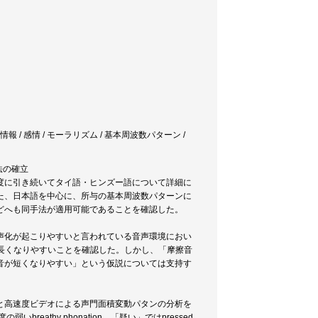
情報 / 感情 / モーラリズム / 基本周波数パターン /
法の確立
度に引き続いてタイ語・ヒンズー語について詳細に
た、日本語を中心に、所与の基本周波数パターンに
どへも同手法が適用可能であることを確認した。
声化が起こりやすいと言われている音声環境におい
り長くなりやすいことを確認した。しかし、「摩擦音
音が短くなりやすい」という仮説については支持す
と高速度ビデオによる声門面積変動パタンの分析を
breathy phonation、「疑い」ではpressed