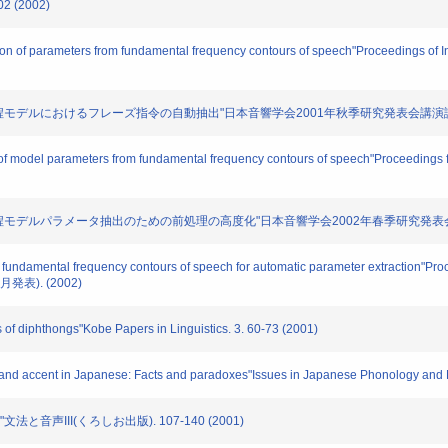
 (2002)
ction of parameters from fundamental frequency contours of speech"Proceedings of
生成過程モデルにおけるフレーズ指令の自動抽出"日本音響学会2001年秋季研究発表会講演論文集. 1
tion of model parameters from fundamental frequency contours of speech"Proceedin
生成過程モデルパラメータ抽出のための前処理の高度化"日本音響学会2002年春季研究発表会講演論文集
f fundamental frequency contours of speech for automatic parameter extraction"Pr
年5月発表). (2002)
of diphthongs"Kobe Papers in Linguistics. 3. 60-73 (2001)
s and accent in Japanese: Facts and paradoxes"Issues in Japanese Phonology and
文法と音声III(くろしお出版). 107-140 (2001)