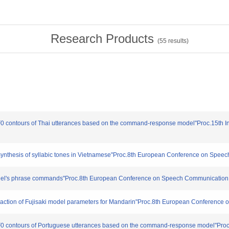
Research Products
(
55
results)
of F0 contours of Thai utterances based on the command-response model"Proc.15th I
nd synthesis of syllabic tones in Vietnamese"Proc.8th European Conference on Spe
ki model's phrase commands"Proc.8th European Conference on Speech Communication
extraction of Fujisaki model parameters for Mandarin"Proc.8th European Conferenc
 of F0 contours of Portuguese utterances based on the command-response model"P