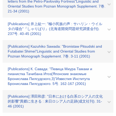
letters from the Petro-Pavlovsky Fortress"Linguistic and
Oriental Studies from Poznan Monograph Supplement. 7巻.
21-34 (2001)
[Publications] 井上紘一: "極小民族の声 : サハリン・ウイル
タの場合"『しゃりばり』(北海道開発問題研究調査会刊).
237号. 40-45 (2001)
[Publications] Kazuhiko Sawada: "Bronistaw Pitsudski and
Futabatei Shimei"Linguistic and Oriental Studies from
Poznan Monograph Supplement. 7巻. 3-11 (2001)
[Publications] К. Савада: "Певица Миура Тамаки и
пианистка Тачибана Итоз(Японские знакомые
Бронислава Пилсудского,3)"Известия Института
Бронислава Пилсудского. 5号. 162-167 (2001)
[Publications] 澤田和彦: "日本における白系ロシア人の文化
的影響"異郷に生きる : 来日ロシア人の足跡(成文社刊). 31-
46 (2001)