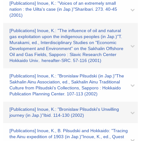
[Publications] Inoue, K.: "Voices of an extremely small
nation : the Uilta's case (in Jap.)"Sharibari. 273. 40-45
(2001)
[Publications] Inoue, K.: "The influence of oil and natural
gas exploitation upon the indigenous peoples (in Jap.)"T.
Murakami, ed., Interdisciplinary Studies on "Economic
Development and Environment" on the Sakhalin Offshore
Oil and Gas Fields, Sapporo : Slavic Research Center
Hokkaido Univ.. hereafter-SRC. 57-116 (2001)
[Publications] Inoue, K.: "Bronislaw Pilsudski (in Jap.)"The
Sakhalin Ainu Association, ed., Sakhalin Ainu Traditional
Culture from Pilsudski's Collections, Sapporo : Hokkaido
Publication Planning Center. 107-113 (2002)
[Publications] Inoue, K.: "Bronislaw Pilsudski's Unwilling
journey (in Jap.)"Ibid. 114-130 (2002)
[Publications] Inoue, K., B. Pilsudski and Hokkaido: "Tracing
the Ainu expedition of 1903 (in Jap.)"Inoue, K., ed., Quest