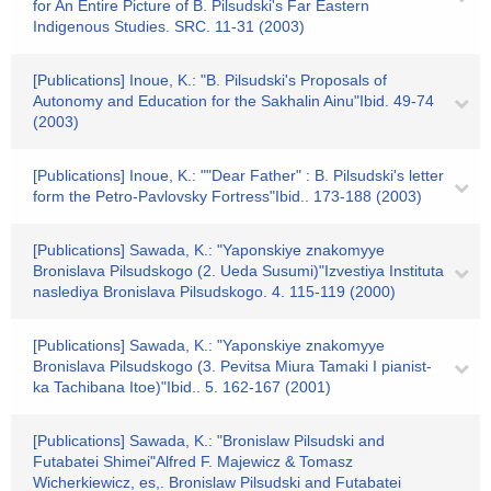
for An Entire Picture of B. Pilsudski's Far Eastern
Indigenous Studies. SRC. 11-31 (2003)
[Publications] Inoue, K.: "B. Pilsudski's Proposals of
Autonomy and Education for the Sakhalin Ainu"Ibid. 49-74
(2003)
[Publications] Inoue, K.: ""Dear Father" : B. Pilsudski's letter
form the Petro-Pavlovsky Fortress"Ibid.. 173-188 (2003)
[Publications] Sawada, K.: "Yaponskiye znakomyye
Bronislava Pilsudskogo (2. Ueda Susumi)"Izvestiya Instituta
naslediya Bronislava Pilsudskogo. 4. 115-119 (2000)
[Publications] Sawada, K.: "Yaponskiye znakomyye
Bronislava Pilsudskogo (3. Pevitsa Miura Tamaki I pianist-
ka Tachibana Itoe)"Ibid.. 5. 162-167 (2001)
[Publications] Sawada, K.: "Bronislaw Pilsudski and
Futabatei Shimei"Alfred F. Majewicz & Tomasz
Wicherkiewicz, es,. Bronislaw Pilsudski and Futabatei