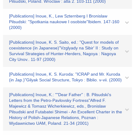
Pilsudski, Poland. Wroclaw : atla 2. 103-111 (2000)
[Publications] Inoue, K., Lew Szternberg I Bronislaw
Pilsudski: "Spotkania naukowe I osobiste"Ibidem. 147-160
(2000)
[Publications] Inoue, K. S. Saito, ed.: "Quest for models of
coexistence (in Japanese)"Vzglyady na Sibir' II : Study on
Survival Strategies of Hunter-Herders, Nagoya : Nagoya
City Unov.. 11-97 (2000)
[Publications] Inoue, K. S. Kuroda: "ICRAP and Mr. Kuroda
(in Jap.)"Gilyak Social Structure, Tokyo : Biblio. v-vii. (2000)
[Publications] Inoue, K.: ""Dear Father" : B. Pilsudski's
Letters from the Petro-Pavlovsky Fortress"Alfred F.
Majewicz & Tomasz Wicherkiewicz, eds., Bronislaw
Pilsudski and Futabatei Shimei - An Excellent Charter in the
History of Polish-Japanese Relations, Poznan :
Wydawnictwo UAM, Poland. 21-34 (2001)