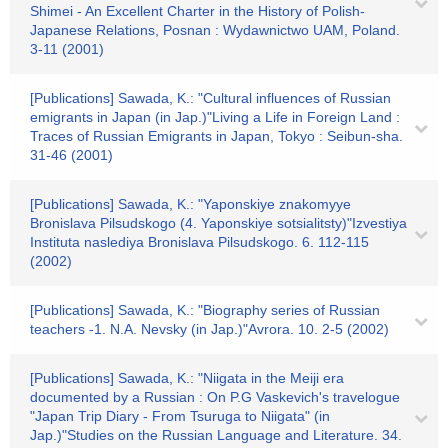
Shimei - An Excellent Charter in the History of Polish-
Japanese Relations, Posnan : Wydawnictwo UAM, Poland.
3-11 (2001)
[Publications] Sawada, K.: "Cultural influences of Russian
emigrants in Japan (in Jap.)"Living a Life in Foreign Land :
Traces of Russian Emigrants in Japan, Tokyo : Seibun-sha.
31-46 (2001)
[Publications] Sawada, K.: "Yaponskiye znakomyye
Bronislava Pilsudskogo (4. Yaponskiye sotsialitsty)"Izvestiya
Instituta naslediya Bronislava Pilsudskogo. 6. 112-115
(2002)
[Publications] Sawada, K.: "Biography series of Russian
teachers -1. N.A. Nevsky (in Jap.)"Avrora. 10. 2-5 (2002)
[Publications] Sawada, K.: "Niigata in the Meiji era
documented by a Russian : On P.G Vaskevich's travelogue
"Japan Trip Diary - From Tsuruga to Niigata" (in
Jap.)"Studies on the Russian Language and Literature. 34.