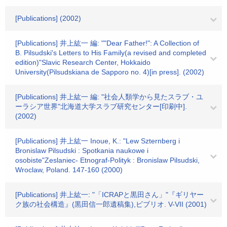
[Publications] (2002)
[Publications] 井上紘一 編: ""Dear Father!": A Collection of
B. Pilsudski's Letters to His Family(a revised and completed
edition)"Slavic Research Center, Hokkaido
University(Pilsudskiana de Sapporo no. 4)[in press]. (2002)
[Publications] 井上紘一 編: "社会人類学から見たスラブ・ユ
ーラシア世界"北海道大学スラブ研究センター[印刷中].
(2002)
[Publications] 井上紘一 Inoue, K.: "Lew Szternberg i
Bronislaw Pilsudski : Spotkania naukowe i
osobiste"Zeslaniec- Etnograf-Polityk : Bronislaw Pilsudski,
Wroclaw, Poland. 147-160 (2000)
[Publications] 井上紘一: "「ICRAPと黒田さん」"『ギリヤー
ク族の社会構造』(黒田信一郎遺稿集),ビブリオ. V-VII (2001)