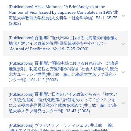
[Publications] Hibiki Momose: "A Brief Analysis of the
Number of Visa Issued by Japanese Consulates in 1999"北
海道大学教育大学紀要(人文科学・社会科学編). 53-1. 65-75
(2002)
[Publications] 百瀬 響: "近代日本における北海道の内国植民
地化と対アイヌ政策の論理-風俗統制令を中心として-
"Journal of Pacific Asia. Vol.19. 7-25 (2003)
[Publications] 百瀬 響: "開拓使期における狩猟行政-「北海道
鹿猟規制」制定過程と狩猟制限の論理-"社会人類学から観た
北方ユーラシア世界(井上紘一編、北海道大学スラブ研究セ
ンター刊). 101-112 (2003)
[Publications] 百瀬 響: "日本のアイヌ政策からみる「樺太ア
イヌ統治法案」-近代化政策の評価をめぐって-"ピウスツキ
による極東先住民研究の全体像を求めて(井上紘一編、北海
道大学スラブ研究センター刊). 33-47 (2003)
[Publications] ヴラヂスラフ・ラティシェフ, 井上紘一 編:
"樺太アイヌの民具/Narodnoye iskusstvo sakhalinskikh