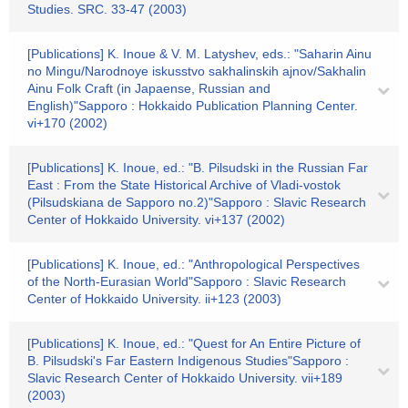
Studies. SRC. 33-47 (2003)
[Publications] K. Inoue & V. M. Latyshev, eds.: "Saharin Ainu
no Mingu/Narodnoye iskusstvo sakhalinskih ajnov/Sakhalin
Ainu Folk Craft (in Japaense, Russian and
English)"Sapporo : Hokkaido Publication Planning Center.
vi+170 (2002)
[Publications] K. Inoue, ed.: "B. Pilsudski in the Russian Far
East : From the State Historical Archive of Vladi-vostok
(Pilsudskiana de Sapporo no.2)"Sapporo : Slavic Research
Center of Hokkaido University. vi+137 (2002)
[Publications] K. Inoue, ed.: "Anthropological Perspectives
of the North-Eurasian World"Sapporo : Slavic Research
Center of Hokkaido University. ii+123 (2003)
[Publications] K. Inoue, ed.: "Quest for An Entire Picture of
B. Pilsudski's Far Eastern Indigenous Studies"Sapporo :
Slavic Research Center of Hokkaido University. vii+189
(2003)