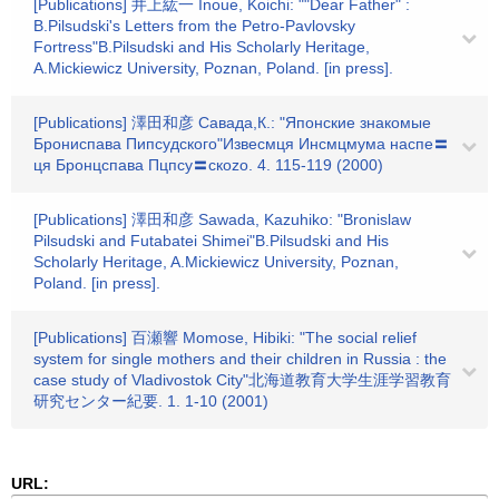
[Publications] 井上紘一 Inoue, Koichi: ""Dear Father" :
B.Pilsudski's Letters from the Petro-Pavlovsky
Fortress"B.Pilsudski and His Scholarly Heritage,
A.Mickiewicz University, Poznan, Poland. [in press].
[Publications] 澤田和彦 Савада,К.: "Японские знакомые
Брониспава Пипсудского"Извесмця Инсмцмума наспе〓
ця Бронцспава Пцпсу〓скоzо. 4. 115-119 (2000)
[Publications] 澤田和彦 Sawada, Kazuhiko: "Bronislaw
Pilsudski and Futabatei Shimei"B.Pilsudski and His
Scholarly Heritage, A.Mickiewicz University, Poznan,
Poland. [in press].
[Publications] 百瀬響 Momose, Hibiki: "The social relief
system for single mothers and their children in Russia : the
case study of Vladivostok City"北海道教育大学生涯学習教育
研究センター紀要. 1. 1-10 (2001)
URL: