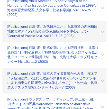
[Publications] Hibiki Momose: "A Brief Analysis of the
Number of Visa Issued by Japanese Consulates in 1999"北
海道教育大学紀要(人文科学・社会科学編). 53-1. 65-75
(2002)
[Publications] 百瀬 響: "近代日本における北海道の内国植民
地化と対アイヌ政策の倫理-風俗統制令を中心として-
"Journal of Pacific Asia. Vol.19. 7-25 (2003)
[Publications] 百瀬 響: "開拓使期における狩猟行政-「北海道
鹿猟規則」制定過程と狩猟制限の倫理-"社会人類学から見た
北方ユーラシア世界(井上紘一編、北海道大学スラブ研究セ
ンター刊). 101-112 (2003)
[Publications] 百瀬 響: "日本のアイヌ政策からみる「樺太ア
イヌ統治法案」-近代化政策の評価をめぐって-"ピウスツキ
による極東先住民研究の全体像を求めて(井上紘一編、北海
道大学スラブ研究センター刊). 33-47 (2003)
[Publications] ヴラヂスラフ・ラディシェフ, 井上紘一 編:
"樺太アイヌの民具/Narodnoye iskusstvo sakhalinskikh
aynov/Sakhalin Ainu Folk Craft"北海道出版企画センター.