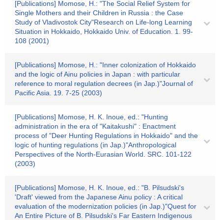
[Publications] Momose, H.: "The Social Relief System for
Single Mothers and their Children in Russia : the Case
Study of Vladivostok City"Research on Life-long Learning
Situation in Hokkaido, Hokkaido Univ. of Education. 1. 99-
108 (2001)
[Publications] Momose, H.: "Inner colonization of Hokkaido
and the logic of Ainu policies in Japan : with particular
reference to moral regulation decrees (in Jap.)"Journal of
Pacific Asia. 19. 7-25 (2003)
[Publications] Momose, H. K. Inoue, ed.: "Hunting
administration in the era of "Kaitakushi" : Enactment
process of "Deer Hunting Regulations in Hokkaido" and the
logic of hunting regulations (in Jap.)"Anthropological
Perspectives of the North-Eurasian World. SRC. 101-122
(2003)
[Publications] Momose, H. K. Inoue, ed.: "B. Pilsudski's
'Draft' viewed from the Japanese Ainu policy : A critical
evaluation of the modernization policies (in Jap.)"Quest for
An Entire Picture of B. Pilsudski's Far Eastern Indigenous