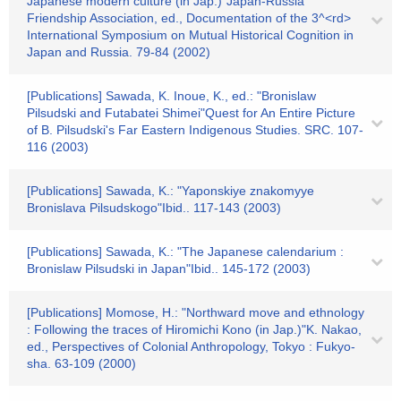
Japanese modern culture (in Jap.)"Japan-Russia
Friendship Association, ed., Documentation of the 3^<rd>
International Symposium on Mutual Historical Cognition in
Japan and Russia. 79-84 (2002)
[Publications] Sawada, K. Inoue, K., ed.: "Bronislaw
Pilsudski and Futabatei Shimei"Quest for An Entire Picture
of B. Pilsudski's Far Eastern Indigenous Studies. SRC. 107-
116 (2003)
[Publications] Sawada, K.: "Yaponskiye znakomyye
Bronislava Pilsudskogo"Ibid.. 117-143 (2003)
[Publications] Sawada, K.: "The Japanese calendarium :
Bronislaw Pilsudski in Japan"Ibid.. 145-172 (2003)
[Publications] Momose, H.: "Northward move and ethnology
: Following the traces of Hiromichi Kono (in Jap.)"K. Nakao,
ed., Perspectives of Colonial Anthropology, Tokyo : Fukyo-
sha. 63-109 (2000)