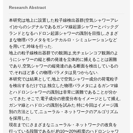
Research Abstract
本研究は地上に設置した粒子線検出器群(空気シャワーアレ
イ)からのシグナルであるガンマ線起源シャワーとバックグ
ランドとなるハドロン起源シャワーの識別を目指し,さまざ
まな物理パラメタをモンテカルロ・シミュレーションなど
を用いて,吟味を行った.
地上の粒子線検出器群での観測は,光チェレンコフ観測のよ
うにシャワーの縦と横の発達を立体的に捕えることは困難
であり,空気シャワーの縦発達のある断面を検出しているの
で,それほど多くの物理パラメタは見つからない.
本研究では結果として,地上で空気シャワー成分の荷電粒子
を検出するだけでは,独立した物理パラメタによるガンマ線
とハドロンシャワーの識別は非常に困難であることが分か
ってきた.そこで,電子成分の密度分布をイメージとして捕え,
ガンマ線とハドロンの識別を試みた.特に今回はイメージ識
別の方法として,ニューラル・ネットワークのアルゴリズム
を採用した.
現在までにさまざまなニューラル・ネットワークの改良を
行っている段階であるが,約10〜20%程度のハドロンシャワ