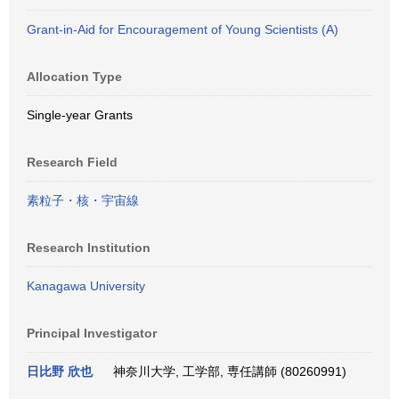
Grant-in-Aid for Encouragement of Young Scientists (A)
Allocation Type
Single-year Grants
Research Field
素粒子・核・宇宙線
Research Institution
Kanagawa University
Principal Investigator
日比野 欣也
神奈川大学, 工学部, 専任講師 (80260991)