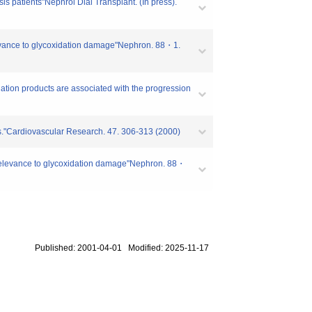
sis patients"Nephrol Dial Transplant. (In press).
relevance to glycoxidation damage"Nephron. 88・1.
dation products are associated with the progression
nts."Cardiovascular Research. 47. 306-313 (2000)
e : relevance to glycoxidation damage"Nephron. 88・
Published: 2001-04-01 Modified: 2025-11-17