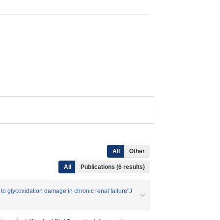
All
Other
All
Publications (6 results)
to glycoxidation damage in chronic renal failure"J