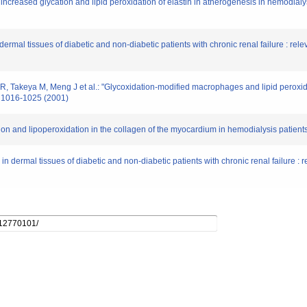
 increased glycation and lipid peroxidation of elastin in atherogenesis in hemodialy
n dermal tissues of diabetic and non-diabetic patients with chronic renal failure : 
 R, Takeya M, Meng J et al.: "Glycoxidation-modified macrophages and lipid peroxi
. 1016-1025 (2001)
ation and lipoperoxidation in the collagen of the myocardium in hemodialysis patie
e in dermal tissues of diabetic and non-diabetic patients with chronic renal failur