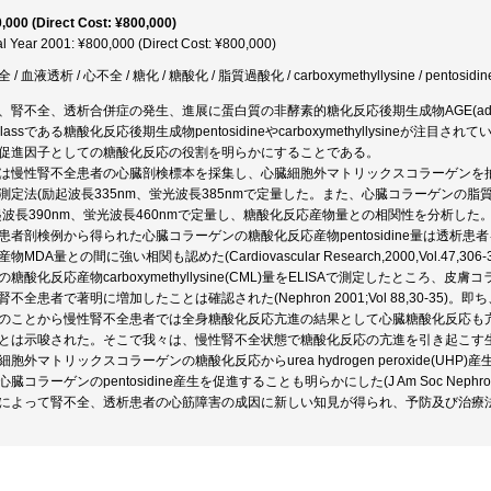
,000 (Direct Cost: ¥800,000)
al Year 2001: ¥800,000 (Direct Cost: ¥800,000)
 / 血液透析 / 心不全 / 糖化 / 糖酸化 / 脂質過酸化 / carboxymethyllysine / pentosidin
、腎不全、透析合併症の発生、進展に蛋白質の非酵素的糖化反応後期生成物AGE(advanced gly
bclassである糖酸化反応後期生成物pentosidineやcarboxymethyllysin
促進因子としての糖酸化反応の役割を明らかにすることである。
は慢性腎不全患者の心臓剖検標本を採集し、心臓細胞外マトリックスコラーゲンを抽出した
測定法(励起波長335nm、蛍光波長385nmで定量した。また、心臓コラーゲンの脂質過酸化産
起波長390nm、蛍光波長460nmで定量し、糖酸化反応産物量との相関性を分析し
患者剖検例から得られた心臓コラーゲンの糖酸化反応産物pentosidine量は透析
産物MDA量との間に強い相関も認めた(Cardiovascular Research,2000,Vol.
の糖酸化反応産物carboxymethyllysine(CML)量をELISAで測定したとこ
腎不全患者で著明に増加したことは確認された(Nephron 2001;Vol 88,30-3
のことから慢性腎不全患者では全身糖酸化反応亢進の結果として心臓糖酸化反応も
とは示唆された。そこで我々は、慢性腎不全状態で糖酸化反応の亢進を引き起こす生
細胞外マトリックスコラーゲンの糖酸化反応からurea hydrogen peroxide(UHP
臓コラーゲンのpentosidine産生を促進することも明らかにした(J Am Soc Nephrol 2
によって腎不全、透析患者の心筋障害の成因に新しい知見が得られ、予防及び治療