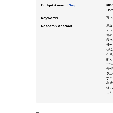
Budget Amount
*help
¥800
Fisc
腎不全
Keywords
最近
Research Abstract
su
害の
我々
蛍光
(励
不全
酸化
一つ
慢性
以上
すこ
心臓
経て心
こと