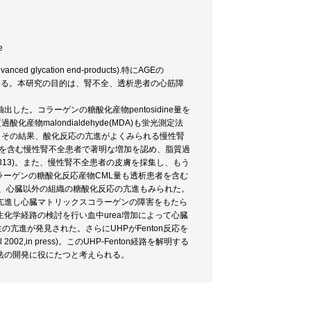
e
cation end-products).特にAGEの
eが注目されている。本研究の目的は、腎不全、透析患者の心筋障
。コラーゲンの糖酸化産物pentosidine量を
物malondialdehyde(MDA)も蛍光測定法
た。その結果、酸化反応の亢進がよくみられる慢性腎
患者を含む慢性腎不全患者で著明な増加を認め、脂質過
47,306-313)。また、慢性腎不全患者の皮膚を採集し、もう
ろ、皮膚コラーゲンの糖酸化反応産物CML量も透析患者を含む
5)。即ち、心臓以外の組織の糖酸化反応の亢進もみられた。
亢進し心臓マトリックスコラーゲンの障害をもたら
化学経路の検討を行い血中urea増加によって心臓
)産生の亢進が発見された。さらにUHPがFenton反応を
002,in press)。このUHP-Fenton経路を解明する
法の開発に役にたつと考えられる。