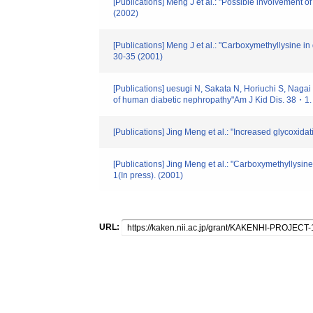
[Publications] Meng J et al.: "Possible involvement of
(2002)
[Publications] Meng J et al.: "Carboxymethyllysine i
30-35 (2001)
[Publications] uesugi N, Sakata N, Horiuchi S, Nagai
of human diabetic nephropathy"Am J Kid Dis. 38・1
[Publications] Jing Meng et al.: "Increased glycoxid
[Publications] Jing Meng et al.: "Carboxymethyllysin
1(In press). (2001)
URL: