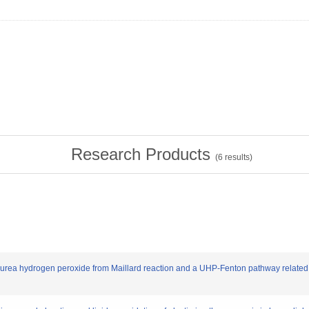
Research Products
(
6
results)
of urea hydrogen peroxide from Maillard reaction and a UHP-Fenton pathway related 