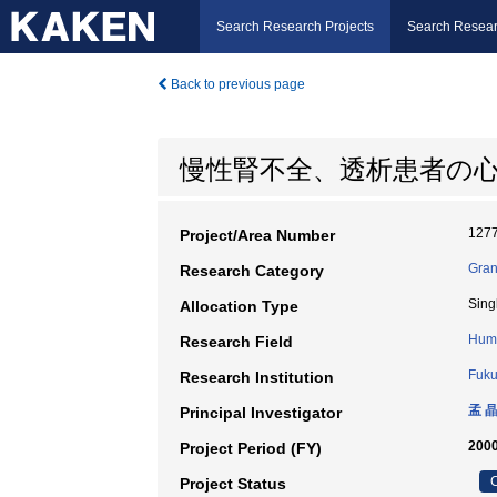
Search Research Projects
Search Resear
Back to previous page
慢性腎不全、透析患者の
127
Project/Area Number
Gran
Research Category
Sing
Allocation Type
Huma
Research Field
Fuku
Research Institution
孟 
Principal Investigator
2000
Project Period (FY)
C
Project Status