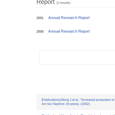
Report
(2 results)
Annual Research Report
2001
Annual Research Report
2000
[Publications] Meng J et al.: "Increased production 
Am Soc Nephrol. (In press). (2002)