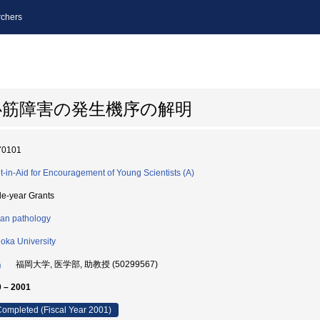
chers
心筋障害の発生機序の解明
70101
t-in-Aid for Encouragement of Young Scientists (A)
le-year Grants
n pathology
oka University
晶
福岡大学, 医学部, 助教授 (50299567)
 – 2001
ompleted (Fiscal Year 2001)