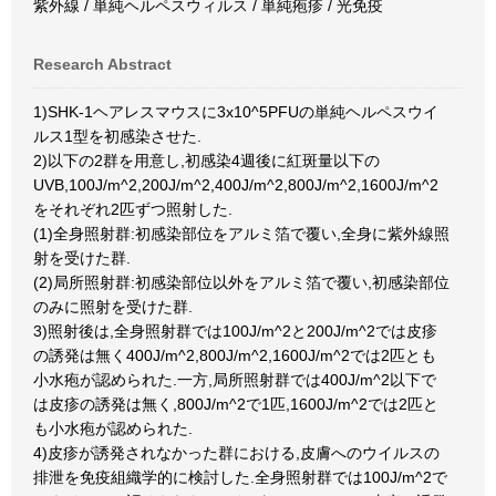
紫外線 / 単純ヘルペスウィルス / 単純疱疹 / 光免疫
Research Abstract
1)SHK-1ヘアレスマウスに3x10^5PFUの単純ヘルペスウイ
ルス1型を初感染させた.
2)以下の2群を用意し,初感染4週後に紅斑量以下の
UVB,100J/m^2,200J/m^2,400J/m^2,800J/m^2,1600J/m^2
をそれぞれ2匹ずつ照射した.
(1)全身照射群:初感染部位をアルミ箔で覆い,全身に紫外線照
射を受けた群.
(2)局所照射群:初感染部位以外をアルミ箔で覆い,初感染部位
のみに照射を受けた群.
3)照射後は,全身照射群では100J/m^2と200J/m^2では皮疹
の誘発は無く400J/m^2,800J/m^2,1600J/m^2では2匹とも
小水疱が認められた.一方,局所照射群では400J/m^2以下で
は皮疹の誘発は無く,800J/m^2で1匹,1600J/m^2では2匹と
も小水疱が認められた.
4)皮疹が誘発されなかった群における,皮膚へのウイルスの
排泄を免疫組織学的に検討した.全身照射群では100J/m^2で