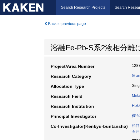
Search Research Projects
Search Resear
Back to previous page
溶融Fe-Pb-S系2液相分
128
Project/Area Number
Gran
Research Category
Sing
Allocation Type
Meta
Research Field
Hokk
Research Institution
佐々
Principal Investigator
柏谷
Co-Investigator(Kenkyū-buntansha)
石井