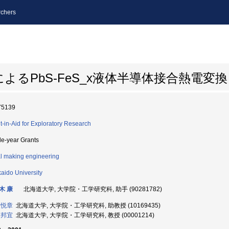
chers
離によるPbS-FeS_x液体半導体接合熱電変換
75139
t-in-Aid for Exploratory Research
le-year Grants
l making engineering
aido University
木 康
北海道大学, 大学院・工学研究科, 助手 (90281782)
 悦章
北海道大学, 大学院・工学研究科, 助教授 (10169435)
 邦宜
北海道大学, 大学院・工学研究科, 教授 (00001214)