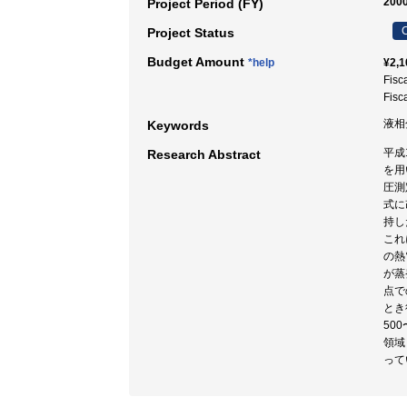
2000
Project Period (FY)
C
Project Status
Budget Amount
*help
¥2,1
Fisc
Fisc
液相
Keywords
平成
Research Abstract
を用
圧測
式に
持し
これ
の熱
が蒸
点で
とき
50
領域
って