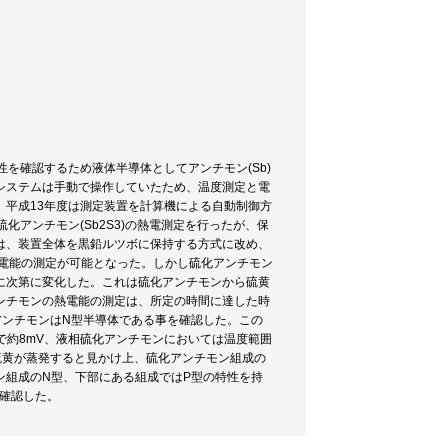
を確認するため液体半導体としてアンチモン(Sb)
システムは手動で操作していたため、温度測定と電
平成13年度は測定装置を計算機による自動制御方
アンチモン(Sb2S3)の熱電測定を行ったが、保
は、装置全体を黒鉛ルツボに保持する方式に改め、
熱電能の測定が可能となった。しかし硫化アンチモン
に次第に変化した。これは硫化アンチモンから硫黄
ンチモンの熱電能の測定は、所定の時間に達した時
アンチモンはN型半導体である事を確認した。この
定で約8mV、液相硫化アンチモンにおいては温度範囲
量の硫黄が蒸発すると見かけ上、硫化アンチモン組成の
ン組成のN型、下部にある組成ではP型の特性を持
確認した。