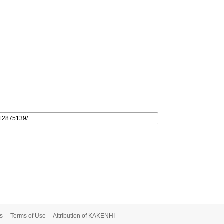
s
Terms of Use
Attribution of KAKENHI