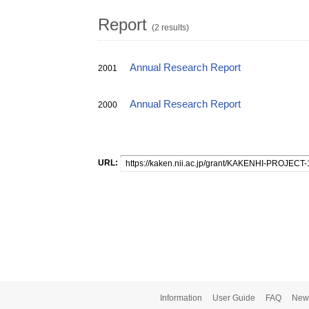
Report
(2 results)
Annual Research Report
2001
Annual Research Report
2000
URL:
Information
User Guide
FAQ
New