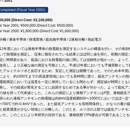
 – 2001
ompleted (Fiscal Year 2001)
00,000 (Direct Cost: ¥2,100,000)
al Year 2001: ¥500,000 (Direct Cost: ¥500,000)
al Year 2000: ¥1,600,000 (Direct Cost: ¥1,600,000)
分離 / 液体半導体 / 熱電変換 / 硫化物半導体 / 2液相分離 / 熱起電力
12年度においては液相半導体の熱電能を測定するシステムの構築を行い、その有効性
いて熱電能を測定し、従来に報告されている結果とほぼ同じ値を得た。初期の測定
定に時間差があり、低温における熱電能の値に関しては信頼性が低かった。よって、
改良し、より正確な値の測定を可能とした。平成12年度においても予備実験として硫化
たアルミナルツボと反応するため、安定した測定は困難であった。そのため本年度
により、約1000℃までの高温度領域においても長時間に渡り、硫化アンチモンの
電能測定においては温度を一定に保持しているにも関わらず、測定値が時間ととも
発し、その組成が変化することに起因するためである事が分かった。よって硫化ア
の値を持って代表値とした。これらの測定により液相アンチモンはP型、液相硫化
得られた液相アンチモンの熱電能は約8mV温度範囲600〜1000℃においてほぼ一
0〜700℃で約-0.4mVであった。また硫化アンチモンを長時間保持し、かなりの
と硫黄濃度が少ない領域とに分離した。このとき、ルツボの上部では硫化アンチモ
いた。このことにより本研究の目的である、液相状態でPN接合が可能であることを