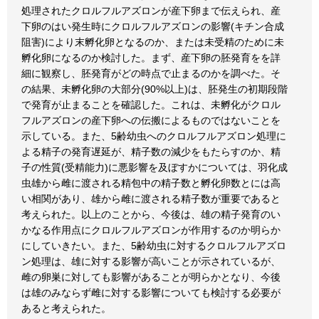
処理されたクロルフルアズロンが産下卵まで伝えられ、産
下卵のはい発生時にクロルフルアズロンの影響(キチン合成
阻害)により末孵化卵となるのか、または未受精のために未
孵化卵になるのか検討した。まず、産下卵の胚発育をを詳
細に観察し、胚発育がどの時点で止まるのかを調べた。そ
の結果、未孵化卵の大部分(90%以上)は、胚発生の初期段階
で発育が止まることを確認した。これは、未孵化がクロル
フルアズロンの産下卵への伝搬によるものではないことを
示している。また、5齢幼虫へのクロルフルアズロン処理に
よる精子の発育遅延が、精子数の減少をもたらすのか、精
子の性質(受精能力)に悪影響を及ぼすかについては、羽化成
虫雄から雌に渡される精包中の精子数と孵化卵数とには高
い相関があり、雄から雌に渡される精子数が重要であると
考えられた。以上のことから、今後は、雄の精子発育のい
かなる作用点にクロルフルアズロンが作用するのか明らか
にしていきたい。また、5齢幼虫に対するクロルフルアズロ
ン処理は、雄に対する影響が高いことが示されているが、
雌の卵巣に対しても影響があることが明らかとなり、今後
は雄のみならず雌に対する影響についても検討する必要が
あると考えられた。