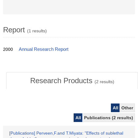
Report
(1 results)
2000
Annual Research Report
Research Products
(
2
results)
All
Other
All
Publications (2 results)
[Publications] Perveen,F.and T.Miyata: "Effects of sublethal