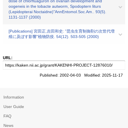
dose of chlorfluaguron on ovarian development and
oogeneis in the tobacte autworm, Spodoptern liturs
(Lepidopterai Noctaidne)"AnnEntomol.Soc.Am.. 93(5).
1131-1137 (2000)
[Publications] 宮田正,吉田和史: "昆虫生育制御剤の次世代増
殖に及ぼす影響"植物防疫. 54(12). 503-505 (2000)
URL:
Published: 2002-04-03 Modified: 2025-11-17
Information
User Guide
FAQ
News