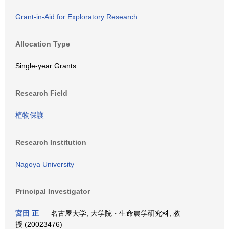
Grant-in-Aid for Exploratory Research
Allocation Type
Single-year Grants
Research Field
植物保護
Research Institution
Nagoya University
Principal Investigator
宮田 正
名古屋大学, 大学院・生命農学研究科, 教
授 (20023476)