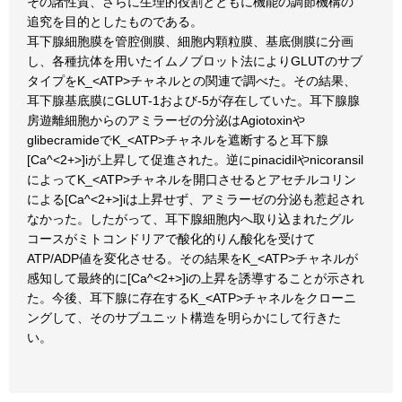
その諸性質、さらに生理的役割とともに機能の調節機構の
追究を目的としたものである。
耳下腺細胞膜を管腔側膜、細胞内顆粒膜、基底側膜に分画
し、各種抗体を用いたイムノブロット法によりGLUTのサブ
タイプをK_<ATP>チャネルとの関連で調べた。その結果、
耳下腺基底膜にGLUT-1および-5が存在していた。耳下腺腺
房遊離細胞からのアミラーゼの分泌はAgiotoxinや
glibecramideでK_<ATP>チャネルを遮断すると耳下腺
[Ca^<2+>]iが上昇して促進された。逆にpinacidilやnicoransil
によってK_<ATP>チャネルを開口させるとアセチルコリン
による[Ca^<2+>]iは上昇せず、アミラーゼの分泌も惹起され
なかった。したがって、耳下腺細胞内へ取り込まれたグル
コースがミトコンドリアで酸化的りん酸化を受けて
ATP/ADP値を変化させる。その結果をK_<ATP>チャネルが
感知して最終的に[Ca^<2+>]iの上昇を誘導することが示され
た。今後、耳下腺に存在するK_<ATP>チャネルをクローニ
ングして、そのサブユニット構造を明らかにして行きた
い。