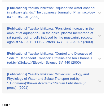
[Publications] Yasuko Ishikawa: "Aquaporine water channel
in salivary glands."The Japanese Journal of Pharmacology.
83・1. 95-101 (2000)
[Publications] Yasuko Ishikawa: "Persistent increase in the
amount of aquaporin-5 in the apical plasma membrane of
rat parotid acinar cells induced by the muscarinic receptor
agonist SNI-2011."FEBS Letters. 477・3. 253-257 (2000)
[Publications] Yasuko Ishikawa: "Control and Diseases of
Sodium Dependent Transport Proteins and Ion Channels
(ed.by Y.Suketa)"Elsevier Science BV. 440 (2000)
[Publications] Yasuko Ishikawa: "Molecular Biology and
Physiology of Water and Solute Transport (ed.by
S.Hohmann)"Kluwer Academic/Plenum Publishers (in
press). (2001)
URL: