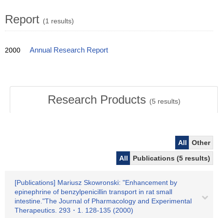
Report
(1 results)
2000
Annual Research Report
Research Products
(
5
results)
All
Other
All
Publications (5 results)
[Publications] Mariusz Skowronski: "Enhancement by
epinephrine of benzylpenicillin transport in rat small
intestine."The Journal of Pharmacology and Experimental
Therapeutics. 293・1. 128-135 (2000)