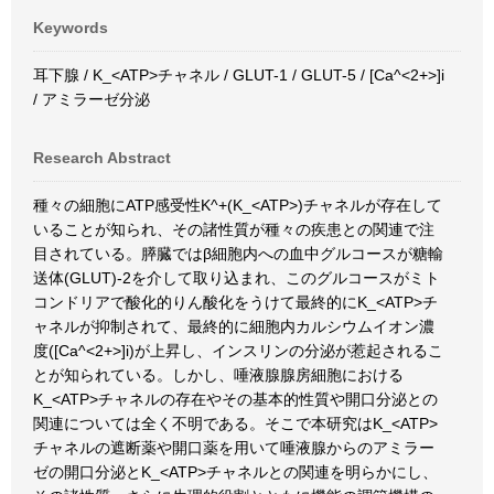
Keywords
耳下腺 / K_<ATP>チャネル / GLUT-1 / GLUT-5 / [Ca^<2+>]i
/ アミラーゼ分泌
Research Abstract
種々の細胞にATP感受性K^+(K_<ATP>)チャネルが存在して
いることが知られ、その諸性質が種々の疾患との関連で注
目されている。膵臓ではβ細胞内への血中グルコースが糖輸
送体(GLUT)-2を介して取り込まれ、このグルコースがミト
コンドリアで酸化的りん酸化をうけて最終的にK_<ATP>チ
ャネルが抑制されて、最終的に細胞内カルシウムイオン濃
度([Ca^<2+>]i)が上昇し、インスリンの分泌が惹起されるこ
とが知られている。しかし、唾液腺腺房細胞における
K_<ATP>チャネルの存在やその基本的性質や開口分泌との
関連については全く不明である。そこで本研究はK_<ATP>
チャネルの遮断薬や開口薬を用いて唾液腺からのアミラー
ゼの開口分泌とK_<ATP>チャネルとの関連を明らかにし、