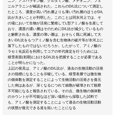
ニン、アスパラギン酸、グルタミン酸、メチオニン、フェ
ニルアラニンが確認された。これらのD/L比について測定し
たところ、濃度が高い汚れ層よりも薄い汚れ層のほうがD/L
比が大きいことが判明した。このことは同氷河上では、そ
の場において生物が活発に繁殖してL型アミノ酸を生産して
おり、濃度の濃い層はそのためにD/L比が減少しているもの
と解釈される。濃度の薄い層は、おそらく既に死滅して大
きいD/L比をもつアミノ酸を含む生物体の破片等が氷河上に
落下したものではないだろうか。したがって、アミノ酸の
ラセミ化反応を利用してコアの年代推定を行うためには、
積雪表面(初期)におけるD/L比を把握することが必要である
ことが明らかになった。
上記の発見は、アミノ酸のD/L比が、過去の生物活動の活発
さの指標になることを示唆している。積雪表層では微生物
の個体数を測定することによって生物活動の活発さを復元
した例はあるが、深くなるにつれて細胞が破壊されて観察
不可能になると報告されている。その点、微生物の個体数
のカウントが不可能なほど深い場所から採取した試料で
も、アミノ酸を測定することによって過去の生物活動活動
の状態が復元できる道を拓いたことになる