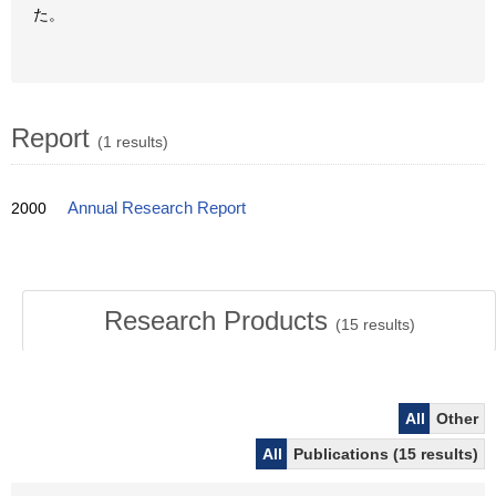
た。
Report
(1 results)
2000
Annual Research Report
Research Products
(
15
results)
All
Other
All
Publications (15 results)