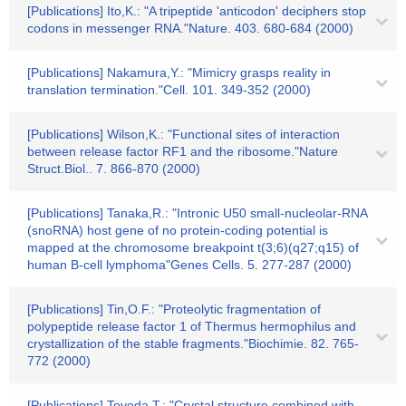
[Publications] Ito,K.: "A tripeptide 'anticodon' deciphers stop
codons in messenger RNA."Nature. 403. 680-684 (2000)
[Publications] Nakamura,Y.: "Mimicry grasps reality in
translation termination."Cell. 101. 349-352 (2000)
[Publications] Wilson,K.: "Functional sites of interaction
between release factor RF1 and the ribosome."Nature
Struct.Biol.. 7. 866-870 (2000)
[Publications] Tanaka,R.: "Intronic U50 small-nucleolar-RNA
(snoRNA) host gene of no protein-coding potential is
mapped at the chromosome breakpoint t(3;6)(q27;q15) of
human B-cell lymphoma"Genes Cells. 5. 277-287 (2000)
[Publications] Tin,O.F.: "Proteolytic fragmentation of
polypeptide release factor 1 of Thermus hermophilus and
crystallization of the stable fragments."Biochimie. 82. 765-
772 (2000)
[Publications] Toyoda,T.: "Crystal structure combined with