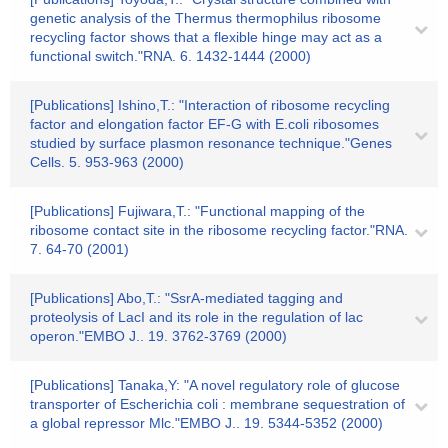
genetic analysis of the Thermus thermophilus ribosome
recycling factor shows that a flexible hinge may act as a
functional switch."RNA. 6. 1432-1444 (2000)
[Publications] Ishino,T.: "Interaction of ribosome recycling
factor and elongation factor EF-G with E.coli ribosomes
studied by surface plasmon resonance technique."Genes
Cells. 5. 953-963 (2000)
[Publications] Fujiwara,T.: "Functional mapping of the
ribosome contact site in the ribosome recycling factor."RNA.
7. 64-70 (2001)
[Publications] Abo,T.: "SsrA-mediated tagging and
proteolysis of LacI and its role in the regulation of lac
operon."EMBO J.. 19. 3762-3769 (2000)
[Publications] Tanaka,Y: "A novel regulatory role of glucose
transporter of Escherichia coli : membrane sequestration of
a global repressor Mlc."EMBO J.. 19. 5344-5352 (2000)