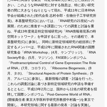
きい。このようなRNA研究に対する熱意は、特に若い研究
者の間に大きなうねりとなって現れ、平成11年に日本RNA
学会が組織された(初代会長:志村令郎・生物分子工学研究所
長)。本基盤研究(C)においては、「RNA研究の21世紀への
展開」のために推進すべき課題についての調査と討論を重
ね、平成13年度発足特定領域研究(A)「RNA情報発現系の時
空間ネットワーク」を申請するに至った。その過程で、本
基盤研究(C)に参加し、同時に新特定領域研究の総括班に予
定するメンバーは、平成12年に開催されたRNA関連の国際
研究集会「tRNA Workshop」(4月、ケンブリッジ)、「RNA
Society年会」(5月、マジソン)、FASEBシンポジウム
「Posttranscriptional Control of Gene Expression:The Role
of RNA」(7月、コロラド)、「Ribosome Biogenesis」(8
月、タホ)、「Structural Aspects of Protein Synthesis」(9
月、アルバニ)に参加し、最新情報の調査・討論を行った。
これらの調査討論に基づき新特定領域研究の申請を準備す
るとともに、平成13年2月には、国外から12名の研究者を招
聘して国際シンポジウム「Post-Genome World of RNA」
(開催責任者:東京大学医科学研究所教授中村義一)を東京で
開催し、本研究領域に関する最新の発表・討論を実施し