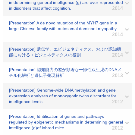
in determining general intelligence (g) are over-represented
in disorders that affect cognition.
2014
[Presentation] A de novo mutation of the MYH7 gene in a
large Chinese family with autosomal dominant myopathy.
2014
[Presentation] 遺伝学、エピジェネティクス、および認知機
能におけるエピジェネティクスの役割
2014
[Presentation] 認知能力の差が顕著な一卵性双生児のDNAメ
チル化解析と遺伝子発現解析
2013
[Presentation] Genome-wide DNA methylation and gene
expression analyses of monozygotic twins discordant for
intelligence levels.
2012
[Presentation] Idntification of genes and pathways
regulated by epigenetic mechanisms in determining general
intelligence (g)of inbred mice
2012