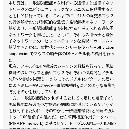
本研究は、一般認知機能ｇを制御する遺伝子と遺伝子ネッ
トワークのエピジェネティックなメカニズムを解明するこ
とを目的に行っている。これまでに、41匹の近交系マウス
の行動解析および網羅的な遺伝子発現解析やネットワーク
解析より、一般認知機能ｇを制御すると考えられる遺伝子
ネットワークを同定した。さらに、それらの遺伝子と遺伝
子ネットワークのエピジェネティックな発現メカニズムを
解明するために、次世代シーケンサーを使ったMethylation
sequencingでマウスの脳全体のDNAメチル化の検討を行っ
た。
現在、メチル化DNA領域のシーケンス解析を行って、認知
機能の高いマウスと低いマウスそれぞれに特異的なメチル
化DNA領域を同定し、さらにそのメチル化パターンの違い
による遺伝子発現の差が一般認知機能gにどのような影響を
与えるのかを検討している。
一方、一般認知機能gを制御するとして同定した遺伝子が、
認知機能に異常を示す疾患の病態に関係しているかどうか
を検討するために、その中から一般認知機能gと関連の強い
トップ100遺伝子を選んだ。蛋白質間相互作用データベース
(PINA PPI network) に基づいて、トップ100遺伝子と既知の