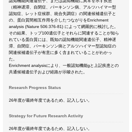
認知機能関連遺伝子、または認知機能に異常を示す疾患
（精神遅滞、自閉症、パーキンソン病、アルツハイマー型
認知症、レット症候群、統合失調症）の関連候補遺伝子と
の、蛋白質間相互作用を介したつながりをEnrichment
analysis (Nature 506:376-81) によって網羅的に検討した。
その結果、トップ100遺伝子とそれらに関連することが知ら
れている蛋白質には、既知の認知機能関連遺伝子、精神遅
滞、自閉症、パーキンソン病とアルツハイマー型認知症の
関連候補遺伝子が有意に多く含まれていることがわかっ
た。
Enrichment analysisにより、一般認知機能gと上記疾患との
共通候補遺伝子および経路が示唆された。
Research Progress Status
26年度が最終年度であるため、記入しない。
Strategy for Future Research Activity
26年度が最終年度であるため、記入しない。