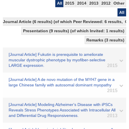
All
2015
2014
2013
2012
Other
All
Journal Article (6 results) (of which Peer Reviewed: 6 results, 
Presentation (9 results) (of which Invited: 1 results)
Remarks (3 results)
[Journal Article] Fukutin is prerequisite to ameliorate
muscular dystrophic phenotype by myofiber-selective
LARGE expression.
2015
[Journal Article] A de novo mutation of the MYH7 gene in a
large Chinese family with autosomal dominant myopathy
2015
[Journal Article] Modeling Alzheimer's Disease with iPSCs
Reveals Stress Phenotypes Associated with Intracellular All
and Differential Drug Responsiveness.
2013