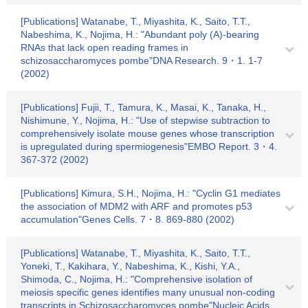
[Publications] Watanabe, T., Miyashita, K., Saito, T.T.,
Nabeshima, K., Nojima, H.: "Abundant poly (A)-bearing
RNAs that lack open reading frames in
schizosaccharomyces pombe"DNA Research. 9・1. 1-7
(2002)
[Publications] Fujii, T., Tamura, K., Masai, K., Tanaka, H.,
Nishimune, Y., Nojima, H.: "Use of stepwise subtraction to
comprehensively isolate mouse genes whose transcription
is upregulated during spermiogenesis"EMBO Report. 3・4.
367-372 (2002)
[Publications] Kimura, S.H., Nojima, H.: "Cyclin G1 mediates
the association of MDM2 with ARF and promotes p53
accumulation"Genes Cells. 7・8. 869-880 (2002)
[Publications] Watanabe, T., Miyashita, K., Saito, T.T.,
Yoneki, T., Kakihara, Y., Nabeshima, K., Kishi, Y.A.,
Shimoda, C., Nojima, H.: "Comprehensive isolation of
meiosis specific genes identifies many unusual non-coding
transcripts in Schizosaccharomyces pombe"Nucleic Acids