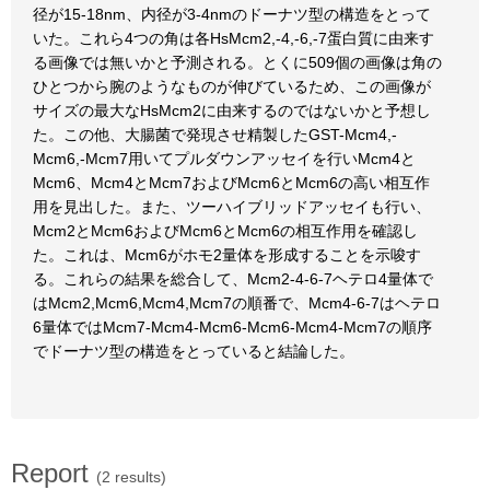
径が15-18nm、内径が3-4nmのドーナツ型の構造をとって
いた。これら4つの角は各HsMcm2,-4,-6,-7蛋白質に由来す
る画像では無いかと予測される。とくに509個の画像は角の
ひとつから腕のようなものが伸びているため、この画像が
サイズの最大なHsMcm2に由来するのではないかと予想し
た。この他、大腸菌で発現させ精製したGST-Mcm4,-
Mcm6,-Mcm7用いてプルダウンアッセイを行いMcm4と
Mcm6、Mcm4とMcm7およびMcm6とMcm6の高い相互作
用を見出した。また、ツーハイブリッドアッセイも行い、
Mcm2とMcm6およびMcm6とMcm6の相互作用を確認し
た。これは、Mcm6がホモ2量体を形成することを示唆す
る。これらの結果を総合して、Mcm2-4-6-7ヘテロ4量体で
はMcm2,Mcm6,Mcm4,Mcm7の順番で、Mcm4-6-7はヘテロ
6量体ではMcm7-Mcm4-Mcm6-Mcm6-Mcm4-Mcm7の順序
でドーナツ型の構造をとっていると結論した。
Report
(2 results)