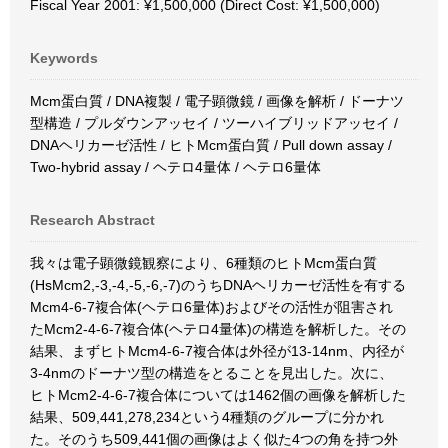
Fiscal Year 2001: ¥1,500,000 (Direct Cost: ¥1,500,000)
Keywords
Mcm蛋白質 / DNA複製 / 電子顕微鏡 / 画像を解析 / ドーナツ
型構造 / プルダウンアッセイ / ツーハイブリッドアッセイ /
DNAヘリカーゼ活性 / ヒトMcm蛋白質 / Pull down assay /
Two-hybrid assay / ヘテロ4量体 / ヘテロ6量体
Research Abstract
我々は電子顕微鏡観察により、6種類のヒトMcm蛋白質
(HsMcm2,-3,-4,-5,-6,-7)のうちDNAヘリカーゼ活性を有する
Mcm4-6-7複合体(ヘテロ6量体)およびその活性が阻害され
たMcm2-4-6-7複合体(ヘテロ4量体)の構造を解析した。その
結果、まずヒトMcm4-6-7複合体は外径が13-14nm、内径が
3-4nmのドーナツ型の構造をとることを見出した。次に、
ヒトMcm2-4-6-7複合体については1462個の画像を解析した
結果、509,441,278,234という4種類のグループに分かれ
た。そのうち509,441個の画像はよく似た4つの角を持つ外