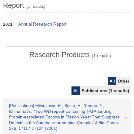
Report
(1 results)
2001
Annual Research Report
Research Products
(
1
results)
All
Other
All
Publications (1 results)
[Publications] Mitsuzawa, H., Seino, H., Yamao, F.,
Ishihama A.: "Two WD repeat-containing TATA-binding
Protein-associated Factors in Fission Yeast That Suppress
Defects in the Anaphase-promoting Complex"J.Biol.Chem..
276. 17117-17124 (2001)