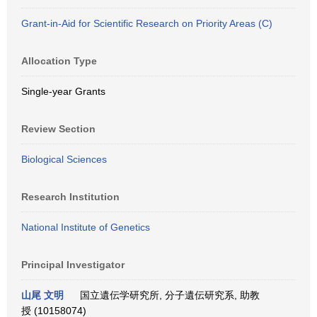
Grant-in-Aid for Scientific Research on Priority Areas (C)
Allocation Type
Single-year Grants
Review Section
Biological Sciences
Research Institution
National Institute of Genetics
Principal Investigator
山尾 文明
国立遺伝学研究所, 分子遺伝研究系, 助教
授 (10158074)