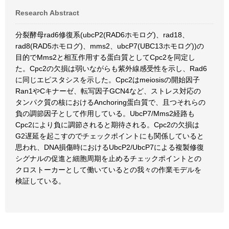
Research Abstract
分裂酵母rad6修復系(ubcP2(RAD6ホモログ)、rad18、
rad8(RAD5ホモログ)、mms2、ubcP7(UBC13ホモログ))の
目的でMms2と相互作用する蛋白質としてCpc2を同定し
た。Cpc2の欠損は弱いながらも紫外線感受性を示し、Rad6
に同じエピスタシスを示した。Cpc2はmeiosisの開始因子
Ran1やCキナーゼ、転写因子GCN4など、ストレス対応の
タンパク質の核におけるAnchoring蛋白質で、且つそれらの
負の調節因子として作用している。UbcP7/Mms2経路も
Cpc2により負に調節されると期待される。Cpc2の欠損は
G2遅延を起こすのでチェックポイントにも関係していると
思われ、DNA損傷時におけるUbcP2/UbcP7による複製修復
シグナルの促進と細胞周期を止めるチェックポイントとの
クロストーカーとして働いているとの我々の作業モデルを
検証している。