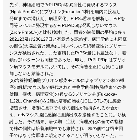
先ず、神経細胞でPrPLP/Dplを異所性に発現するマウス
(Ngsk-Prnp0/+)にプリオン(Fukuoka-1株)を脳内に接種し、
発症までの潜伏期、病理変化、PrPSc蓄積を解析し、PrPを
同等レベルに発現するがPrPLP/Dplは発現しないマウス
(Zrch-Prnp0/+)と比較検討した。両者の潜伏期の平均は各々
282±23及び286±27日と有意差を認めず、病理学的にも同様
の部位(大脳皮質と海馬)に同レベルの海綿状変性とグリオー
シスが検出された。また蓄積したPrPSc量にも差はなく、糖
鎖付加パターンも同様であった。即ち、PrPLP/Dplはプリオ
ン病マウスモデルにおいては、その病態を正にも負にも修
飾しないと結論された。
(2)培養神経細胞プリオン感染モデルによるプリオン株の機
序の解析:マウス脳で継代された生物学的個性(発症までの潜
伏期、症状、病理変化)の異なる3プリオン株(Fukuoka-
1,22L, Chandler)を2種の培養細胞株(1C11,GT1-7)に感染・
増殖させ、培養細胞中でも株の個性が維持されるか否か
を、ddyマウス脳に感染細胞抽出液を接種することにより検
討した。その結果、潜伏期、症状、病理変化の全ての指標
で株の個性は培養細胞中でも維持され、株の個性は宿主因
子ではなく病原体に規定されることが明らかとなった。一