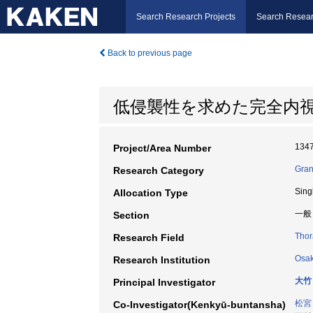
Search Research Projects
Search Resear
Back to previous page
低侵襲性を求めた完全内
134
Project/Area Number
Gran
Research Category
Sing
Allocation Type
一般
Section
Thor
Research Field
Osak
Research Institution
大竹
Principal Investigator
松宮
Co-Investigator(Kenkyū-buntansha)