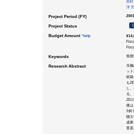
西村
澤 
2001
Project Period (FY)
C
Project Status
Budget Amount
*help
¥14,
Fisc
Fisc
低侵襲
Keywords
当施
Research Abstract
ット
術操
もZ
し、
る。
ZE
後は
3例
隔欠
成果
普及