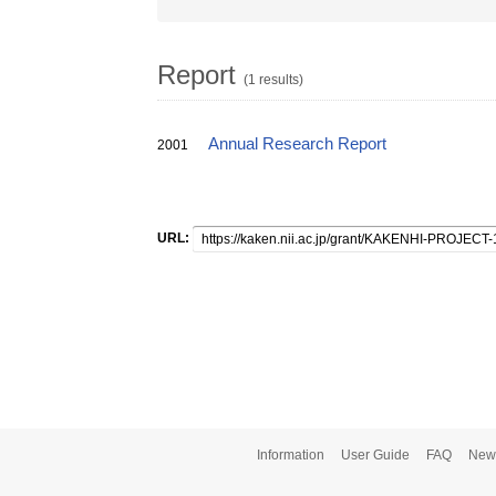
Report
(1 results)
Annual Research Report
2001
URL:
Information
User Guide
FAQ
New