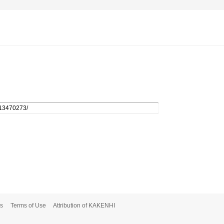
s
Terms of Use
Attribution of KAKENHI