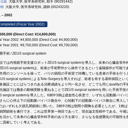
 元延
大阪大学, 医学系研究科, 助手 (90291442)
芳樹
大阪大学, 医学系研究科, 講師 (00243220)
 – 2002
ompleted (Fiscal Year 2002)
600,000 (Direct Cost: ¥14,600,000)
al Year 2002: ¥4,900,000 (Direct Cost: ¥4,900,000)
al Year 2001: ¥9,700,000 (Direct Cost: ¥9,700,000)
手術 / ZEUS surgical system
設では内視鏡手術支援ロボットZEUS surgical systemを導入し、未来の心
ZEUS surgical systemは、術者が手術野外から操作できるという遠隔操作
作用のコンソールを操って、パリの病院の手術室で待機している患者の手術を行うという、
EUS surgical systemによるTele-Surgeryを導入すれば、術者を有する基幹病院
各施設ごとにばらつきのある治療成績をより均一化させ、どこでも同じqualityの
当施設では幾多の動物実験を重ねることでZEUS surgical systemを用いた手
US sergical systemを導入した。6例中3例は虚血性心疾患で、いずれも冠動
さらに心停止下の冠動脈バイパス吻合や、心拍動下の冠動脈バイパス吻合に導入し
ではいずれも欠損孔閉鎖術に用いた。3例中2例は肋間小開胸を必要としたが、1例は完全内視鏡
損閉鎖術を遂行でき、これは世界第一例目であって、現在論文投稿中である。今後
を活かして未来の心臓血管外科手術のあり方を探り、さらなる低侵襲化の可能性を
に貢献していく考えである。