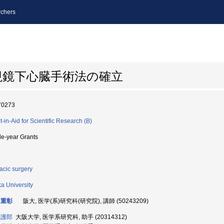
chers
視鏡下心臓手術法の確立
70273
t-in-Aid for Scientific Research (B)
le-year Grants
acic surgery
a University
 重彰
阪大, 医学(系)研究科(研究院), 講師 (50243209)
 護郎
大阪大学, 医学系研究科, 助手 (20314312)