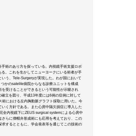
臓血管外科手術のあり方を探っている。内視鏡手術支援ロボ
が可能である。これを生かしてニューヨークにいる術者が手
Tele-Surgeryが実現した。わが国において
といくつかのsatelite病院からなる診療ユニットを構成
手術を受けることができるという可能性が示唆され
術手技の確立を図り、平成13年度には6例の症例に対して
脈バイパス術における左内胸動脈グラフト採取に用いた。今
ていく方針である。また心房中隔欠損症に導入した
下にZEUS surgical systemによる心房中
はさらに僧帽弁形成術にも応用を考えており、この
探求するとともに、学会発表等を通じてこの技術の