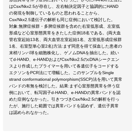
はCsx/Nkx2.5が存在し、左右軸決定因子と協調的にHAND
の発現を制御しているものと思われることから、
Csx/Nkx2.5遺伝子の解析も同じ症例において検討した。
対象:無脾症候群・多脾症候群を含めた右室低形成、左室低
形成など心室形態異常をきたした症例18名である。(両大血
管右室起始13名、両大血管左室起始1名、左室低形成症候群
1名、右室型単心室2名)方法:まず同意を得て採血した患者の
末梢リンパ球を細胞株化し、ゲノムDNAを抽出した。続い
てd-HAND、e-HANDおよびCsx/Nkx2.5のcDNAシークエン
スより作成したプライマーを用いて各遺伝子をコードする
エクソンをPCR法にて増幅した。このサンプルをSingle
strand conformational polymorphism(SSCP)法を用いて異常
バンドの有無を検討した。結果:まず心室形態異常を伴う症
例において、転写因子d-HAND、e-HANDの異常バンドを認
めた症例ななかった。引きつづきCsx/Nkx2.5の解析を行っ
たが、施行した範囲では異常バンドを認めず、遺伝子異常
は認められなかった。