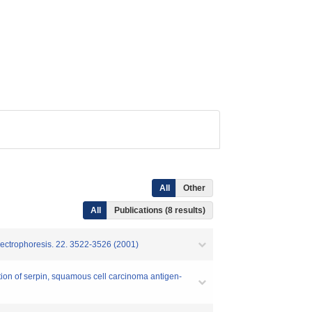
All
Other
All
Publications (8 results)
Electrophoresis. 22. 3522-3526 (2001)
tion of serpin, squamous cell carcinoma antigen-