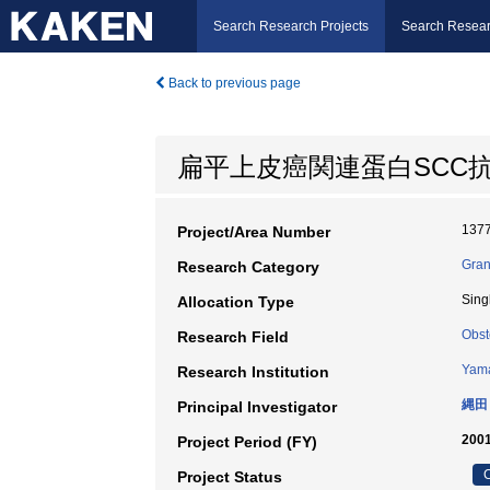
Search Research Projects
Search Resear
Back to previous page
扁平上皮癌関連蛋白SCC
137
Project/Area Number
Gran
Research Category
Sing
Allocation Type
Obst
Research Field
Yama
Research Institution
縄田
Principal Investigator
2001
Project Period (FY)
C
Project Status