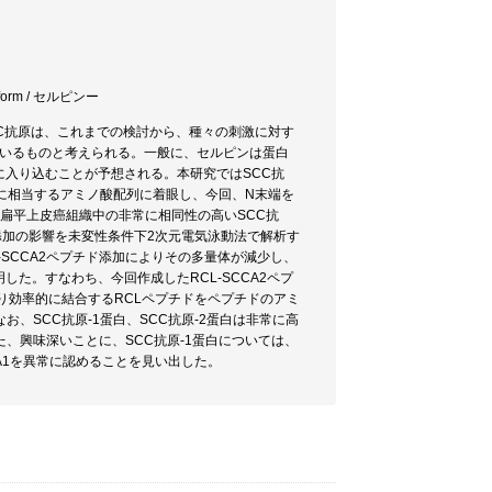
form / セルピンー
CC抗原は、これまでの検討から、種々の刺激に対す
ているものと考えられる。一般に、セルピンは蛋白
内の間隙に入り込むことが予想される。本研究ではSCC抗
Lに相当するアミノ酸配列に着眼し、今回、N末端を
した。扁平上皮癌組織中の非常に相同性の高いSCC抗
プチド添加の影響を未変性条件下2次元電気泳動法で解析す
L-SCCA2ペプチド添加によりその多量体が減少し、
明した。すなわち、今回作成したRCL-SCCA2ペプ
より効率的に結合するRCLペプチドをペプチドのアミ
、SCC抗原-1蛋白、SCC抗原-2蛋白は非常に高
、興味深いことに、SCC抗原-1蛋白については、
CA1を異常に認めることを見い出した。