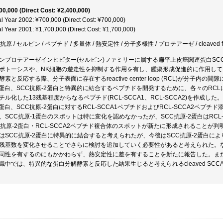
00,000 (Direct Cost: ¥2,400,000)
al Year 2002: ¥700,000 (Direct Cost: ¥700,000)
al Year 2001: ¥1,700,000 (Direct Cost: ¥1,700,000)
抗原 / セルピン / ペプチド / 多量体 / 熱安定性 / 分子多様性 / プロテアーゼ / cleaved 
ンプロテアーゼインヒビター(セルピン)ファミリーに属する扁平上皮癌関連蛋白S
ポトーシスや、NK細胞の遊走性を抑制する作用を有し、腫瘍形成促進的に作用し
酵素と反応する際、分子表面に存在するreactive center loop (RCL)が分子
1蛋白、SCC抗原-2蛋白と特異的に結合するペプチドを開発するために、各々のRC
チル化した13残基程度からなるペプチド(RCL-SCCA1、RCL-SCCA2)を作成
1蛋白、SCC抗原-2蛋白に対するRCL-SCCA1ペプチドおよびRCL-SCCA2ペ
、SCC抗原-1蛋白のスポットは特に変化を認めなかったが、SCC抗原-2蛋白はRC
C抗原-2蛋白・RCL-SCCA2ペプチド複合体のスポットが新たに形成されることが判
はSCC抗原-2蛋白に特異的に結合すると考えられたが、今後はSCC抗原-2蛋白に
残基数を変化させることでさらに検討を追加していく必要性があると考えられた。なお
同性を有するのにもかかわらず、熱安定性に差を有することを新たに報告した。また
織中では、特異的な蛋白分解酵素と反応した結果生じると考えられるcleaved SC