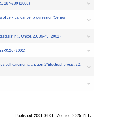
7-289 (2001)
es of cervical cancer progression"Genes
astasis"Int J Oncol. 20. 39-43 (2002)
3522-3526 (2001)
ous cell carcinoma antigen-2"Electrophoresis. 22.
Published: 2001-04-01 Modified: 2025-11-17