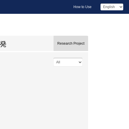
How to Use
発
Research Project