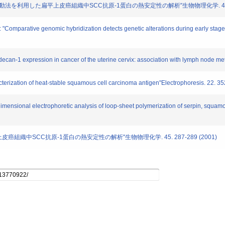
: "電気泳動法を利用した扁平上皮癌組織中SCC抗原-1蛋白の熱安定性の解析"生物物理化学. 45. 28
: "Comparative genomic hybridization detects genetic alterations during early stag
decan-1 expression in cancer of the uterine cervix: association with lymph node met
racterization of heat-stable squamous cell carcinoma antigen"Electrophoresis. 22. 
dimensional electrophoretic analysis of loop-sheet polymerization of serpin, squam
平上皮癌組織中SCC抗原-1蛋白の熱安定性の解析"生物物理化学. 45. 287-289 (2001)