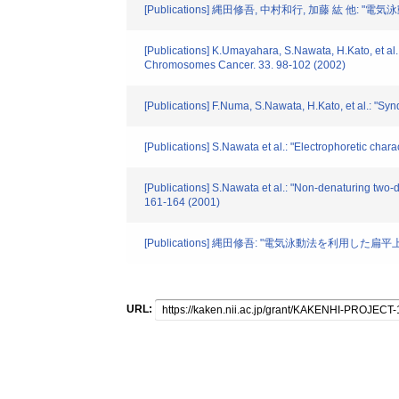
[Publications] 縄田修吾, 中村和行, 加藤 紘 他
[Publications] K.Umayahara, S.Nawata, H.Kato, et al.
Chromosomes Cancer. 33. 98-102 (2002)
[Publications] F.Numa, S.Nawata, H.Kato, et al.: "Syn
[Publications] S.Nawata et al.: "Electrophoretic cha
[Publications] S.Nawata et al.: "Non-denaturing two-
161-164 (2001)
[Publications] 縄田修吾: "電気泳動法を利用した扁
URL: