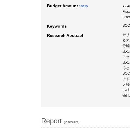
Budget Amount
*help
¥2,4
Fisc
Fisc
SCC
Keywords
セリ
Research Abstract
るア
分解
原-
アセ
原-
ると
SC
チド
ノ酸
い相
癌組
Report
(2 results)