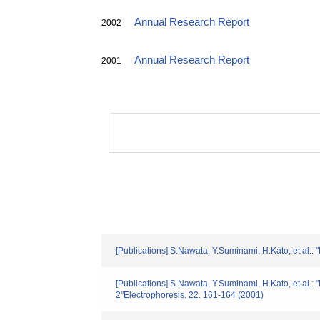
Annual Research Report
2002
Annual Research Report
2001
[Publications] S.Nawata, Y.Suminami, H.Kato, et al.:
[Publications] S.Nawata, Y.Suminami, H.Kato, et al.:
2"Electrophoresis. 22. 161-164 (2001)