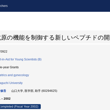
chers
抗原の機能を制御する新しいペプチドの開
70922
t-in-Aid for Young Scientists (B)
le-year Grants
etrics and gynecology
guchi University
 修吾
山口大学, 医学部, 助手 (60294625)
 – 2002
ompleted (Fiscal Year 2002)