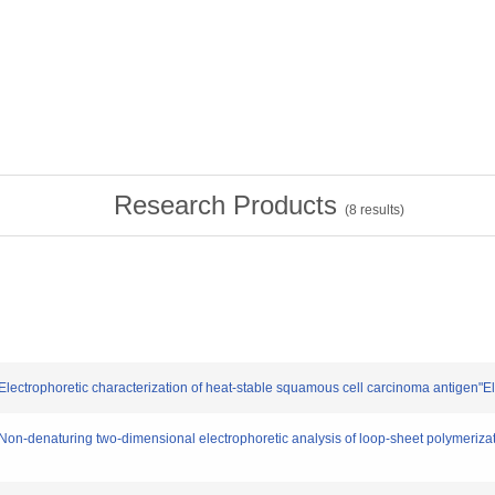
Research Products
(
8
results)
 "Electrophoretic characterization of heat-stable squamous cell carcinoma antigen"
 "Non-denaturing two-dimensional electrophoretic analysis of loop-sheet polymeriza