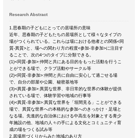
Research Abstract
1.思春期の子どもにとっての居場所の意味
近年、思春期の子どもたちの居場所として様々なタイプの
場がつくられている。これらは場における他者との関係<同
質-異質>と、場への関わり方の程度<参加-非参加>に注目す
ることで、次の4つのタイプに分類できる。
(1)<同質-参加>:仲間と共にある目的をもった活動を行うこ
とができる場で、クラブ活動やサークル等
(2)<同質-非参加>:仲間と共に自由に安心して過ごせる場
で、自分の部屋や公園、秘密基地等
(3)<異質-参加>:異質な世界、非日常的な世界の体験が提供
されている場で、体験学習や地域の行事等
(4)<異質-非参加>:異質な世界を「垣間見る」ことができる
場で、異質な世界への本格的な参加へのきっかけ・足場と
なる場。先進的な自治体における中高生を対象とする青少
年施設の他、地域の人々の手による文化とコミュニティ育
成の場をつくる試み等
2.居場所づくりからみた地域のあり方