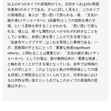
以上の4つのタイプの居場所のうち、注目すべきは(4)<異質-
非参加>のタイプである。さらに詳しく見ると、このタイプ
の居場所は、各人が「思い思いで居られる」場、「文化の
媒介者(メディエーター)」(佐藤学)としての役割を果たす
場、という意味を有することがわかる。「思い思いで居ら
れる」場とは、様々な属性の人々がそれぞれ好きなことを
している場に、自然に身を置くことができる場であり、
「佐倉市ヤングプラザ」はこれを実現した事例である。一
方、思春期の子どもにとって「重要な他者(significant
others)」と関わることは重要だが、「文化の媒介者(メディ
エーター)」としての場は、親や教師以外の「重要な他者」
と触れ合うことができる場となっている。近年では地域の
人々の手により、このような公と私の中間領域としての場
を目指した喫茶店などもつくられており、日本社会におけ
る公共性を問い直すという点でもこのタイプの居場所の意
義は大きい。