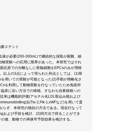
頚動脈ステント
大量の血液が必要(200-300mL)で継続的な採取が困難、細
動物実験への応用に限界があった。本研究ではそれ
表面抗原での分離なしに骨髄細胞をEPCsのみが増殖
。以上の3点によって得られた利点としては、(1)骨
Csを用いての実験が可能となった(2)手順が簡略化さ
PCsを利用して動物実験を行なっていたため免疫抑
、より臨床に近い方法での移植、すなわち自家移植への
て従来は機能的評価(アセチル化LDL取込み能および
oblotting法(Tie-2,Flk-1,vWFなど)を用いて蛋
ておらず、本研究の独自の方法である。現在行なって
にtrainingおよび手技を検討、(2)同方法で得ることができ
。その後、動物での再狭窄予防効果を検討する。