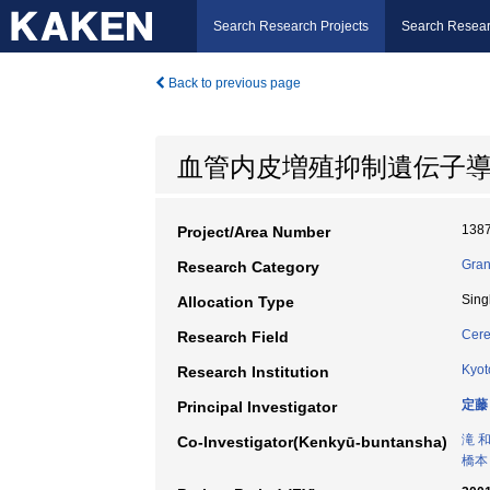
Search Research Projects
Search Resear
Back to previous page
血管内皮増殖抑制遺伝子
138
Project/Area Number
Gran
Research Category
Sing
Allocation Type
Cere
Research Field
Kyot
Research Institution
定藤
Principal Investigator
滝 
Co-Investigator(Kenkyū-buntansha)
橋本