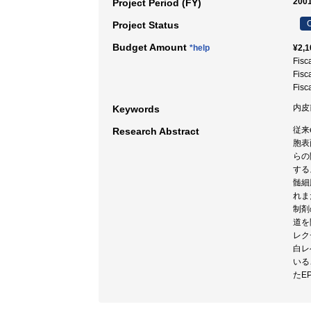
2001
Project Period (FY)
C
Project Status
Budget Amount
*help
¥2,1
Fisc
Fisc
Fisc
内皮
Keywords
従来
Research Abstract
胞表
らの
する
髄細
れま
制剤
道を
レクチ
白レ
いるこ
たE