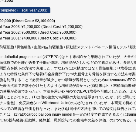
 – 2003
ompleted (Fiscal Year 2003)
00,000 (Direct Cost: ¥2,100,000)
al Year 2003: ¥1,200,000 (Direct Cost: ¥1,200,000)
al Year 2002: ¥500,000 (Direct Cost: ¥500,000)
al Year 2001: ¥400,000 (Direct Cost: ¥400,000)
前駆細胞 / 骨髄細胞 / 血管内皮前駆細胞 / 頸動脈ステント / バルーン損傷モデル / 
endothelial progenitor cell(以下EPCs)はヒト末梢血から単離されていたが、
面抗原での分離が必要で手順が煩雑、増殖能が乏しいなどの問題点があり、多彩な
問題点を以下の方法で克服した、すなわち(1)末梢血ではなく骨髄細胞より培養(2)
ような特殊な条件下で培養(3)全身麻酔下にrat大腿骨より骨髄を摘出する方法を考案
胞を利用することで必要量が減少しかつ増殖が容易となったためratやmouseのEP
た表面抗原で選別をかけたものよりも増殖能が高かった(3)従来はヒト末梢血由来E
の使用が必須であったが、本法を用いex vivoでのEPCs培養を可能としたため
開くことができた。(1)は他の論文でも同様の方法が提示されていたが、(2)に関し
ン染色)、免疫染色(von Willebrand factor)のみがなされていたが、本研究で初めてimmun
ベルでの緻密な評価を行なった。また(3)は同様の方法を用いての論文は報告され
とは、(1)ratのcarotid balloon injury modelを一定の精度で作成できるよう
PCsの投与経路(経動脈、経静脈、局所投与)での集積率の差を評価、の2つである