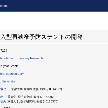
chers
導入型再狭窄予防ステントの開発
77224
t-in-Aid for Exploratory Research
le-year Grants
bral neurosurgery
o University
 章代
京都大学, 医学研究科, 助手 (60314192)
和郎
三重大学, 医学研究科, 教授 (70144368)
 信夫
京都大学, 医学研究科, 教授 (40135570)