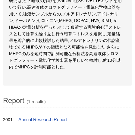
研究は,ヒト唾液の採取を,Sarstedt社SALIVETTEキットを用
いて行い,高速液体クロマトグラフィー・電気化学検出器を
用いて,唾液サンプルからの,ノルアドレナリン,アドレナリ
ン,ドーパミン,セロトニン,MHPG, DOPAC, HVA, 3-MT, 5-
HIAAの定量分析を行った.そして負荷する実験的心理ストレ
スとして除算を繰り返し行う暗算ストレスを選択し,定量結
果を総合的に比較検討した結果,ノルアドレナリンの代謝産
物であるNHPGがその指標となる可能性を見出した.さらに
MHPGのみを短時間で計測可能な分析法を高速液体クロマ
トグラフィー・電気化学検出器を用しいて検討し,約10分以
内でMHPGを計測可能とした.
Report
(1 results)
2001
Annual Research Report