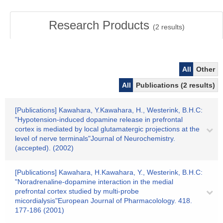
Research Products
(
2
results)
All
Other
All
Publications (2 results)
[Publications] Kawahara, Y.Kawahara, H., Westerink, B.H.C:
"Hypotension-induced dopamine release in prefrontal
cortex is mediated by local glutamatergic projections at the
level of nerve terminals"Journal of Neurochemistry.
(accepted). (2002)
[Publications] Kawahara, H.Kawahara, Y., Westerink, B.H.C:
"Noradrenaline-dopamine interaction in the medial
prefrontal cortex studied by multi-probe
micordialysis"European Journal of Pharmacolology. 418.
177-186 (2001)