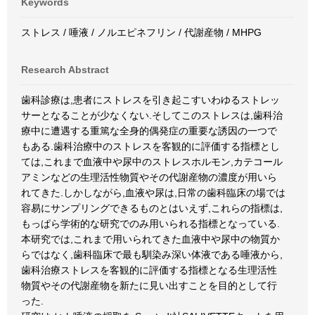
Keywords
ストレス / 唾液 / ノルエピネフリン / 代謝産物 / MHPG
Research Abstract
歯科診療は,患者にストレスを引き起こすいわゆるストレッ
サーとなることが少なくない.そしてこのストレスは,歯科治
療中に遭遇する重篤な全身的偶発症の重要な誘因の一つで
もある.歯科治療中のストレスを客観的に評価する指標とし
ては,これまで血液中や尿中のストレスホルモン,カテコール
アミンなどの生理活性物質やその代謝産物の濃度が用いら
れてきた.しかしながら,血液や尿は,日常の歯科臨床の場では
容易にサンプリングできるものとはいえず,これらの指標は,
もっぱら学術的な研究でのみ用いられる指標となっている.
本研究では,これまで用いられてきた血液中や尿中の物質か
らではなく,歯科臨床で最も馴染み深い体液である唾液から,
歯科治療ストレスを客観的に評価する指標となる生理活性
物質やその代謝産物を新たに見い出すことを目的として行
った.