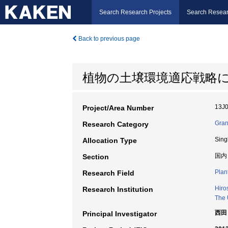
Search Research Projects
Search Resear
Back to previous page
植物の土壌環境適応戦略
13J
Project/Area Number
Gran
Research Category
Sing
Allocation Type
国内
Section
Plant
Research Field
Hiro
Research Institution
The 
西田
Principal Investigator