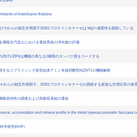
表現型解析
mutants of Arabidopsis thaliana
RK2およびそれらの相互作用因子SDB1プロテインキナーゼは Mg2+感受性を調節している
選抜と重金属複合汚染土における選抜系統の浄化能の評価
イ由来のZNT1/ZIP4は機能の異なる2種類のタンパク質をコードする
バイで発現するスプライシング多型由来アミノ末端切断型NjZNT1の機能解析
RK2およびそれらの相互作用因子、SDB1プロテインキナーゼが調節する新規な生理応答の発
ムの重金属吸収特性の調査および高吸収系統の選抜
olerance, accumulation and mineral profile in the metal hyperaccumulator Noccaea 
圏科学研究科HP）