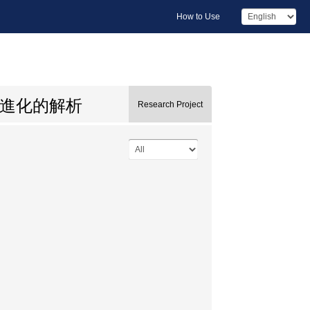
How to Use
進化的解析
Research Project