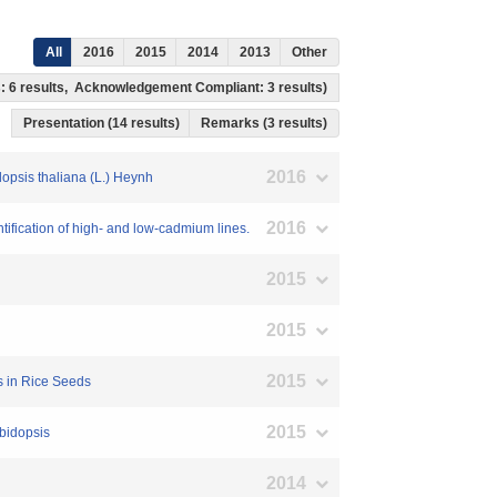
All
2016
2015
2014
2013
Other
ss: 6 results, Acknowledgement Compliant: 3 results)
Presentation (14 results)
Remarks (3 results)
2016
dopsis thaliana (L.) Heynh
2016
tification of high- and low-cadmium lines.
2015
2015
2015
us in Rice Seeds
2015
abidopsis
2014