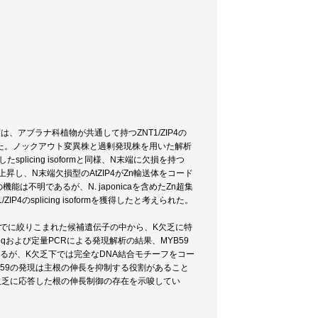
析: 本年度は、アブラナ科植物が共通して持つZNT1/ZIP4の
った。ノックアウト変異株と過剰発現株を用いた解析
splicing isoformと同様、N末端に欠損を持つ
昇し、N末端欠損型のAtZIP4がZn輸送体をコード
は不明であるが、N. japonicaを含めたZn超集
のsplicing isoformを獲得したと考えられた。
までに絞りこまれた候補遺伝子の中から、K欠乏に特
Seqおよび定量PCRによる発現解析の結果、MYB59
れるが、K欠乏下では完全なDNA結合モチーフをコー
YB59の発現は主根の伸長を抑制する役割があること
栄養欠乏に応答した根の伸長制御の存在を示唆してい