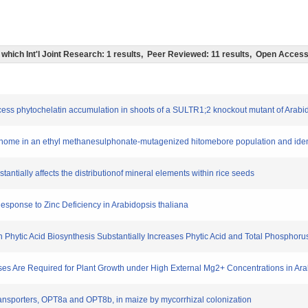
(of which Int'l Joint Research: 1 results, Peer Reviewed: 11 results, Open Acce
excess phytochelatin accumulation in shoots of a SULTR1;2 knockout mutant of Arabi
e ionome in an ethyl methanesulphonate-mutagenized hitomebore population and iden
stantially affects the distributionof mineral elements within rice seeds
 Response to Zinc Deficiency in Arabidopsis thaliana
in Phytic Acid Biosynthesis Substantially Increases Phytic Acid and Total Phosphor
inases Are Required for Plant Growth under High External Mg2+ Concentrations in Ar
n transporters, OPT8a and OPT8b, in maize by mycorrhizal colonization