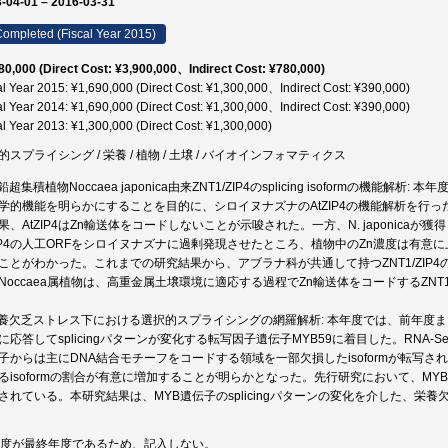
-04-01 – 2016-03-31
ompleted (Fiscal Year 2015)
80,000 (Direct Cost: ¥3,900,000、Indirect Cost: ¥780,000)
al Year 2015: ¥1,690,000 (Direct Cost: ¥1,300,000、Indirect Cost: ¥390,000)
al Year 2014: ¥1,690,000 (Direct Cost: ¥1,300,000、Indirect Cost: ¥390,000)
al Year 2013: ¥1,300,000 (Direct Cost: ¥1,300,000)
的スプライシング / 栄養 / 植物 / 土壌 / バイオインフォマティクス
鉛超集積植物Noccaea japonica由来ZNT1/ZIP4のsplicing isoformの機能解
学的機能を明らかにすることを目的に、シロイヌナズナのAtZIP4の機能解析を行
果、AtZIP4はZn輸送体をコードしないことが示唆された。一方、N. japonicaが獲得した
ZIP4の人工ORFをシロイヌナズナに過剰発現させたところ、植物中のZn濃度は有意に上
ことがわかった。これまでの研究結果から、アブラナ科が共通して持つZNT1/ZIP4の機能
Noccaea属植物は、高重金属土壌環境に適応する過程でZn輸送体をコードするZNT1/ZIP4
栄養欠乏ストレス下における選択的スプライシングの網羅解析: 本年度では、前年度
に応答してsplicingパターンが変化する転写因子遺伝子MYB59に着目した。RNA-
子からは主にDNA結合モチーフをコードする領域を一部欠損したisoformが転写さ
るisoformの割合が有意に増加することが明らかとなった。先行研究において、M
されている。本研究結果は、MYB遺伝子のsplicingパターンの変化を介した、
年度が最終年度であるため、記入しない。