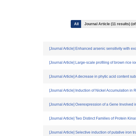
All
Journal Article (11 results) 
[Journal Article] Enhanced arsenic sensitivity with 
[Journal Article] Large-scale profiling of brown ric
[Journal Article] A decrease in phytic acid content sub
[Journal Article] Induction of Nickel Accumulation in
[Journal Article] Overexpression of a Gene Involved 
[Journal Article] Two Distinct Families of Protein K
[Journal Article] Selective induction of putative iro