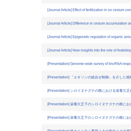
[Journal Article] Effect of fertilization in on cesium
[Journal Article] Difference in cesium accumulation 
[Journal Article] Epigenetic regulation of organic ani
[Journal Article] New insights into the role of Arabid
[Presentation] Genome-wide survey of lincRNA respond
[Presentation] 「エキソンの組合せ制御」を
[Presentation] シロイヌナズナの根における栄養欠乏
[Presentation] 栄養欠乏下のシロイヌナズナの根におけ
[Presentation] 栄養欠乏下のシロイヌナズナの根におけ