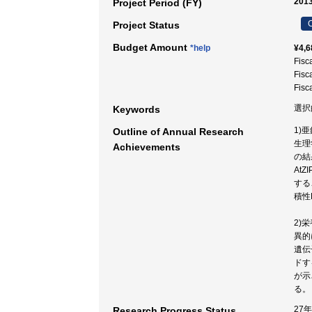
2013
Project Period (FY)
C
Project Status
Budget Amount
*help
¥4,6
Fisc
Fisc
Fisc
選択
Keywords
1)亜
Outline of Annual Research
生理
Achievements
の結
At
する
積性
2)
異的
遺伝
ドす
が示
る。
27
Research Progress Status