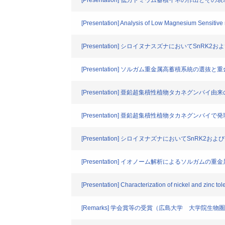
[Presentation] 低カドミウム蓄積イネの作出とその
[Presentation] Analysis of Low Magnesium Sensitive 
[Presentation] シロイヌナスズナにおいてSn
[Presentation] ソルガム重金属高蓄積系統の
[Presentation] 亜鉛超集積性植物タカネグンバ
[Presentation] 亜鉛超集積性植物タカネグン
[Presentation] シロイヌナズナにおいてSn
[Presentation] イオノーム解析によるソルガ
[Presentation] Characterization of nickel and zinc t
[Remarks] 学会賞等の受賞（広島大学 大学院生物