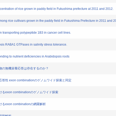
 concentration of rice grown in paddy field in Fukushima prefecture at 2011 and 2012.
among rice cultivars grown in the paddy field in Fukushima Prefecture in 2011 and 2
on transporting polypeptide 1B3 in cancer cell lines.
opsis RABA1 GTPases in salinity stress tolerance.
ing to nutrient deficiencies in Arabidopsis roots
介した植物の無機栄養応答は存在するのか？
応答性 exon combinationのゲノムワイド探索と同定
るexon combinationのゲノムワイド探索
るexon combinationの網羅解析