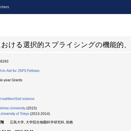
chers
における選択的スプライシングの機能的、
08293
t-in-Aid for JSPS Fellows
le-year Grants
 nutrition/Soil science
shima University
(2015)
University of Tokyo
(2013-2014)
 翔
広島大学, 大学院生物圏科学研究科, 助教