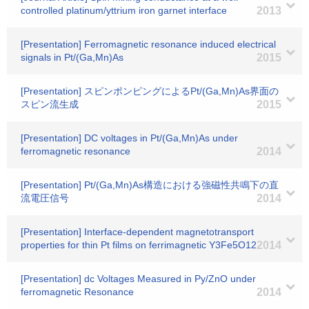
controlled platinum/yttrium iron garnet interface
2013
[Presentation] Ferromagnetic resonance induced electrical
signals in Pt/(Ga,Mn)As
2015
[Presentation] スピンポンピングによるPt/(Ga,Mn)As界面の
スピン流生成
2015
[Presentation] DC voltages in Pt/(Ga,Mn)As under
ferromagnetic resonance
2014
[Presentation] Pt/(Ga,Mn)As構造における強磁性共鳴下の直
流電圧信号
2014
[Presentation] Interface-dependent magnetotransport
properties for thin Pt films on ferrimagnetic Y3Fe5O12
2014
[Presentation] dc Voltages Measured in Py/ZnO under
ferromagnetic Resonance
2014