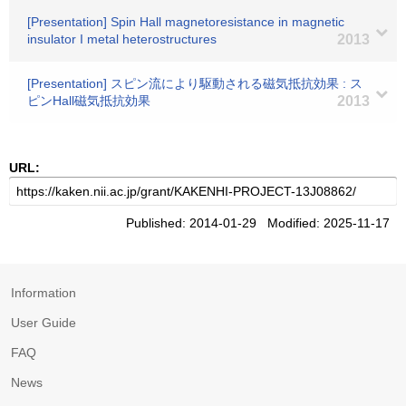
[Presentation] Spin Hall magnetoresistance in magnetic
insulator I metal heterostructures
2013
[Presentation] スピン流により駆動される磁気抵抗効果 : ス
ピンHall磁気抵抗効果
2013
URL:
Published: 2014-01-29 Modified: 2025-11-17
Information
User Guide
FAQ
News