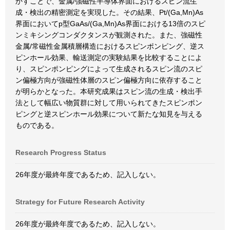
かすことで、金属/強磁性半導体界面におけるスピン流生
成・検出の精密測定を実現した。その結果、Pt/(Ga,Mn)As
界面においてp型GaAs/(Ga,Mn)As界面における13倍のスピ
ンミキシングコンダクタンスが観測された。また、強磁性
金属/常磁性金属積層構造におけるスピンポンピング、逆ス
ピンホール効果、輸送測定の実験結果を比較することによ
り、スピンポンピングによって生成されるスピン流のスピ
ン偏極方向が強磁性体層のスピン偏極方向に依存すること
が明らかとなった。本研究成果はスピン流の生成・検出手
法として幅広い物質群に対して用いられてきたスピンポン
ピングと逆スピンホール効果について新たな知見を与える
ものである。
Research Progress Status
26年度が最終年度であるため、記入しない。
Strategy for Future Research Activity
26年度が最終年度であるため、記入しない。