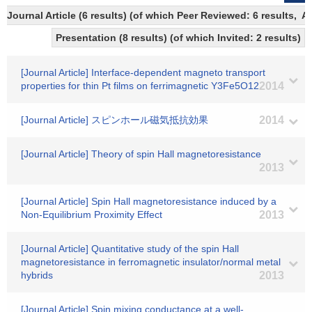
Journal Article (6 results) (of which Peer Reviewed: 6 results,
Presentation (8 results) (of which Invited: 2 results)
[Journal Article] Interface-dependent magneto transport
properties for thin Pt films on ferrimagnetic Y3Fe5O12
2014
[Journal Article] スピンホール磁気抵抗効果
2014
[Journal Article] Theory of spin Hall magnetoresistance
2013
[Journal Article] Spin Hall magnetoresistance induced by a
Non-Equilibrium Proximity Effect
2013
[Journal Article] Quantitative study of the spin Hall
magnetoresistance in ferromagnetic insulator/normal metal
hybrids
2013
[Journal Article] Spin mixing conductance at a well-