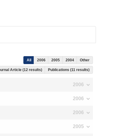
All
2006
2005
2004
Other
urnal Article (12 results)
Publications (11 results)
2006
2006
2006
2005