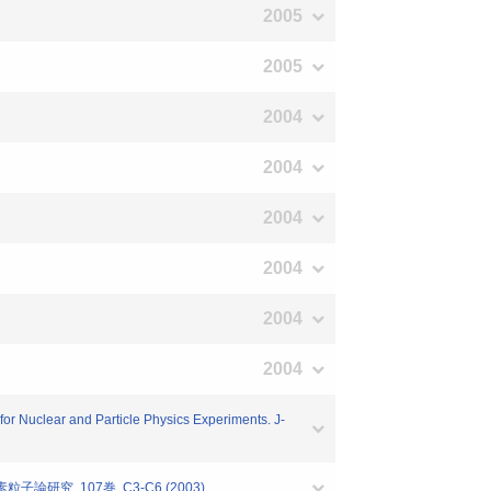
2005
2005
2004
2004
2004
2004
2004
2004
for Nuclear and Particle Physics Experiments. J-
研究. 107巻. C3-C6 (2003)