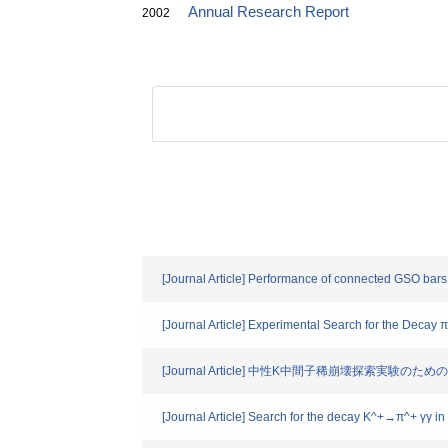
Annual Research Report
2002
[Journal Article] Performance of connected GSO bars
[Journal Article] Experimental Search for the Decay
[Journal Article] 中性K中間子稀崩壊探索実
[Journal Article] Search for the decay K^+→π^+ γγ