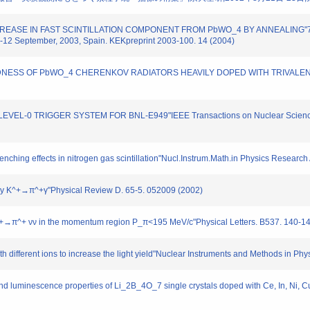
T INCREASE IN FAST SCINTILLATION COMPONENT FROM PbWO_4 BY ANNEALING"7th I
), 8-12 September, 2003, Spain. KEKpreprint 2003-100. 14 (2004)
N HARDNESS OF PbWO_4 CHERENKOV RADIATORS HEAVILY DOPED WITH TRIVALENT
E LEVEL-0 TRIGGER SYSTEM FOR BNL-E949"IEEE Transactions on Nuclear Science 
uenching effects in nitrogen gas scintillation"Nucl.Instrum.Math.in Physics Research 
 decay K^+→π^+γ"Physical Review D. 65-5. 052009 (2002)
ay K^+→π^+ νν in the momentum region P_π<195 MeV/c"Physical Letters. B537. 140-1
h different ions to increase the light yield"Nuclear Instruments and Methods in P
 and luminescence properties of Li_2B_4O_7 single crystals doped with Ce, In, Ni, 