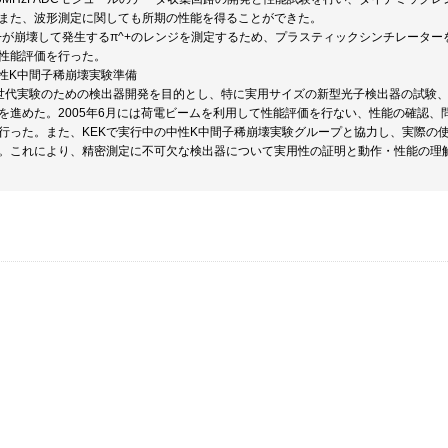
また、波形測定に関しても所期の性能を得ることができた。
^+が崩壊して発生するπ^+のレンジを測定するため、プラスティックシンチレータ
性能評価を行った。
中性K中間子稀崩壊実験準備
世代実験のための検出器開発を目的とし、特に実用サイズの新型光子検出器の試験
を進めた。2005年6月には荷電ビームを利用して性能評価を行ない、性能の確認
行った。また、KEKで実行中の中性K中間子稀崩壊実験グループと協力し、実際の
。これにより、精密測定に不可欠な検出器について実用性の証明と動作・性能の理