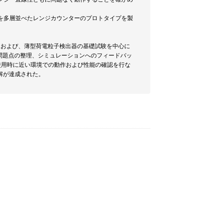
ーを多層並べたレンジカウンターのプロトタイプを製
、および、薄型荷電粒子検出器の基礎試験を中心に
、問題点の整理、シミュレーションへのフィードバッ
使用時に近い環境での動作および性能の確認を行な
解が達成された。