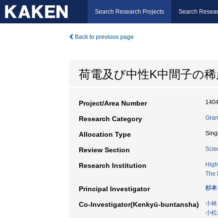
Search Research Projects
Search Resear
Back to previous page
荷電及び中性K中間子の稀
140
Project/Area Number
Gran
Research Category
Sing
Allocation Type
Scie
Review Section
High
Research Institution
The 
杉本
Principal Investigator
小林
Co-Investigator(Kenkyū-buntansha)
小松