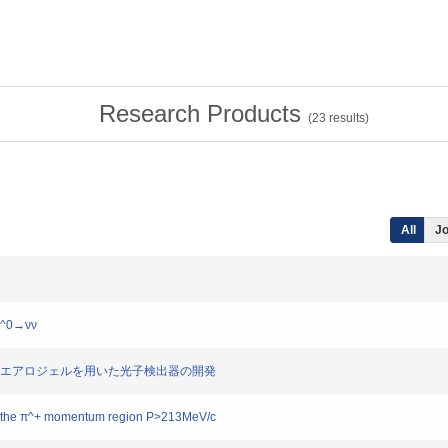
Research Products
(
23
results)
All
Jo
 π^0→νν
験のためのエアロジェルを用いた光子検出器の開発
 in the π^+ momentum region P>213MeV/c