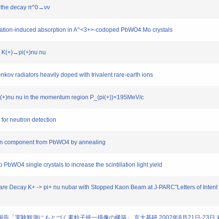
for the decay π^0→νν
diation-induced absorption in A^<3+>-codoped PbWO4:Mo crystals
y K(+)→pi(+)nu nu
kov radiators heavily doped with trivalent rare-earth ions
→pi(+)nu nu in the momentum region P_(pi(+))<195MeV/c
s for neutron detection
llation component from PbWO4 by annealing
to PbWO4 single crystals to increase the scintillation light yield
 Rare Decay K+ -> pi+ nu nubar with Stopped Kaon Beam at J-PARC"Letters of Intent 
"研究会報告「実験観測にもとづく素粒子統一描像の構築」,京大基研,2002年8月21日-23日,素粒子論