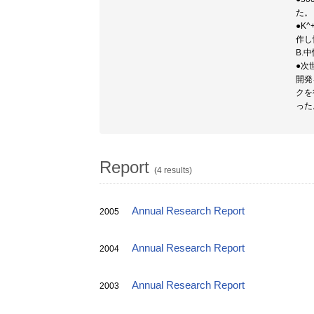
た。
●K
作し
B.
●次
開発
クを
った
Report
(4 results)
Annual Research Report
2005
Annual Research Report
2004
Annual Research Report
2003