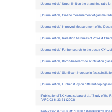
[Journal Article] Upper limit on the branching ratio 
[Journal Article] On-line measurement of gamma ra
[Journal Article] Improved Measurement of the Deca
[Journal Article] Radiation hardness of PbWO4 Cheren
[Journal Article] Further search for the decay K(+)
[Journal Article] Boron-based oxide scintillation glas
[Journal Article] Significant increase in fast scinti
[Journal Article] Further study on different dopings in
[Publications] T.K.Komatsubara et al.: "Study of the
PARC 03-6. 33-61 (2003)
[Publications] 小松原 健: "K中間子稀崩壊実験