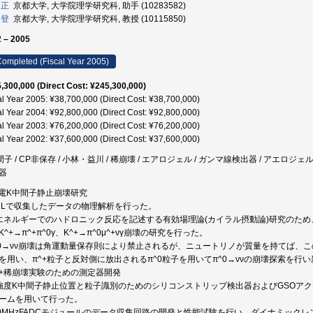
 正
京都大学, 大学院理学研究科, 助手 (10283582)
 登
京都大学, 大学院理学研究科, 教授 (10115850)
 – 2005
ompleted (Fiscal Year 2005)
,300,000 (Direct Cost: ¥245,300,000)
al Year 2005: ¥38,700,000 (Direct Cost: ¥38,700,000)
al Year 2004: ¥92,800,000 (Direct Cost: ¥92,800,000)
al Year 2003: ¥76,200,000 (Direct Cost: ¥76,200,000)
al Year 2002: ¥37,600,000 (Direct Cost: ¥37,600,000)
間子 / CP非保存 / 小林・益川 / 稀崩壊 / エアロジェル / ガンマ線検出器 / アエロジェ
器
荷電K中間子静止崩壊研究
BNLで収集したデータの物理解析を行った。
エネルギーでのハドロニック反応を記述する有効場理論(カイラル摂動論)研究のため、
K^+→π^+π^0γ、K^+→π^0μ^+νγ崩壊の研究を行った。
^0→νν崩壊は角運動量保存則により禁止されるが、ニュートリノが質量を持てば、この
を用い、π^+粒子と反対側に放出されるπ^0粒子を用いてπ^0→ννの崩壊探索を行
K^+稀崩壊実験のための測定器開発
強度K中間子静止位置と粒子識別のためのシリコンストリップ検出器およびGSOアク
ームを用いて行った。
00MHzFADCモジュールのデータ収集回路の開発と性能試験を行い、ダイナミッ