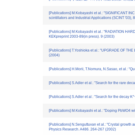
[Publications] M.Kobayashi et al.: "SIGNIFICAN
scintillators and Industrial Applications (SCINT '03
[Publications] M.Kobayashi et al.: "RADIATIO
KEKpreprint 2003-89(in press). 9 (2003)
[Publications] T.Yoshioka et al.: "UPGRADE OF TH
(2004)
[Publications] H.Morii, T.Nomura, N.Sasao, et al.: "Q
[Publications] S.Adler et al.: "Search for the rare
[Publications] S.Adler et al.: "Search for the dec
[Publications] M.Kobayashi et al.: "Doping PbWO4 wit
[Publications] N.Senguttuvan et al.: "Crystal growth
Physics Research. A486. 264-267 (2002)