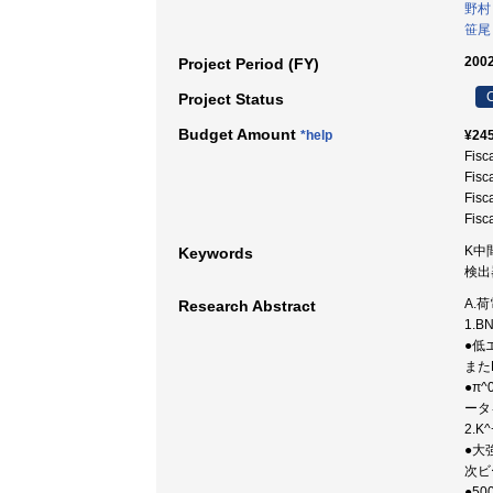
野村
笹尾
2002
Project Period (FY)
C
Project Status
Budget Amount
*help
¥245
Fisc
Fisc
Fisc
Fisc
K中
Keywords
検出
A.
Research Abstract
1.
●低
また
●π
ータ
2.
●大
次ビ
●5