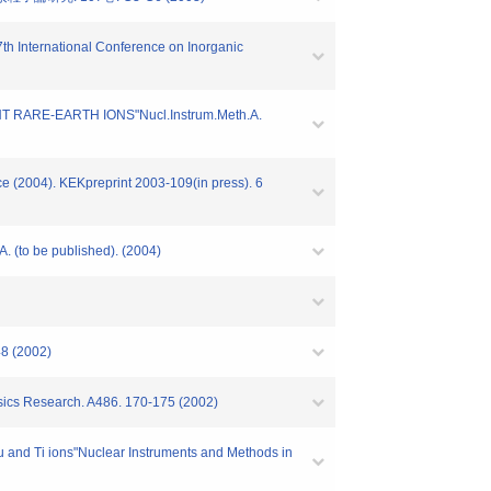
nternational Conference on Inorganic
 RARE-EARTH IONS"Nucl.Instrum.Meth.A.
(2004). KEKpreprint 2003-109(in press). 6
A. (to be published). (2004)
48 (2002)
hysics Research. A486. 170-175 (2002)
Cu and Ti ions"Nuclear Instruments and Methods in