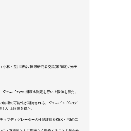
ル / 小林・益川理論 / 国際研究者交流(米加露) / 光子
K^+→π^+γγの崩壊比測定を行い上限値を得た。
崩壊の可能性が期待される。K^+→π^+π^0のデ
い新しい上限値を得た。
ティブディグレーダーの性能評価をKEK・PSの二
クレンジ・直線性ともに問題なく動作することを確かめ