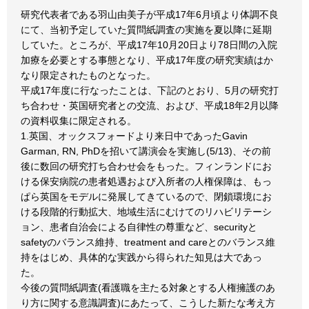
研究代表者である羽山由美子が平成17年6月頃より体調不良
にて、当初予定していた質問紙調査の実施を夏以降に延期
していた。ところが、平成17年10月20日より78日間の入院
加療を必要とする事態となり、平成17年度の研究実績はか
なり限定されたものとなった。
平成17年度に行なったことは、下記のとおり、5月の研究打
ち合わせ・英国研究者との交流、および、平成18年2月以降
の資料収集に限定される。
1.英国、オックスフォードより来日中であったGavin
Garman, RN, PhDを招いて講演会を実施し(5/13)、その前
後に数回の研究打ち合わせ会をもった。フィンランドにお
ける保安病院の患者処遇および入所者の人権保障は、もっ
ぱら英国をモデルに発展してきているので、閉鎖環境にお
ける段階的行動拡大、地域生活にむけてのリハビリテーシ
ョン、患者自治会による自律性の尊重など、securityと
safetyのバランス維持、treatment and careとのバランス維
持をはじめ、具体的な実践から得られた知見は大であっ
た。
今後の質問紙調査(看護職を主たる対象とする人権擁護のあ
り方に関する意識調査)にあたって、こうした新たな考え方