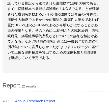
諾している施設から送付された生検標本は約400例である。
すでに切除標本の病理組織診断からUC-Sであることが確認
された症例も多数あるが,その他の症例では今後の2年間で,
潰瘍性大腸炎であるか否かの確認と,潰瘍性大腸炎であれば
更にUC-SであるかUC-Mであるかを明らかにすることが必
須の作業となる。そのためには,症例ごとの臨床経過・内視
鏡所見・病理組織学的所見などについての詳細な検討が必
要となる。なお,申請時の研究計画には平成16年度以降の症
例収集について言及しなかったが,より多くのデータに基づ
いて正確な診断精度を算出するための症例収集と病理診断
は継続していく予定である。
Report
(2 results)
2003
Annual Research Report