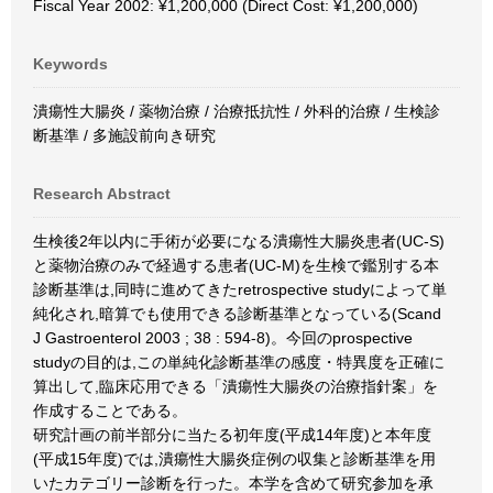
Fiscal Year 2002: ¥1,200,000 (Direct Cost: ¥1,200,000)
Keywords
潰瘍性大腸炎 / 薬物治療 / 治療抵抗性 / 外科的治療 / 生検診
断基準 / 多施設前向き研究
Research Abstract
生検後2年以内に手術が必要になる潰瘍性大腸炎患者(UC-S)
と薬物治療のみで経過する患者(UC-M)を生検で鑑別する本
診断基準は,同時に進めてきたretrospective studyによって単
純化され,暗算でも使用できる診断基準となっている(Scand
J Gastroenterol 2003 ; 38 : 594-8)。今回のprospective
studyの目的は,この単純化診断基準の感度・特異度を正確に
算出して,臨床応用できる「潰瘍性大腸炎の治療指針案」を
作成することである。
研究計画の前半部分に当たる初年度(平成14年度)と本年度
(平成15年度)では,潰瘍性大腸炎症例の収集と診断基準を用
いたカテゴリー診断を行った。本学を含めて研究参加を承