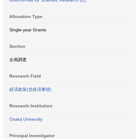
Grant-in-Aid for Scientific Research (C)
Allocation Type
Single-year Grants
Section
企画調査
Research Field
経済政策(含経済事情)
Research Institution
Osaka University
Principal Investigator