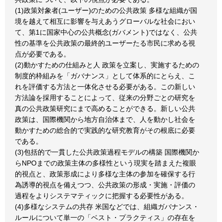
(1)政策対象者(ユーザー)のための公共政策 多様な組織が国
境を越えて相互に影響を与えあうグローバルな社会におい
て、第1に国家中心の公共概念(ガバメント)ではなく、公共
性の基準を公共政策の最終的ユーザーたる市民に求める視
点が必要である。
(2)動かすための仕組みと人 政策を立案し、実施するための
制度的枠組みを「ガバナンス」として体系的にとらえ、こ
れを評価する方法と一体化させる必要がある。この新しい
方法論を採用することによって、従来の分野ごとの研究を
真の公共政策研究にまで高めることができる。新しい公共
政策は、国際機関から地方自治体まで、人を動かし社会を
動かすための総合的で実践的な研究教育がその根底に必要
である。
(3)包括的で一貫した公共政策過程モデルの構築 国際機関か
らNPOまでの政策主体の多様性という現実を踏まえた複眼
的視点と、政策形成により多様な主体の参加を確保する行
為誘導的視点を備えつつ、公共政策の形成・実施・評価の
過程をよりシステマティックに把握する必要性がある。
(4)多様なシステムの共存 米国などでは、組織ガバナンス・
ルールについて単一の「ベスト・プラクティス」の存在を