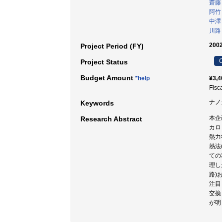
齋藤
阿竹
中澤
川路
200
Project Period (FY)
C
Project Status
Budget Amount
*help
¥3,4
Fisc
ナノ
Keywords
本企
Research Abstract
カロ
熱力
熱法
ての
理し
路)
注目
交換
が明