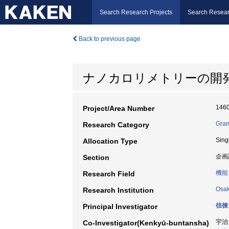
Search Research Projects
Search Resear
Back to previous page
ナノカロリメトリーの開
146
Project/Area Number
Gran
Research Category
Sing
Allocation Type
企画
Section
機能
Research Field
Osak
Research Institution
徂徠
Principal Investigator
宇治
Co-Investigator(Kenkyū-buntansha)