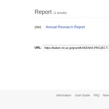
Report
(1 results)
Annual Research Report
2002
URL:
Information
User Guide
FAQ
New