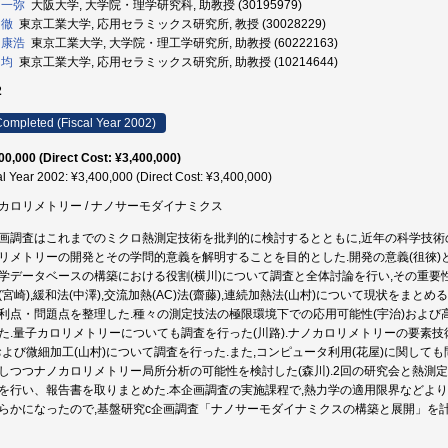
 一弥
大阪大学, 大学院・理学研究科, 助教授 (30195979)
 徹
東京工業大学, 応用セラミックス研究所, 教授 (30028229)
 康浩
東京工業大学, 大学院・理工学研究所, 助教授 (60222163)
 均
東京工業大学, 応用セラミックス研究所, 助教授 (10214644)
2
ompleted (Fiscal Year 2002)
00,000 (Direct Cost: ¥3,400,000)
al Year 2002: ¥3,400,000 (Direct Cost: ¥3,400,000)
カロリメトリー / ナノサーモダイナミクス
画調査はこれまでのミクロ熱測定技術を批判的に検討するとともに,近年の科学技
リメトリーの開発とその学問的意義を解明することを目的とした.開発の意義(徂徠)と
学データベースの構築における役割(横川)について調査と全体討論を行い,その重要
(宮崎),緩和法(中澤),交流加熱(AC)法(齋藤),連続加熱法(山村)について現状をま
利点・問題点を整理した.種々の測定技法の極限環境下での応用可能性(宇治)および
た.量子カロリメトリーについても調査を行った(川路).ナノカロリメトリーの要素技
および微細加工(山村)について調査を行った.また,コンピュータ利用(花屋)に関して
しつつナノカロリメトリー局所分析の可能性を検討した(森川).2回の研究会と熱測定討
を行い、報告書を取りまとめた.本企画調査の実施課程で,熱力学の適用限界などよ
らかになったので,基盤研究c企画調査「ナノサーモダイナミクスの構築と展開」を計画