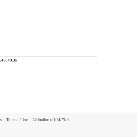
s
Terms of Use
Attribution of KAKENHI