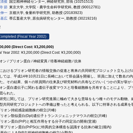
 清俊
国立精神神経センター, 神経研究所, 部長 (10251513)
寺 節
東京大学, 大学院・農学生命科学研究科, 教授 (90012781)
 伸一
京都大学, 食量科学研究所, 助教授 (20183923)
 基広
帯広畜産大学, 原虫病研究センター, 助教授 (30219216)
2
ompleted (Fiscal Year 2002)
00,000 (Direct Cost: ¥3,200,000)
al Year 2002: ¥3,200,000 (Direct Cost: ¥3,200,000)
オン / プリオン蛋白 / 神経変異 / 培養神経細胞 / 抗体
におけるプリオン研究者の情報交換の促進と将来の共同研究プロジェクト立ち上げ
しては、平成14年10月21日に長崎において班会議を開催し、班員に加えて数名の
た。その結果、個々の班員間の往来及び研究材料の共有などのいくつかの実が挙が
オン蛋白遺伝子に関わる遺伝子改変マウスと培養細胞株を共有することにより、プ
図られた。
研究に関しては、プリオン研究進展に極めて大きな意味をもつ種々のモデル動物、
型共同研究プロジェクトへの準備は整ったと考えられる。以下に特筆される成果を
)プリオン持続感染細胞株の樹立(片峰)
)プリオン類似蛋白(Dpl)遺伝子トランスジェニックマウスの樹立(片峰)
)プリオン蛋白(PrP)と相互作用をする分子の同定法の開発(堂浦)
)異常プリオン蛋白(PrPSc)に特異的立体構造を認識する抗体の確立(堀内)
)不死化によるPrP欠損神経細胞株の樹立(小野寺)