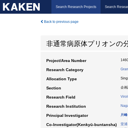
Search Research Projects
Search Resear
Back to previous page
非通常病原体プリオンの
146
Project/Area Number
Gran
Research Category
Sing
Allocation Type
企画
Section
Viro
Research Field
Naga
Research Institution
片峰
Principal Investigator
堂浦
Co-Investigator(Kenkyū-buntansha)