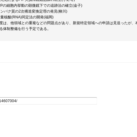
)PrPの細胞内挙動の顕微鏡下での追跡法の確立(金子)
)タンパク質の2次構造変換定理の発見(柳川)
)微量核酸(RNA)同定法の開発(福岡)
度は、他領域との重複などの問題点があり、新規特定領域への申請は見送ったが、
る体制整備を行う予定である。