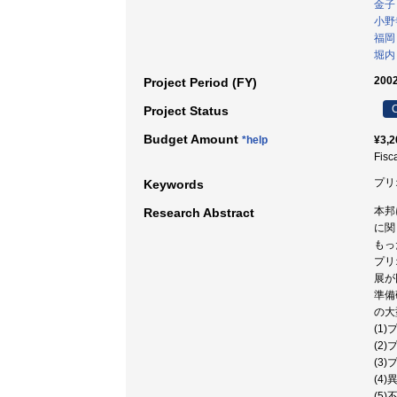
金子
小野
福岡
堀内
200
Project Period (FY)
C
Project Status
Budget Amount
*help
¥3,2
Fisc
プリ
Keywords
本邦
Research Abstract
に関
もっ
プリ
展が
準備
の大
(1
(2
(3
(4
(5