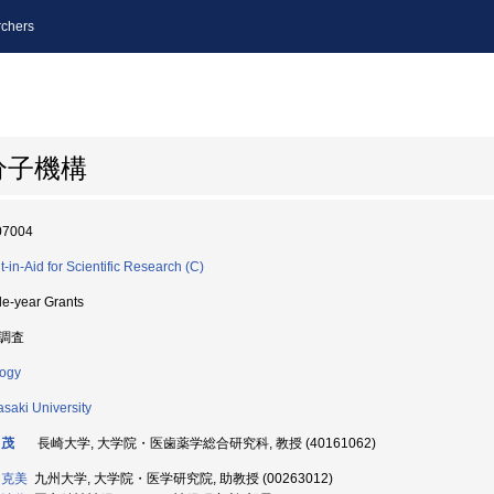
chers
分子機構
07004
t-in-Aid for Scientific Research (C)
le-year Grants
調査
logy
saki University
 茂
長崎大学, 大学院・医歯薬学総合研究科, 教授 (40161062)
 克美
九州大学, 大学院・医学研究院, 助教授 (00263012)