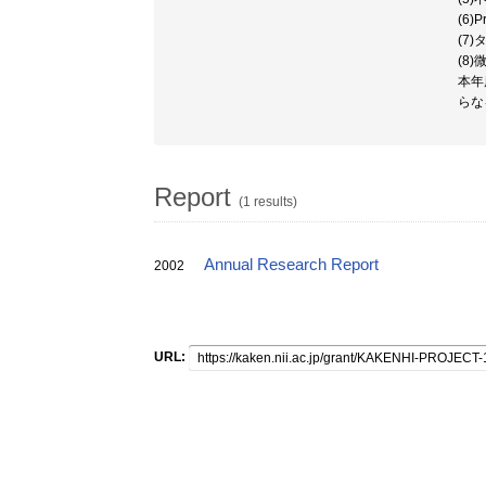
(6
(7
(8
本年
らな
Report
(1 results)
Annual Research Report
2002
URL: