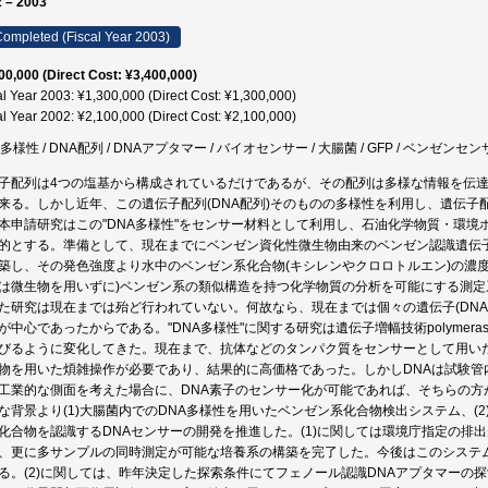
 – 2003
ompleted (Fiscal Year 2003)
00,000 (Direct Cost: ¥3,400,000)
al Year 2003: ¥1,300,000 (Direct Cost: ¥1,300,000)
al Year 2002: ¥2,100,000 (Direct Cost: ¥2,100,000)
多様性 / DNA配列 / DNAアプタマー / バイオセンサー / 大腸菌 / GFP / ベンゼンセ
子配列は4つの塩基から構成されているだけであるが、その配列は多様な情報を伝
来る。しかし近年、この遺伝子配列(DNA配列)そのものの多様性を利用し、遺伝
本申請研究はこの"DNA多様性"をセンサー材料として利用し、石油化学物質・環
的とする。準備として、現在までにベンゼン資化性微生物由来のベンゼン認識遺伝
築し、その発色強度より水中のベンゼン系化合物(キシレンやクロロトルエン)の濃
は微生物を用いずに)ベンゼン系の類似構造を持つ化学物質の分析を可能にする測定系
た研究は現在までは殆ど行われていない。何故なら、現在までは個々の遺伝子(DN
が中心であったからである。"DNA多様性"に関する研究は遺伝子増幅技術polymerase cha
びるように変化してきた。現在まで、抗体などのタンパク質をセンサーとして用い
物を用いた煩雑操作が必要であり、結果的に高価格であった。しかしDNAは試験管
工業的な側面を考えた場合に、DNA素子のセンサー化が可能であれば、そちらの方
な背景より(1)大腸菌内でのDNA多様性を用いたベンゼン系化合物検出システム、(
化合物を認識するDNAセンサーの開発を推進した。(1)に関しては環境庁指定の排
、更に多サンプルの同時測定が可能な培養系の構築を完了した。今後はこのシステ
る。(2)に関しては、昨年決定した探索条件にてフェノール認識DNAアプタマーの