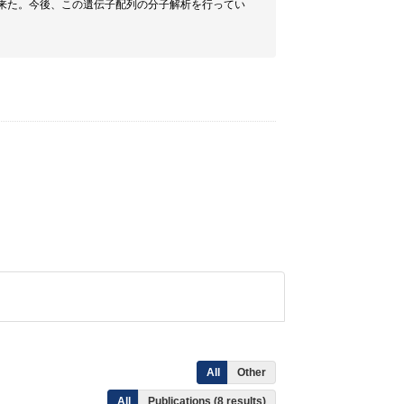
来た。今後、この遺伝子配列の分子解析を行ってい
All
Other
All
Publications (8 results)