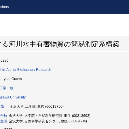
chers
する河川水中有害物質の簡易測定系構築
55286
t-in-Aid for Exploratory Research
le-year Grants
工学一般
zawa University
良茂
金沢大学, 工学部, 教授 (60019750)
 千秋
金沢大学, 大学院・自然科学研究科, 助手 (00313693)
 宣明
金沢大学, 自然科学研究センター, 教授 (50019634)