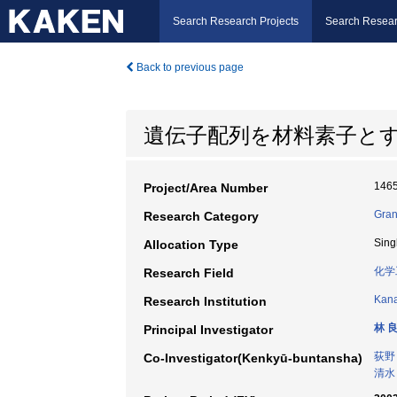
Search Research Projects
Search Resear
Back to previous page
遺伝子配列を材料素子と
146
Project/Area Number
Gran
Research Category
Sing
Allocation Type
化学
Research Field
Kana
Research Institution
林 
Principal Investigator
荻野
Co-Investigator(Kenkyū-buntansha)
清水