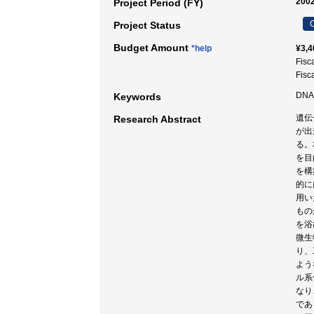
2002
Project Period (FY)
C
Project Status
Budget Amount
*help
¥3,4
Fisc
Fisc
DNA
Keywords
遺伝
Research Abstract
が出
る。
を目
を構
的に
用い
もの
を浴
微生
り、
よう
ル系
なり
であ