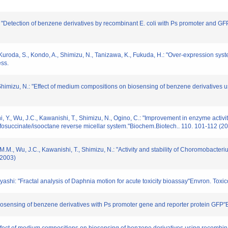
 N.: "Detection of benzene derivatives by recombinant E. coli with Ps promoter and G
 Kuroda, S., Kondo, A., Shimizu, N., Tanizawa, K., Fukuda, H.: "Over-expression sy
ess.
 Y., Shimizu, N.: "Effect of medium compositions on biosensing of benzene derivative
, Y., Wu, J.C., Kawanishi, T., Shimizu, N., Ogino, C.: "Improvement in enzyme activit
lfosuccinate/isooctane reverse micellar system."Biochem.Biotech.. 110. 101-112 (2
M.M., Wu, J.C., Kawanishi, T., Shimizu, N.: "Activity and stability of Choromobacte
(2003)
ashi: "Fractal analysis of Daphnia motion for acute toxicity bioassay"Envron. Toxic
"Biosensing of benzene derivatives with Ps promoter gene and reporter protein GFP"