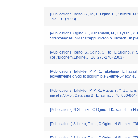
[Publications] Ikeno, S., Ito, T., Ogino, C., Shimizu,
193-197 (2003)
[Publications] Ogino, C., Kanemasu, M., Hayashi, Y.,
Streptomyces lividans."Appl.Microbiol.Biotech.. In pr
[Publications] Ikeno, S., Ogino, C., Ito, T., Sugino,
coli."Biochem.Engine.J.. 16. 273-278 (2003)
[Publications] Talukder, M.M.R., Taketama, T., Hayashi
polyethylene glycol to sodium bis(2-ethyl-L-hexyl)su
[Publications] Talukder, M.M.R., Hayashi, Y., Zamam, 
micells."J.Mol. Catalysis B : Enzymatic. 78. 860-864 
[Publications] N.Shimizu, C.Ogino, T.Kawanishi, Y.Hay
[Publications] S.Ikeno, T.Itou, C.Ogino, N.Shimizu: 