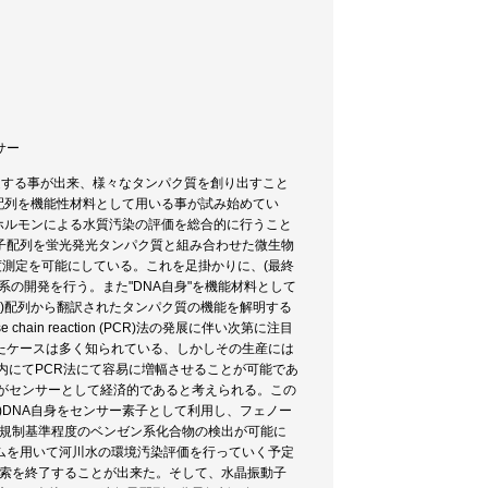
ンサー
達する事が出来、様々なタンパク質を創り出すこと
子配列を機能性材料として用いる事が試み始めてい
境ホルモンによる水質汚染の評価を総合的に行うこと
子配列を蛍光発光タンパク質と組み合わせた微生物
度測定を可能にしている。これを足掛かりに、(最終
の開発を行う。また"DNA自身"を機能材料として
A)配列から翻訳されたタンパク質の機能を解明する
in reaction (PCR)法の発展に伴い次第に注目
たケースは多く知られている、しかしその生産には
内にてPCR法にて容易に増幅させることが可能であ
がセンサーとして経済的であると考えられる。この
2)DNA自身をセンサー素子として利用し、フェノー
出規制基準程度のベンゼン系化合物の検出が可能に
ムを用いて河川水の環境汚染評価を行っていく予定
探索を終了することが出来た。そして、水晶振動子