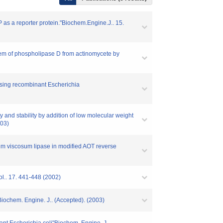
FP as a reporter protein."Biochem.Engine.J.. 15.
stem of phospholipase D from actinomycete by
s using recombinant Escherichia
y and stability by addition of low molecular weight
003)
rium viscosum lipase in modified AOT reverse
ol.. 17. 441-448 (2002)
Biochem. Engine. J.. (Accepted). (2003)