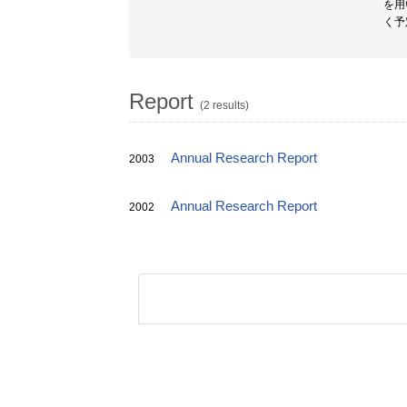
を用
く予
Report
(2 results)
Annual Research Report
2003
Annual Research Report
2002