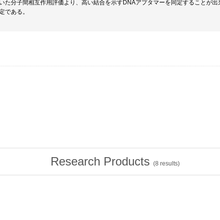
いた分子間相互作用評価より、高い結合を示すDNAアプタマーを同定することが出
定である。
Research Products
(
8
results)