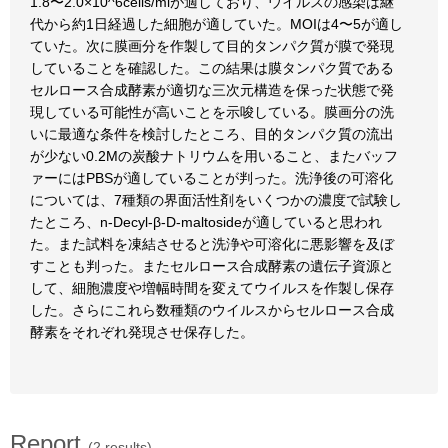
1.8〜2.0×10^6cells/mlが適しており、ウイルスの感染は継
代から約1日経過した細胞が適していた。MOIは4〜5が適し
ていた。次に膜画分を作製して目的タンパク質が膜で発現
していることを確認した。この結果は膜タンパク質である
セルロース合成酵素が適切な三次元構造を保った状態で発
現している可能性が高いことを示唆している。膜画分の洗
いに最適な条件を検討したところ、目的タンパク質の流出
が少ない0.2Mの炭酸ナトリウムを用いること、またバッフ
ァーにはPBSが適していることが判った。洗浄後の可溶化
については、7種類の界面活性剤をいくつかの濃度で試験し
たところ、n-Decyl-β-D-maltosideが適していると思われ
た。また試料を凍結させると洗浄や可溶化に悪影響を及ぼ
すことも判った。またセルロース合成酵素の遺伝子資源と
して、細胞濃度や増幅時間を変えてウイルスを作製し保存
した。さらにこれら数種類のウイルスからセルロース合成
酵素をそれぞれ発現させ保存した。
Report
(2 results)