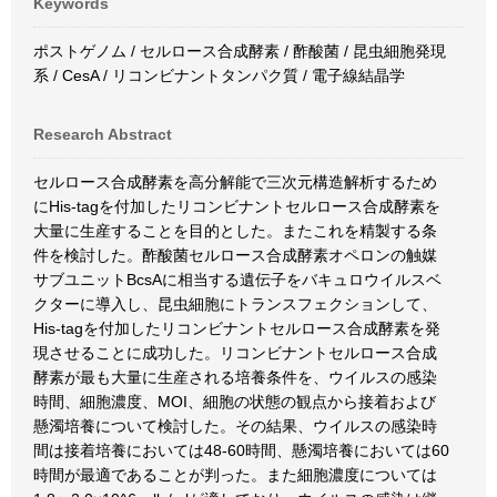
Keywords
ポストゲノム / セルロース合成酵素 / 酢酸菌 / 昆虫細胞発現
系 / CesA / リコンビナントタンパク質 / 電子線結晶学
Research Abstract
セルロース合成酵素を高分解能で三次元構造解析するため
にHis-tagを付加したリコンビナントセルロース合成酵素を
大量に生産することを目的とした。またこれを精製する条
件を検討した。酢酸菌セルロース合成酵素オペロンの触媒
サブユニットBcsAに相当する遺伝子をバキュロウイルスベ
クターに導入し、昆虫細胞にトランスフェクションして、
His-tagを付加したリコンビナントセルロース合成酵素を発
現させることに成功した。リコンビナントセルロース合成
酵素が最も大量に生産される培養条件を、ウイルスの感染
時間、細胞濃度、MOI、細胞の状態の観点から接着および
懸濁培養について検討した。その結果、ウイルスの感染時
間は接着培養においては48-60時間、懸濁培養においては60
時間が最適であることが判った。また細胞濃度については