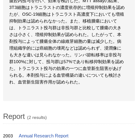
腹腔内投与を行い、効果を検討した。MTT assayの結果、
3T3細胞はトラニラストの濃度依存的に増殖抑制効果を認め
たが、OSC-19細胞はトラニラスト高濃度下においても増殖
抑制効果は認められなかった。また、移植腫瘍において
は、トラニラスト投与群は非投与群と比較して腫瘍の大き
さは小さく、増殖抑制効果が認められた。したがって、本
剤投与によって腫瘍全体の線維芽細胞の量は減少した。病
理組織学的には癌細胞の壊死などは認められず、浸潤像に
も大きな違いは見られなかった。リンパ節転移率は非投与
群100%に対して、投与群は57%であり転移抑制効果を認め
た。トラニラスト投与の効果の一つに血管新生阻害があげ
られる。本剤投与による血管構築の違いについても検討さ
れ、血管新生阻害作用が認められた。
Report
(2 results)
2003
Annual Research Report