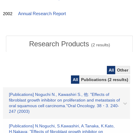
2002
Annual Research Report
Research Products
(
2
results)
All
Other
All
Publications (2 results)
[Publications] Noguchi N., Kawashiri S., 他: "Effects of
fibroblast growth inhibitor on proliferation and metastasis of
oral squamous cell carcinoma."Oral Oncology. 38・3. 240-
247 (2003)
[Publications] N.Noguchi, S.Kawashiri, A.Tanaka, K.Kato,
H.Nakaya: "Effects of fibroblast growth inhibitor on