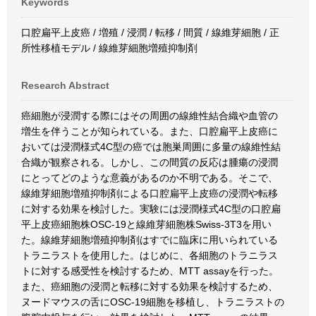
Keywords
口腔扁平上皮癌 / 増殖 / 浸潤 / 転移 / 間質 / 線維芽細胞 / 正
所性移植モデル / 線維芽細胞増殖抑制剤
Research Abstract
癌細胞が浸潤する際にはその周囲の線維性結合織や血管の
増生を伴うことが知られている。また、口腔扁平上皮癌に
おいては浸潤様式4C型の癌では胞巣周囲に多量の線維性結
合織が観察される。しかし、この間質の反応は腫瘍の浸潤
にとってどのような意義があるのか不明である。そこで、
線維芽細胞増殖抑制剤による口腔扁平上皮癌の浸潤や転移
に対する効果を検討した。実験には浸潤様式4C型の口腔扁
平上皮癌細胞株OSC-19と線維芽細胞株Swiss-3T3を用い
た。線維芽細胞増殖抑制剤はすでに臨床に用いられている
トラニラストを使用した。はじめに、各細胞のトラニラス
トに対する感受性を検討するため、MTT assayを行った。
また、癌細胞の浸潤と転移に対する効果を検討するため、
ヌードマウスの舌にOSC-19細胞を移植し、トラニラストの