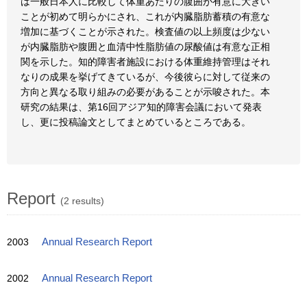
は一般日本人に比較して体重あたりの腹囲が有意に大きい
ことが初めて明らかにされ、これが内臓脂肪蓄積の有意な
増加に基づくことが示された。検査値の以上頻度は少ない
が内臓脂肪や腹囲と血清中性脂肪値の尿酸値は有意な正相
関を示した。知的障害者施設における体重維持管理はそれ
なりの成果を挙げてきているが、今後彼らに対して従来の
方向と異なる取り組みの必要があることが示唆された。本
研究の結果は、第16回アジア知的障害会議において発表
し、更に投稿論文としてまとめているところである。
Report
(2 results)
2003
Annual Research Report
2002
Annual Research Report