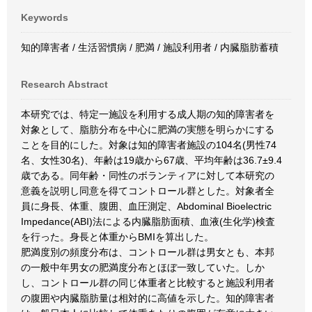
Keywords
知的障害者 / 生活習慣病 / 肥満 / 施設利用者 / 内臓脂肪蓄積
Research Abstract
本研究では、特定一施設を利用する成人期の知的障害者を
対象として、脂肪分布を中心に肥満の実態を明らかにする
ことを目的にした。対象は知的障害者施設の104名(男性74
名、女性30名)、年齢は19歳から67歳、平均年齢は36.7±9.4
歳である。同年齢・同性のボランティアに対して本研究の
意義を説明し同意を得てコントロール群とした。対象者全
員に身長、体重、腹囲、血圧測定、Abdominal Bioelectric
Impedance(ABI)法による内臓脂肪面積、血液(生化学)検査
を行った。身長と体重からBMIを算出した。
肥満度別の頻度分布は、コントロール群は男女とも、本邦
の一般中年男女の肥満度分布とほぼ一致していた。しか
し、コントロール群の同じ体重者と比較すると施設利用者
の腹囲や内臓脂肪量は相対的に高値を示した。知的障害者