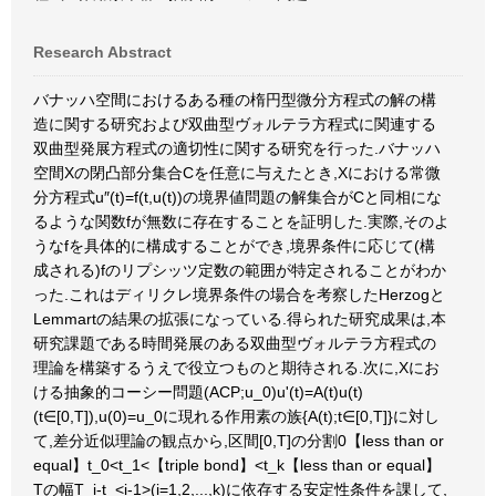
Research Abstract
バナッハ空間におけるある種の楕円型微分方程式の解の構
造に関する研究および双曲型ヴォルテラ方程式に関連する
双曲型発展方程式の適切性に関する研究を行った.バナッハ
空間Xの閉凸部分集合Cを任意に与えたとき,Xにおける常微
分方程式u″(t)=f(t,u(t))の境界値問題の解集合がCと同相にな
るような関数fが無数に存在することを証明した.実際,そのよ
うなfを具体的に構成することができ,境界条件に応じて(構
成される)fのリプシッツ定数の範囲が特定されることがわか
った.これはディリクレ境界条件の場合を考察したHerzogと
Lemmartの結果の拡張になっている.得られた研究成果は,本
研究課題である時間発展のある双曲型ヴォルテラ方程式の
理論を構築するうえで役立つものと期待される.次に,Xにお
ける抽象的コーシー問題(ACP;u_0)u'(t)=A(t)u(t)
(t∈[0,T]),u(0)=u_0に現れる作用素の族{A(t);t∈[0,T]}に対し
て,差分近似理論の観点から,区間[0,T]の分割0【less than or
equal】t_0<t_1<【triple bond】<t_k【less than or equal】
Tの幅T_i-t_<i-1>(i=1,2,...,k)に依存する安定性条件を課して,