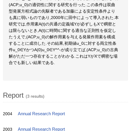
(ACP;u_0)の適切性に関する研究を行った.この条件は双曲
型発展方程式論の先駆者である加藤による安定性条件より
も真に弱いものであり,2000年に田中によって導入された.本
研究では,作用素A(t)の共通の定義域Yが必ずしもXで稠密と
は限らないとき,A(t)に時間tに関する適当な正則性を仮定し
たうえで,(ACP;u_0)の解作用素を与える発展作用素を構成
することに成功した.その結果,初期値u_0に対する両立性条
件u_0∈YかつA(0)u_0∈Y^^-が成り立てば,(ACP;u_0)の古典
解がただ一つ存在することがわかる.これはYがXで稠密な場
合でも新しい結果である.
Report
(3 results)
2004
Annual Research Report
2003
Annual Research Report