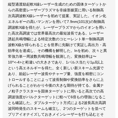
縦型過渡励起軟X線レーザー生成のための固体ターゲットか
らの高密度レーザープラズマを非線形媒質に用いる制御高
次高調波軟X線レーザーを初めて提案、実証した。イオン化
エネルギーの高いマンガンを用いて7.9nm(101次)の制御高
調波軟X線を得たが、レーザープラズマからのイオンを用い
た高次高調波では世界最高次の最短波長である。レーザー
誘起共鳴増幅による特定次数のコヒーレント単一制御高調
波軟X線が得られることを世界に先駆けて実証し高出力・高
効率化を達成し、その機構を解明した。Inを初め、次々と異
常強力単一周波数共鳴増幅を観測した。変換効率は〜
10^<-4>と桁違いの大きさであり、1パルス当たり1μJ以上
という高エネルギーを得た。全く新しい新スキーム光源で
あり、励起レーザー波長やチャープ量、強度を精密にコン
トロールすることによって波長制御や変換効率をさらに上
げられることがわかり今後の大きな期待が持てる。金属ナ
ノ粒子クラスターを固体ターゲットに用いると高次での高
調波強度がバルクターゲットに較べて6倍もの増強になるこ
とも確認した。ダブルターゲット方式による2波長高次高調
波同時発生のスキームも確立し、2つのターゲットを並べて
プリアイオナイズしておきメインレーザーを打ち込むとそ