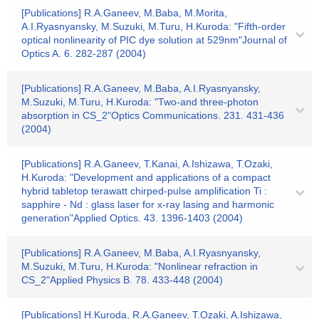
[Publications] R.A.Ganeev, M.Baba, M.Morita,
A.I.Ryasnyansky, M.Suzuki, M.Turu, H.Kuroda: "Fifth-order
optical nonlinearity of PIC dye solution at 529nm"Journal of
Optics A. 6. 282-287 (2004)
[Publications] R.A.Ganeev, M.Baba, A.I.Ryasnyansky,
M.Suzuki, M.Turu, H.Kuroda: "Two-and three-photon
absorption in CS_2"Optics Communications. 231. 431-436
(2004)
[Publications] R.A.Ganeev, T.Kanai, A.Ishizawa, T.Ozaki,
H.Kuroda: "Development and applications of a compact
hybrid tabletop terawatt chirped-pulse amplification Ti :
sapphire - Nd : glass laser for x-ray lasing and harmonic
generation"Applied Optics. 43. 1396-1403 (2004)
[Publications] R.A.Ganeev, M.Baba, A.I.Ryasnyansky,
M.Suzuki, M.Turu, H.Kuroda: "Nonlinear refraction in
CS_2"Applied Physics B. 78. 433-448 (2004)
[Publications] H.Kuroda, R.A.Ganeev, T.Ozaki, A.Ishizawa,