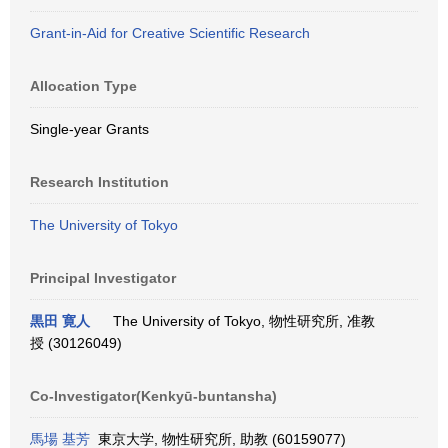
Grant-in-Aid for Creative Scientific Research
Allocation Type
Single-year Grants
Research Institution
The University of Tokyo
Principal Investigator
黒田 寛人
The University of Tokyo, 物性研究所, 准教
授 (30126049)
Co-Investigator(Kenkyū-buntansha)
馬場 基芳
東京大学, 物性研究所, 助教 (60159077)