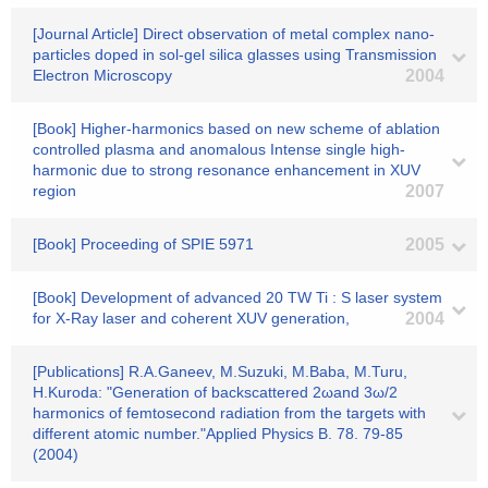
[Journal Article] Direct observation of metal complex nano-
particles doped in sol-gel silica glasses using Transmission
Electron Microscopy
2004
[Book] Higher-harmonics based on new scheme of ablation
controlled plasma and anomalous Intense single high-
harmonic due to strong resonance enhancement in XUV
region
2007
[Book] Proceeding of SPIE 5971
2005
[Book] Development of advanced 20 TW Ti : S laser system
for X-Ray laser and coherent XUV generation,
2004
[Publications] R.A.Ganeev, M.Suzuki, M.Baba, M.Turu,
H.Kuroda: "Generation of backscattered 2ωand 3ω/2
harmonics of femtosecond radiation from the targets with
different atomic number."Applied Physics B. 78. 79-85
(2004)