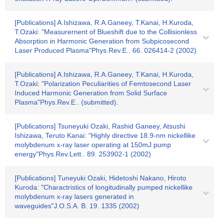
[Publications] A.Ishizawa, R.A.Ganeey, T.Kanai, H.Kuroda,
T.Ozaki: "Measurernent of Blueshift due to the Collisionless
Absorption in Harmonic Generation from Subpicosecond
Laser Produced Plasma"Phys.Rev.E.. 66. 026414-2 (2002)
[Publications] A.Ishizawa, R.A.Ganeey, T.Kanai, H.Kuroda,
T.Ozaki: "Polarization Peculiarities of Femtosecond Laser
Induced Harmonic Generation from Solid Surface
Plasma"Phys.Rev.E.. (submitted).
[Publications] Tsuneyuki Ozaki, Rashid Ganeey, Atsushi
Ishizawa, Teruto Kanai: "Highly directive 18.9-nm nickellike
molybdenum x-ray laser operating at 150mJ pump
energy"Phys.Rev.Lett.. 89. 253902-1 (2002)
[Publications] Tuneyuki Ozaki, Hidetoshi Nakano, Hiroto
Kuroda: "Charactristics of longitudinally pumped nickellike
molybdenum x-ray lasers generated in
waveguides"J.O.S.A. B. 19. 1335 (2002)