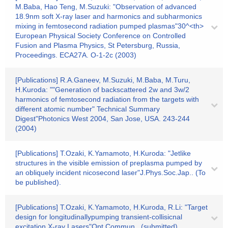
M.Baba, Hao Teng, M.Suzuki: "Observation of advanced
18.9nm soft X-ray laser and harmonics and subharmonics
mixing in femtosecond radiation pumped plasmas"30^<th>
European Physical Society Conference on Controlled
Fusion and Plasma Physics, St Petersburg, Russia,
Proceedings. ECA27A. O-1-2c (2003)
[Publications] R.A.Ganeev, M.Suzuki, M.Baba, M.Turu,
H.Kuroda: ""Generation of backscattered 2w and 3w/2
harmonics of femtosecond radiation from the targets with
different atomic number" Technical Summary
Digest"Photonics West 2004, San Jose, USA. 243-244
(2004)
[Publications] T.Ozaki, K.Yamamoto, H.Kuroda: "Jetlike
structures in the visible emission of preplasma pumped by
an obliquely incident nicosecond laser"J.Phys.Soc.Jap.. (To
be published).
[Publications] T.Ozaki, K.Yamamoto, H.Kuroda, R.Li: "Target
design for longitudinallypumping transient-collisicnal
excitation X-ray Lasers"Opt.Commun.. (submitted).