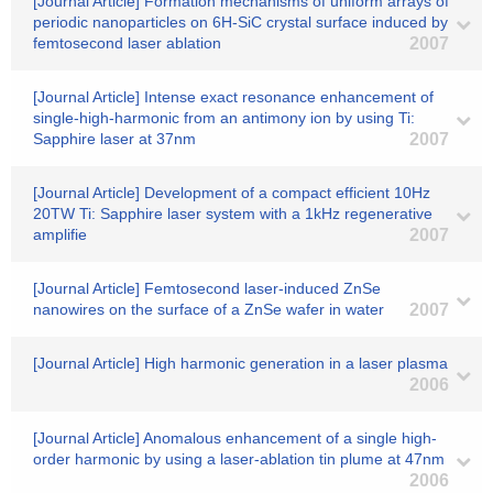
[Journal Article] Formation mechanisms of uniform arrays of
periodic nanoparticles on 6H-SiC crystal surface induced by
femtosecond laser ablation
2007
[Journal Article] Intense exact resonance enhancement of
single-high-harmonic from an antimony ion by using Ti:
Sapphire laser at 37nm
2007
[Journal Article] Development of a compact efficient 10Hz
20TW Ti: Sapphire laser system with a 1kHz regenerative
amplifie
2007
[Journal Article] Femtosecond laser-induced ZnSe
nanowires on the surface of a ZnSe wafer in water
2007
[Journal Article] High harmonic generation in a laser plasma
2006
[Journal Article] Anomalous enhancement of a single high-
order harmonic by using a laser-ablation tin plume at 47nm
2006