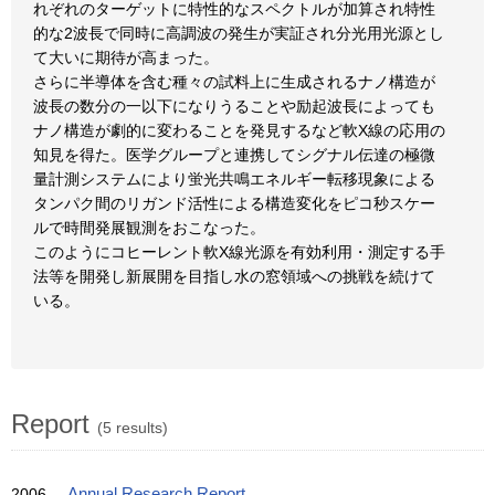
れぞれのターゲットに特性的なスペクトルが加算され特性
的な2波長で同時に高調波の発生が実証され分光用光源とし
て大いに期待が高まった。
さらに半導体を含む種々の試料上に生成されるナノ構造が
波長の数分の一以下になりうることや励起波長によっても
ナノ構造が劇的に変わることを発見するなど軟X線の応用の
知見を得た。医学グループと連携してシグナル伝達の極微
量計測システムにより蛍光共鳴エネルギー転移現象による
タンパク間のリガンド活性による構造変化をピコ秒スケー
ルで時間発展観測をおこなった。
このようにコヒーレント軟X線光源を有効利用・測定する手
法等を開発し新展開を目指し水の窓領域への挑戦を続けて
いる。
Report
(5 results)
2006
Annual Research Report