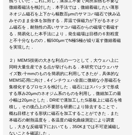
残っていた．これに対し，溝加工不要で局所加熱も不要な
微細着磁法を検討した．本手法では，微細着磁したい薄形
ネオジム磁石を上下から幅数百μmのサマコバ磁石で挟み込
みそのまま全体を加熱する．昇温で保磁力が下がるネオジ
ム磁石を，耐熱性の高いサマコバ磁石からの磁場で着磁す
る．簡易化した本手法により，発生磁場は目標の６割程度
と不十分なものの，幅500μmでN極S極が繰り返す微細着磁
を実現した．
２）MEMS技術の大きな利点の一つとして，大ウェハ上に
同時大量生産できる点が挙げられる．本研究ではウェハサ
イズ数-十mmのものを簡易的に利用してきたが，具体的な
MEMS応用に向け，4インチウェハ全面に微細な小形磁石を
集積化するプロセスを検討した．磁石にはスパッタで形成
する厚み20μmのネオジム系のものを利用し，微細加工の最
小幅は20μmとした．DRIEで溝加工したSi基板上に磁石を堆
積し，その後凸上の不要部を研磨により除去することで，
概ね目標とする形状に磁石を加工することができた．また
本磁石の耐熱温度を，各温度の磁化曲線測定により調査
し，大きな反磁場下においても，350Kまでは不可逆減磁し
ないことを確認した．