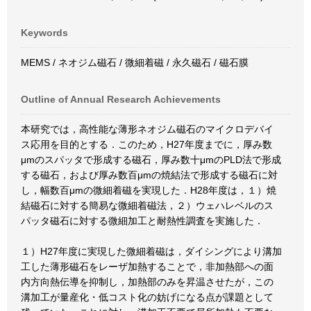
Keywords
MEMS / ネオジム磁石 / 微細着磁 / 永久磁石 / 磁石膜
Outline of Annual Research Achievements
本研究では，高性能な薄形ネオジム磁石のマイクロデバイ
ス応用を目的とする．このため，H27年度までに，厚み数
μmのスパッタで形成する磁石，厚み数十μmのPLD法で形成
する磁石，および厚み数百μmの焼結法で形成する磁石に対
し，幅数百μmの微細着磁を実現した．H28年度は，１）焼
結磁石に対する簡易な微細着磁法，２）ウェハレベルのス
パッタ磁石に対する微細加工と耐熱性調査を実施した．
１）H27年度に実現した微細着磁は，ダイシングにより溝加
工した薄形磁石をレーザ加熱することで，非加熱部への面
内方向熱伝導を抑制し，加熱部のみを昇温させたが，この
溝加工が量産化・低コスト化の妨げになる点が課題として