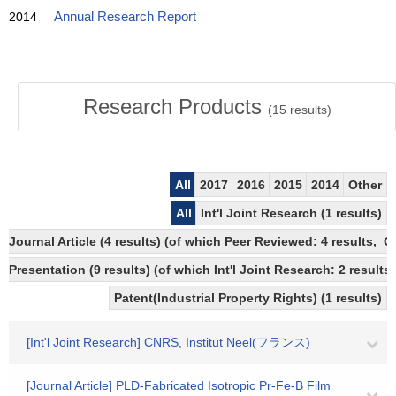
2014
Annual Research Report
Research Products
(
15
results)
All
2017
2016
2015
2014
Other
All
Int'l Joint Research (1 results)
Journal Article (4 results) (of which Peer Reviewed: 4 results,
Presentation (9 results) (of which Int'l Joint Research: 2 results)
Patent(Industrial Property Rights) (1 results)
[Int'l Joint Research] CNRS, Institut Neel(フランス)
[Journal Article] PLD-Fabricated Isotropic Pr-Fe-B Film