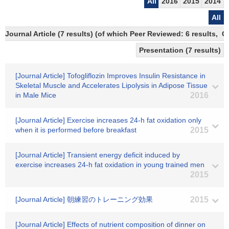
All
2016
2015
2014
All
Journal Article (7 results) (of which Peer Reviewed: 6 results, 
Presentation (7 results)
[Journal Article] Tofogliflozin Improves Insulin Resistance in
Skeletal Muscle and Accelerates Lipolysis in Adipose Tissue
in Male Mice
2016
[Journal Article] Exercise increases 24-h fat oxidation only
when it is performed before breakfast
2015
[Journal Article] Transient energy deficit induced by
exercise increases 24-h fat oxidation in young trained men
2015
[Journal Article] 朝練習のトレーニング効果
2015
[Journal Article] Effects of nutrient composition of dinner on