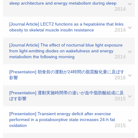
sleep architecture and energy metabolism during sleep
2014
[Journal Article] LECT2 functions as a hepatokine that links
obesity to skeletal muscle insulin resistance
2014
[Journal Article] The effect of nocturnal blue light exposure
from light-emitting diodes on wakefulness and energy
metabolism the following morning
2014
[Presentation] 朝食前の運動が24時間の脂質酸化量に及ぼす
影響
2016
[Presentation] 運動実施時間帯の違いが血中脂肪酸組成に及
ぼす影響
2015
[Presentation] Transient energy deficit after exercise
performed in a postabsorptive state increases 24-h fat
oxidation
2015