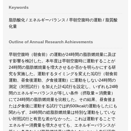
Keywords
脂肪酸化 / エネルギーバランス / 早朝空腹時の運動 / 脂質酸
化量
Outline of Annual Research Achievements
早朝空腹時（朝食前）の運動が24時間の脂肪燃焼量に及ぼ
す影響を検討した。本年度は早朝空腹時に運動することが
24時間の脂肪燃焼量を増大させるか否かを明らかにする研
究を実施した。運動するタイミングを変えた3試行（朝食前
運動、昼食後運動、夕食後運動）に運動をしない24時間の
測定（対照試行）を加えた計4試行を設定し、いずれも24時
間のエネルギーバランスが等しい条件（摂取量＝消費量）
にて24時間の脂肪燃焼量を比較した。その結果、昼食後ま
たは夕食後に運動する試行では約500kcalの運動をしたにも
関わらず、24時間の総脂肪燃焼量は特別な運動をしていな
い対照試行と有意な差がなかった。これは運動することで
エネルギー消費量を増大させても、エネルギーバランスが