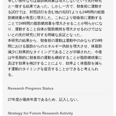
等しい条件ならば脂肪燃焼量は増大しないという先行研究
と一致する結果であった。しかし一方で、朝食前に運動す
る試行では、対照試行を含む他の3試行よりも24時間の総脂
肪燃焼量が有意に増大した。これにより朝食前に運動する
ことで24時間の脂肪燃焼量を増大させることが明らかにな
り、運動すること自体が脂肪燃焼を増大させるわけではな
いとの先行研究に対する明確な反証となった。
本研究の結果から、朝食前の運動は運動中のみならず24時
間における脂肪からのエネルギー供給を増大させ、体脂肪
減少に効果的なタイミングであることが示唆された。今後
は中長期的に朝食前の運動を継続することが脂肪燃焼量に
及ぼす効果を検討することにより、効率よく体脂肪を減ら
す運動のタイミングを提言することができると考えられ
る。
Research Progress Status
27年度が最終年度であるため、記入しない。
Strategy for Future Research Activity