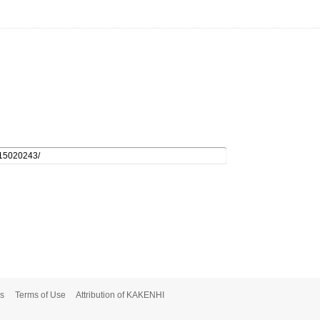
s
Terms of Use
Attribution of KAKENHI