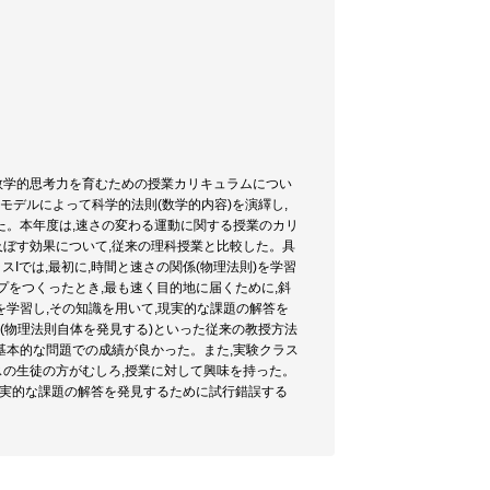
,数学的思考力を育むための授業カリキュラムについ
モデルによって科学的法則(数学的内容)を演繹し,
た。本年度は,速さの変わる運動に関する授業のカリ
及ぼす効果について,従来の理科授業と比較した。具
スIでは,最初に,時間と速さの関係(物理法則)を学習
プをつくったとき,最も速く目的地に届くために,斜
)を学習し,その知識を用いて,現実的な課題の解答を
(物理法則自体を発見する)といった従来の教授方法
る基本的な問題での成績が良かった。また,実験クラス
スの生徒の方がむしろ,授業に対して興味を持った。
,現実的な課題の解答を発見するために試行錯誤する