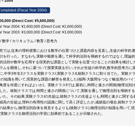
 – 2004
ompleted (Fiscal Year 2004)
00,000 (Direct Cost: ¥5,600,000)
al Year 2004: ¥2,600,000 (Direct Cost: ¥2,600,000)
al Year 2003: ¥3,000,000 (Direct Cost: ¥3,000,000)
/ 数学 / カリキュラム / 教育 / 思考力
究では,従来の理科授業における数学の位置づけと課題内容を見直し,生徒の科学的
討を行った。すなわち,実験や観察を通して科学的法則を帰納するのではなく,理論的
的法則や数学を応用する現実的な課題として実験を位置づけることの効果を検討し
ラムを開発し,それに基づいて授業実践を行い,それが生徒の科学的,数学的思考力に
に,中学3年生3クラスを実験クラスI,実験クラスII,統制クラスに割り当てた。実験クラ
その知識を用いて,現実的な課題の解答を発見した(福岡-大阪間をつなぐ輸送用のパイ
角度を何度にすればよいか)。実験クラスIIでは,最初に,時間と速さの関係(物理法則
した。統制クラスでは,時間と速さの関係について,実験を通して物理法則を帰納する
いた。その結果,実験クラスIの生徒は,統制クラスの生徒よりも,時間と速さに関す
績高の生徒は,理科の有用性の認識に関して高く評定したが,成績低の場合,統制クラ
の結果から,物理法則自体を発見するよりも(統制クラス),物理法則の知識を用いて
(実験クラスI),物理法則の学習に効果的であることが示唆された。