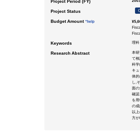
2003
Project Period (FY)
C
Project Status
Budget Amount
*help
¥5,6
Fisc
Fisc
理科 
Keywords
本研
Research Abstract
て検
科学
キュ
体的
し,
面の
確認
を用
の成
以上
方が