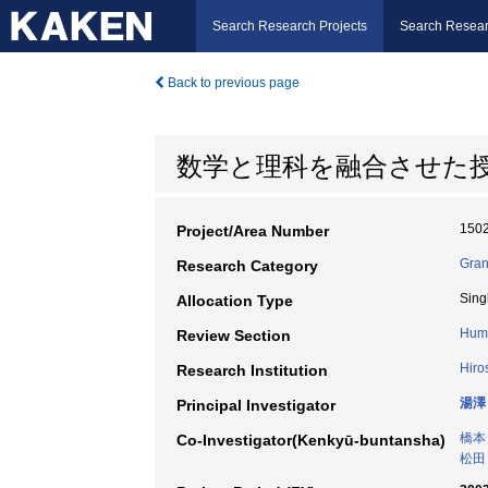
Search Research Projects
Search Resear
Back to previous page
数学と理科を融合させた授
150
Project/Area Number
Gran
Research Category
Sing
Allocation Type
Huma
Review Section
Hiro
Research Institution
湯澤
Principal Investigator
橋本
Co-Investigator(Kenkyū-buntansha)
松田