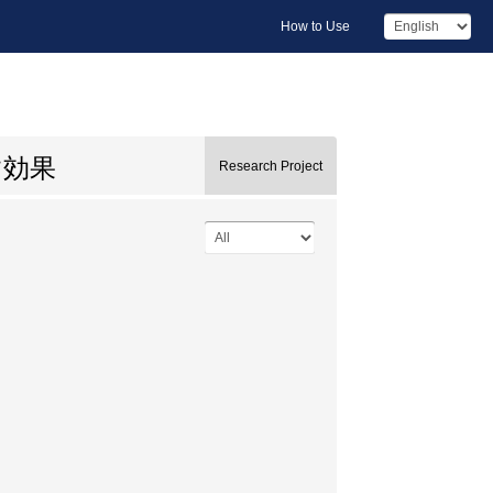
How to Use
す効果
Research Project