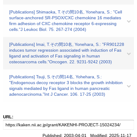
[Publications] Shimaoka, T.その間10名, Yonehara, S.: "Cell
surface-anchored SR-PSOX/CXC chemokine 16 mediates
firm adhesion of CXC chemokine receptor 6-expressing
cells."J Leukoc Biol. 75. 267-274 (2004)
[Publications] Imai, T.その間10名, Yonehara, S.: "FR901228
induces tumor regression associated with induction of Fas
ligand and activation of Fas signaling in human
osteosarcoma cells."Oncogen. 22. 9231-9242 (2003)
[Publications] Tsuji, S.その間14名, Yohehara, S.:
"Endogenous decoy receptor 3 blocks the growth inhibition
signals mediated by Fas ligand in human pancreatic
adenocarcinoma."Int J Cancer. 106. 17-25 (2003)
URL:
Published: 2003-04-01 Modified: 2025-11-17