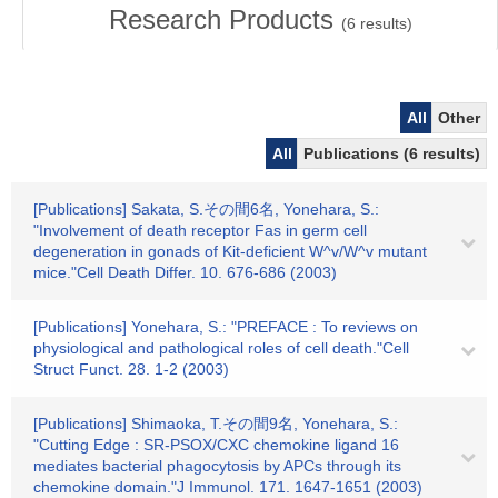
Research Products
(
6
results)
All
Other
All
Publications (6 results)
[Publications] Sakata, S.その間6名, Yonehara, S.:
"Involvement of death receptor Fas in germ cell
degeneration in gonads of Kit-deficient W^v/W^v mutant
mice."Cell Death Differ. 10. 676-686 (2003)
[Publications] Yonehara, S.: "PREFACE : To reviews on
physiological and pathological roles of cell death."Cell
Struct Funct. 28. 1-2 (2003)
[Publications] Shimaoka, T.その間9名, Yonehara, S.:
"Cutting Edge : SR-PSOX/CXC chemokine ligand 16
mediates bacterial phagocytosis by APCs through its
chemokine domain."J Immunol. 171. 1647-1651 (2003)