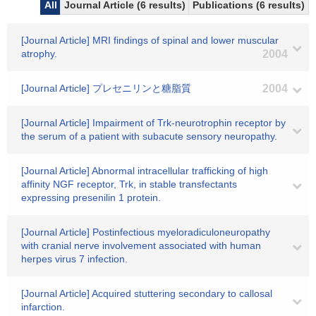
All
Journal Article (6 results)
Publications (6 results)
[Journal Article] MRI findings of spinal and lower muscular
atrophy.
2004
[Journal Article] プレセニリンと糖脂質
2004
[Journal Article] Impairment of Trk-neurotrophin receptor by
the serum of a patient with subacute sensory neuropathy.
[Journal Article] Abnormal intracellular trafficking of high
affinity NGF receptor, Trk, in stable transfectants
expressing presenilin 1 protein.
[Journal Article] Postinfectious myeloradiculoneuropathy
with cranial nerve involvement associated with human
herpes virus 7 infection.
[Journal Article] Acquired stuttering secondary to callosal
infarction.