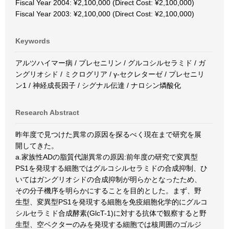
Fiscal Year 2004: ¥2,100,000 (Direct Cost: ¥2,100,000)
Fiscal Year 2003: ¥2,100,000 (Direct Cost: ¥2,100,000)
Keywords
アルツハイマー病 / プレセニリン / グルコシルセラミド / ガ
ングリオシド / ミクログリア / γ-セクレターゼ / プレセニリ
ン1 / 神経成長因子 / シグナル伝達 / ナロシン燐酸化
Research Abstract
昨年度で見つけた異常の原因を探るべく現在まで研究を展
開してきた。
a.家族性ADの脂質代謝異常の原因:前年度の研究で変異型
PS1を発現する細胞ではグルコシルセラミドの合成抑制、ひ
いてはガングリオシドの合成抑制が明らかとなったため、
その分子機序を明らかにすることを目的とした。まず、野
生型、変異型PS1を発現する細胞を免疫細胞化学的にグルコ
シルセラミド合成酵素(GlcT-1)に対する抗体で観察すると野
生型、空ベクターのみを発現する細胞では核周囲のゴルジ