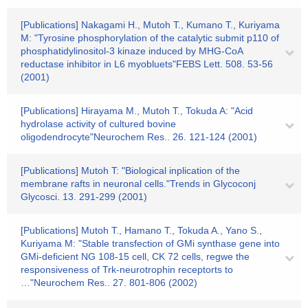
[Publications] Nakagami H., Mutoh T., Kumano T., Kuriyama
M: "Tyrosine phosphorylation of the catalytic submit p110 of
phosphatidylinositol-3 kinaze induced by MHG-CoA
reductase inhibitor in L6 myobluets"FEBS Lett. 508. 53-56
(2001)
[Publications] Hirayama M., Mutoh T., Tokuda A: "Acid
hydrolase activity of cultured bovine
oligodendrocyte"Neurochem Res.. 26. 121-124 (2001)
[Publications] Mutoh T: "Biological inplication of the
membrane rafts in neuronal cells."Trends in Glycoconj
Glycosci. 13. 291-299 (2001)
[Publications] Mutoh T., Hamano T., Tokuda A., Yano S.,
Kuriyama M: "Stable transfection of GMi synthase gene into
GMi-deficient NG 108-15 cell, CK 72 cells, regwe the
responsiveness of Trk-neurotrophin receptorts to
…"Neurochem Res.. 27. 801-806 (2002)