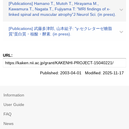
[Publications] Hamano T., Mutoh T., Hirayama M.,
Kawamura T., Nagata T., Fujiyama T: "MRI findings of x-
linked spinal and muscular atrophy"J Neurol Sci. (in press).
[Publications] 武藤多津郎, 山本紘子: "γ-セクレターゼ糖脂
質"蛋白質・核酸・酵素. (in press).
URL:
Published: 2003-04-01 Modified: 2025-11-17
Information
User Guide
FAQ
News