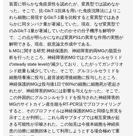
装置に明らかな免疫原性を認めたが、変異型では認めなか
った。そこで、抗-GlcT-1抗体を用いた免疫沈降法によりこ
れら細胞に発現するGlcT-1量を比較すると変異型ではあき
らかに同タンパク量が著減していた。現在、なぜ変異型で
のみGlcT-1量が著減していたのかその分子機序を解明中
で、この点が明らかになれば変異PS1の異常な作用の実態が
解明できる。現在、鋭意論文作成中である。
b.MGに関する研究:神経保護的、神経障害的両MGの脂質分
析を行ったところ、神経障害的MGではグルコシルセラミド
のsteady state levelが減少しており、したがってガングリオ
シド総量も減少していた。そこで、グルコシルセラミドを
細胞培養液に投与し超音波処理後細胞に投与したところ、
神経保護的MGは投与後1日で80%の細胞に細胞死が惹起さ
れたが、神経障害的MGには影響を与えなかった。そこで、
この外因的にグルコシルセラミドを投与された神経障害的
MGのサイトカイン産生能をRT-PCR法でプロファイリング
すると、そのプロファイルは神経保護的MGと同様な所見を
示すことが判明し、これら両サブタイプでは相互変換が起
きる可能性が示唆された。この知見は今後本細胞を神経疾
患の治療に細胞担体として利用しようとする場合極めて重