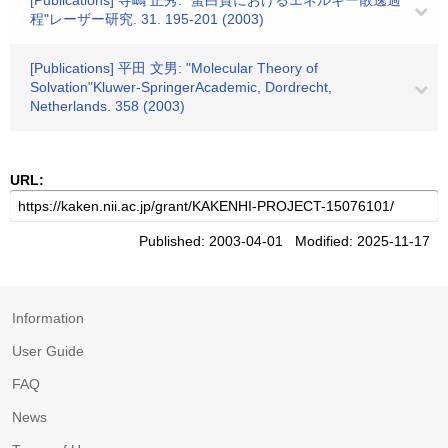
[Publications] 寺嶋 正秀: "蛋白質におけるエネルギー散逸過
程"レーザー研究. 31. 195-201 (2003)
[Publications] 平田 文男: "Molecular Theory of
Solvation"Kluwer-SpringerAcademic, Dordrecht,
Netherlands. 358 (2003)
URL:
Published: 2003-04-01 Modified: 2025-11-17
Information
User Guide
FAQ
News