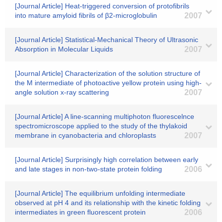
[Journal Article] Heat-triggered conversion of protofibrils
into mature amyloid fibrils of β2-microglobulin
2007
[Journal Article] Statistical-Mechanical Theory of Ultrasonic
Absorption in Molecular Liquids
2007
[Journal Article] Characterization of the solution structure of
the M intermediate of photoactive yellow protein using high-
angle solution x-ray scattering
2007
[Journal Article] A line-scanning multiphoton fluorescelnce
spectromicroscope applied to the study of the thylakoid
membrane in cyanobacteria and chloroplasts
2007
[Journal Article] Surprisingly high correlation between early
and late stages in non-two-state protein folding
2006
[Journal Article] The equilibrium unfolding intermediate
observed at pH 4 and its relationship with the kinetic folding
intermediates in green fluorescent protein
2006