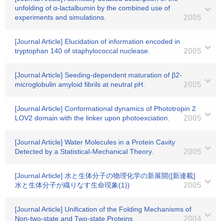
unfolding of α-lactalbumin by the combined use of
experiments and simulations.
2005
[Journal Article] Elucidation of information encoded in
tryptophan 140 of staphylococcal nuclease.
2005
[Journal Article] Seeding-dependent maturation of β2-
microglobulin amyloid fibrils at neutral pH.
2005
[Journal Article] Conformational dynamics of Phototropin 2
LOV2 domain with the linker upon photoexciation.
2005
[Journal Article] Water Molecules in a Protein Cavity
Detected by a Statistical-Mechanical Theory.
2005
[Journal Article] 水と生体分子の物理化学の新展開([新連載]
水と生体分子が織りなす生命現象(1))
2005
[Journal Article] Unification of the Folding Mechanisms of
Non-two-state and Two-state Proteins
2004