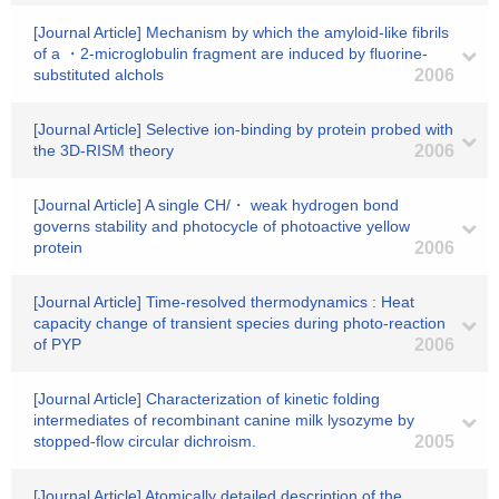
[Journal Article] Mechanism by which the amyloid-like fibrils
of a ・2-microglobulin fragment are induced by fluorine-
substituted alchols
2006
[Journal Article] Selective ion-binding by protein probed with
the 3D-RISM theory
2006
[Journal Article] A single CH/・ weak hydrogen bond
governs stability and photocycle of photoactive yellow
protein
2006
[Journal Article] Time-resolved thermodynamics : Heat
capacity change of transient species during photo-reaction
of PYP
2006
[Journal Article] Characterization of kinetic folding
intermediates of recombinant canine milk lysozyme by
stopped-flow circular dichroism.
2005
[Journal Article] Atomically detailed description of the