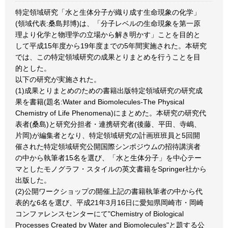
特定領域研究「水と生体分子が織り成す生命現象の化学」
(領域代表:桑島邦博)は、「分子レベルの生命現象を第一原
理より化学と物理学の立場から解き明かす」ことを目的と
して平成15年度から19年度までの5年間実施された。本研究
では、この特定領域研究の成果とりまとめを行うことを目
的とした。
以下の研究が実施された。
(1)成果とりまとめのための書籍出版特定領域研究の研究成
果を書籍(題名:Water and Biomolecules-The Physical
Chemistry of Life Phenomena)にまとめた。本研究の研究代
表者(桑島)と研究分担者・連携研究者(後藤、平田、寺嶋、
片岡)が編集者となり、特定領域研究の計画班班員と5回開
催された特定領域研究公開国際シンポジウムの招待講演者
の中から執筆者15名を選び、「水と生体分子」を中心テー
マとしたモノグラフ・スタイルの英文書籍をSpringer社から
出版した。
(2)公開ワークショップの開催上記の書籍執筆者の中から代
表的な6名を選び、平成21年3月16日に愛知県岡崎市・岡崎
コンファレンスセンターにて"Chemistry of Biological
Processes Created by Water and Biomolecules"と題する公