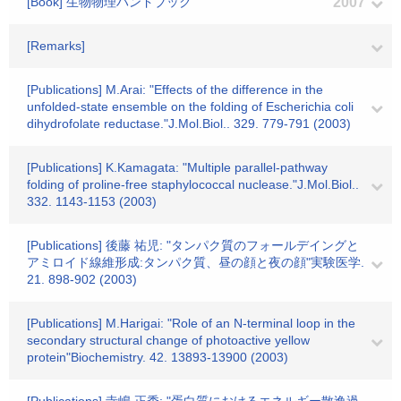
[Book] 生物物理ハンドブック
2007
[Remarks]
[Publications] M.Arai: "Effects of the difference in the
unfolded-state ensemble on the folding of Escherichia coli
dihydrofolate reductase."J.Mol.Biol.. 329. 779-791 (2003)
[Publications] K.Kamagata: "Multiple parallel-pathway
folding of proline-free staphylococcal nuclease."J.Mol.Biol..
332. 1143-1153 (2003)
[Publications] 後藤 祐児: "タンパク質のフォールデイングと
アミロイド線維形成:タンパク質、昼の顔と夜の顔"実験医学.
21. 898-902 (2003)
[Publications] M.Harigai: "Role of an N-terminal loop in the
secondary structural change of photoactive yellow
protein"Biochemistry. 42. 13893-13900 (2003)