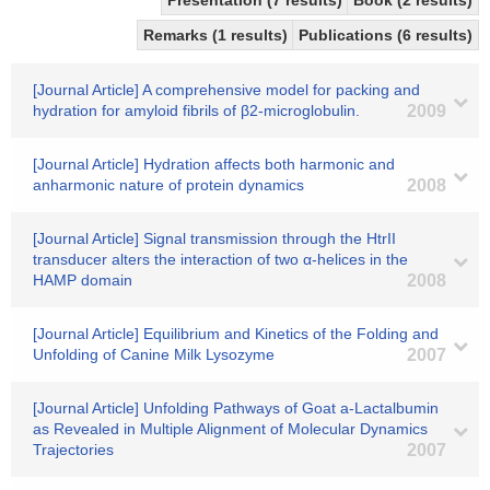
Presentation (7 results)
Book (2 results)
Remarks (1 results)
Publications (6 results)
[Journal Article] A comprehensive model for packing and
hydration for amyloid fibrils of β2-microglobulin.
2009
[Journal Article] Hydration affects both harmonic and
anharmonic nature of protein dynamics
2008
[Journal Article] Signal transmission through the HtrII
transducer alters the interaction of two α-helices in the
HAMP domain
2008
[Journal Article] Equilibrium and Kinetics of the Folding and
Unfolding of Canine Milk Lysozyme
2007
[Journal Article] Unfolding Pathways of Goat a-Lactalbumin
as Revealed in Multiple Alignment of Molecular Dynamics
Trajectories
2007