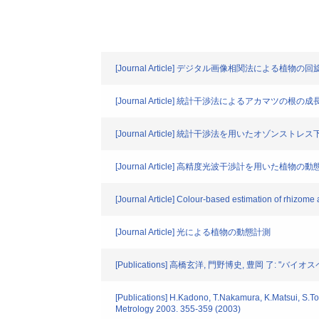
[Journal Article] デジタル画像相関法による植物
[Journal Article] 統計干渉法によるアカマツの
[Journal Article] 統計干渉法を用いたオゾンス
[Journal Article] 高精度光波干渉計を用いた植物の
[Journal Article] Colour-based estimation of rhizome 
[Journal Article] 光による植物の動態計測
[Publications] 高橋玄洋, 門野博史, 豊岡 了
[Publications] H.Kadono, T.Nakamura, K.Matsui, S.Toyo
Metrology 2003. 355-359 (2003)