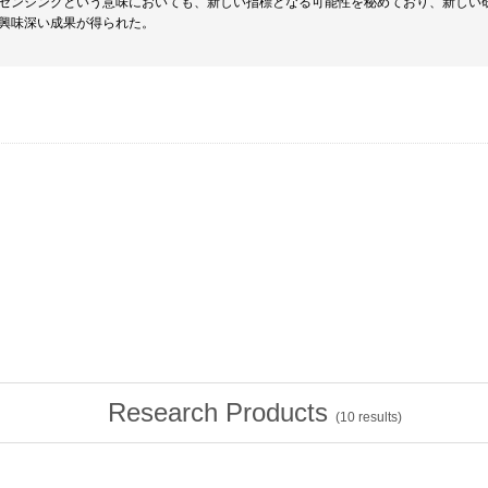
センシングという意味においても、新しい指標となる可能性を秘めており、新しい
興味深い成果が得られた。
Research Products
(
10
results)