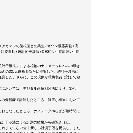
 アカマツの菌根菌との共生 / オゾン暴露実験 / 高
旋運動 / 統計的干渉法 / DESPI / 生長計測 / 生長
統計干渉法」による植物のナノメータレベルの動き
動きの3次元解析を新たに提案した。統計干渉法に
発見した。さらに、この現象が環境負荷に対して敏
究においては、デジタル画像相関法により、3次元
ルの分解能で計測したところ、健康な植物において
をおこなったところ、ナノメータゆらぎが短時間に
統計干渉法による計測の結果から確認された。
これまでにない全く新しい計測手段を提供し、また