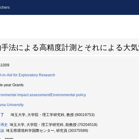
chers
的手法による高精度計測とそれによる大気
51009
t-in-Aid for Exploratory Research
le-year Grants
ronmental impact assessment/Environmental policy
ama University
 了
埼玉大学, 大学院・理工学研究科, 教授 (90019753)
 博史
埼玉大学, 大学院・理工学研究科, 助教授 (70204518)
 誠
埼玉県環境科学国際センター, 研究員 (30375589)