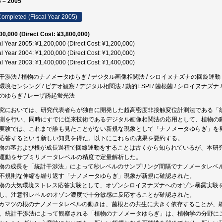
 – 2005
ompleted (Fiscal Year 2005)
00,000 (Direct Cost: ¥3,800,000)
al Year 2005: ¥1,200,000 (Direct Cost: ¥1,200,000)
al Year 2004: ¥1,200,000 (Direct Cost: ¥1,200,000)
al Year 2003: ¥1,400,000 (Direct Cost: ¥1,400,000)
干渉法 / 植物のナノメータゆらぎ / デジタル画像相関法 / シロイヌナズナの回旋運動 /
境センシング / ビデオ観察 / デジタル相関法 / 動的ESPI / 菌根菌 / シロイヌナズナ / 回
のゆらぎ / レーザ誘起蛍光法
究においては、研究代表者らが独自に開発した超高密度非接触変位計測法である「
測を行い、同時にすでに従来技術であるデジタル画像相関法の応用として、植物の
実験では、これまで誰も見たことがない新規な現象として「ナノメータゆらぎ」を
応答するという新しい知見を得た。以下にこれらの成果を要約する。
植物の茎および根が成長過程で回線運動をすることは古くから知られているが、本研
運動をサブミリメータレベルの精度で定量解析した。
植物の成長を「統計干渉法」によって秒レベルのサンプリング間隔でナノメータレベ
不規則な伸縮を繰り返す「ナノメータゆらぎ」現象が新規に確認された。
植物の大気環境ストレス応答実験として、オゾンシロイヌナズナへのオゾン暴露実験
し、注意報レベルのオゾン濃度で十分敏感に反応することが確認された。
アカマツの根のナノメータレベルの動きは、菌根との共生に大きく依存することが、
、統計干渉法によって観察される「植物のナノメータゆらぎ」は、植物学の分野に