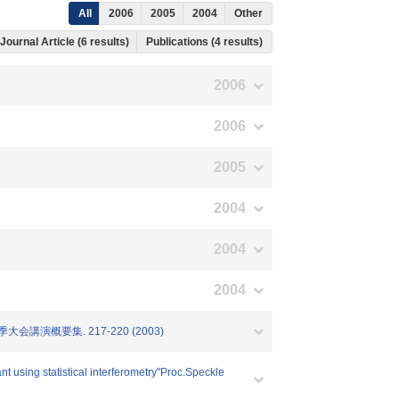
All
2006
2005
2004
Other
Journal Article (6 results)
Publications (4 results)
2006
2006
2005
2004
2004
2004
講演概要集. 217-220 (2003)
t using statistical interferometry"Proc.Speckle