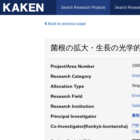
Search Research Projects
Search Resear
Back to previous page
菌根の拡大・生長の光学
156
Project/Area Number
Gran
Research Category
Sing
Allocation Type
Envi
Research Field
Sait
Research Institution
豊岡
Principal Investigator
門野
Co-Investigator(Kenkyū-buntansha)
三輪