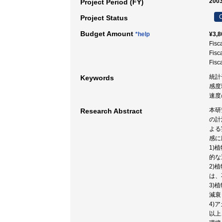
2003
Project Period (FY)
C
Project Status
Budget Amount
*help
¥3,8
Fisc
Fisc
Fisc
統計
Keywords
感度環
速度
本研
Research Abstract
の計
よる
感に
1)
的な
2)
は、
3)
減衰
4)
以上