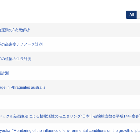
All
の回旋運動の3次元解析
根の成長の高密度ナノメータ計測
トレス下の植物の生長計測
動態計測
age in Phragmites australis
: "バイオスペックル差画像法による植物活性のモニタリング"日本非破壊検査教会平成14年度春季大会
oka: "Monitoring of the influence of environmental conditions on the growth of plan