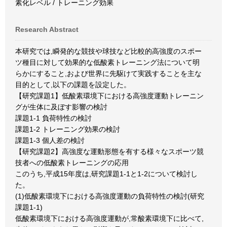
素化レベル / トレーニング効果
Research Abstract
本研究では,瞬発的な競技や球技など比較的高強度のスポー
ツ種目に対して効果的な低酸素トレーニング法について明
らかにすること,および世界に先駆けて実践することを主な
目的として,以下の課題を設定した。
【研究課題1】低酸素環境下における高強度運動トレーニン
グが生体に及ぼす影響の検討
課題1-1 負荷特性の検討
課題1-2 トレーニング効果の検討
課題1-3 個人差の検討
【研究課題2】高強度な運動形態を有する様々なスポーツ競
技者への低酸素トレーニングの応用
このうち,平成15年度は,研究課題1-1と1-2について検討し
た。
(1)低酸素環境下における高強度運動の負荷特性の検討(研究
課題1-1)
低酸素環境下における高強度運動が,常酸素環境下に比べて,