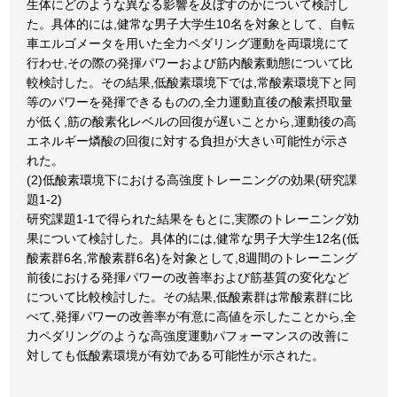
生体にどのような異なる影響を及ぼすのかについて検討し
た。具体的には,健常な男子大学生10名を対象として、自転
車エルゴメータを用いた全力ペダリング運動を両環境にて
行わせ,その際の発揮パワーおよび筋内酸素動態について比
較検討した。その結果,低酸素環境下では,常酸素環境下と同
等のパワーを発揮できるものの,全力運動直後の酸素摂取量
が低く,筋の酸素化レベルの回復が遅いことから,運動後の高
エネルギー燐酸の回復に対する負担が大きい可能性が示さ
れた。
(2)低酸素環境下における高強度トレーニングの効果(研究課
題1-2)
研究課題1-1で得られた結果をもとに,実際のトレーニング効
果について検討した。具体的には,健常な男子大学生12名(低
酸素群6名,常酸素群6名)を対象として,8週間のトレーニング
前後における発揮パワーの改善率および筋基質の変化など
について比較検討した。その結果,低酸素群は常酸素群に比
べて,発揮パワーの改善率が有意に高値を示したことから,全
力ペダリングのような高強度運動パフォーマンスの改善に
対しても低酸素環境が有効である可能性が示された。