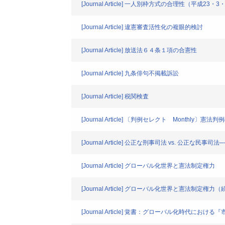
[Journal Article] 一人別枠方式の合理性（平成23・3
[Journal Article] 違憲審査活性化の複眼的検討
[Journal Article] 放送法６４条１項の合憲性
[Journal Article] 九条俳句不掲載訴訟
[Journal Article] 税関検査
[Journal Article] 〔判例セレクト Monthly〕憲法
[Journal Article] 公正な刑事司法 vs. 公
[Journal Article] グローバル化世界と憲法制定権力
[Journal Article] グローバル化世界と憲法制定権力（
[Journal Article] 覚書：グローバル化時代に