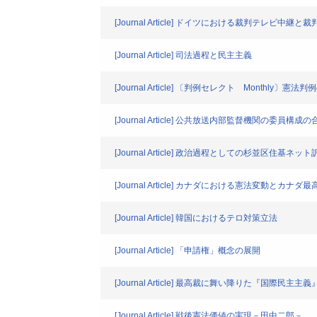
[Journal Article] ドイツにおける裁判テレビ
[Journal Article] 司法過程と民主主義
[Journal Article] 〔判例セレクト Monthly〕憲法
[Journal Article] 公共放送内部監督機関の委
[Journal Article] 政治過程としての杉並区住基ネット
[Journal Article] カナダにおける憲法変動とカナ
[Journal Article] 韓国におけるテロ対策立法
[Journal Article] 「申請権」概念の展開
[Journal Article] 最高裁に舞い降りた『国際民
[Journal Article] 戦後憲法価値の実現－田中二郎－