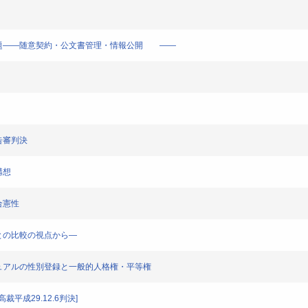
くる法的問題――随意契約・公文書管理・情報公開 ――
上告審判決
構想
の合憲性
ドイツとの比較の視点から―
ターセクシュアルの性別登録と一般的人格権・平等権
最高裁平成29.12.6判決]