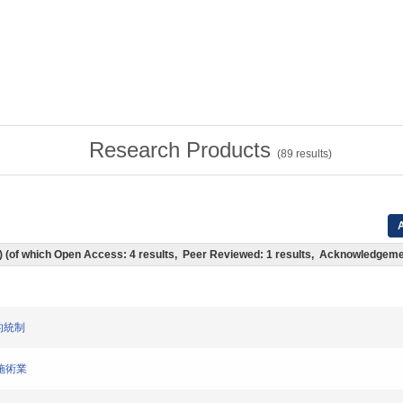
Research Products
(
89
results)
A
ts) (of which Open Access: 4 results, Peer Reviewed: 1 results, Acknowledgeme
法的統制
ー施術業