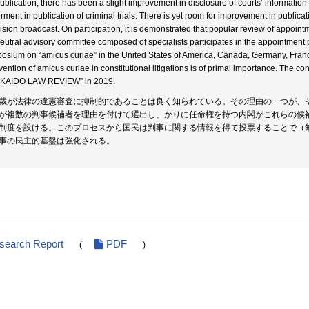
ublication, there has been a slight improvement in disclosure of courts’ information w
erment in publication of criminal trials. There is yet room for improvement in publicat
vision broadcast. On participation, it is demonstrated that popular review of appoin
 neutral advisory committee composed of specialists participates in the appointmen
osium on “amicus curiae” in the United States of America, Canada, Germany, Fran
rvention of amicus curiae in constitutional litigations is of primal importance. The 
KAIDO LAW REVIEW” in 2019.
裁が法律の違憲審査に抑制的であることは良く知られている。その理由の一つが、
が複数の判事候補者を理由を付けて選出し、かりに任命権を持つ内閣がこれらの候
制度を設ける。このプロセスから国民は判事に関する情報を得て投票することで（
事の民主的基盤は強化される。
esearch Report
PDF
(
)