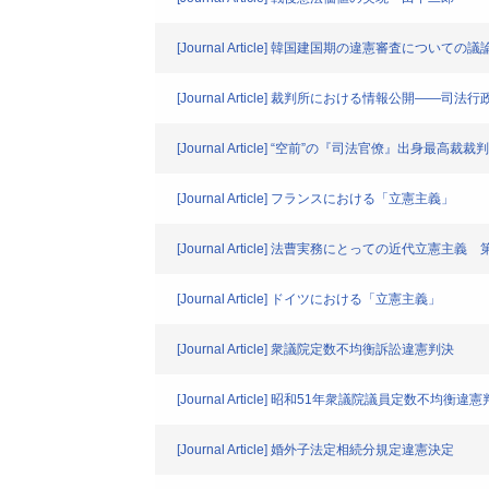
[Journal Article] 韓国建国期の違憲審査につ
[Journal Article] 裁判所における情報公開――
[Journal Article] “空前”の『司法官僚』出身最高
[Journal Article] フランスにおける「立憲主義」
[Journal Article] 法曹実務にとっての近代立憲主
[Journal Article] ドイツにおける「立憲主義」
[Journal Article] 衆議院定数不均衡訴訟違憲判決
[Journal Article] 昭和51年衆議院議員定数不均衡
[Journal Article] 婚外子法定相続分規定違憲決定