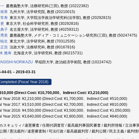
 一
慶應義塾大学, 法務研究科(三田), 教授 (10222382)
 裕章
九州大学, 法学研究院, 教授 (20210015)
 常寿
東京大学, 大学院法学政治学研究科(法学部), 教授 (20292815)
知更
東京大学, 社会科学研究所, 教授 (30292816)
 典子
名古屋大学, 法学研究科, 教授 (40259312)
 秀美
慶應義塾大学, メディア・コミュニケーション研究所(三田), 教授 (50247475)
 暁生
東北大学, 法学研究科, 教授 (70312535)
 正浩
法政大学, 法務研究科, 教授 (80167816)
木 雅寿
北海道大学, 法学研究科, 教授 (90215731)
AGISHI NORIKAZU
早稲田大学, 政治経済学術院, 教授 (10224742)
-04-01 – 2019-03-31
ompleted (Fiscal Year 2018)
910,000 (Direct Cost: ¥10,700,000、Indirect Cost: ¥3,210,000)
al Year 2018: ¥2,210,000 (Direct Cost: ¥1,700,000、Indirect Cost: ¥510,000)
al Year 2017: ¥3,510,000 (Direct Cost: ¥2,700,000、Indirect Cost: ¥810,000)
al Year 2016: ¥4,550,000 (Direct Cost: ¥3,500,000、Indirect Cost: ¥1,050,000)
al Year 2015: ¥3,640,000 (Direct Cost: ¥2,800,000、Indirect Cost: ¥840,000)
カスキュリィ / 違憲審査 / 任期付調査官 / 最高裁判事国民審査 / 裁判所情報 / 立法事実 /
開 / 憲法裁判 / 違憲審査制 / 司法行政 / 最高裁裁判官 / 裁判公開 / 民主主義 / 裁判情報