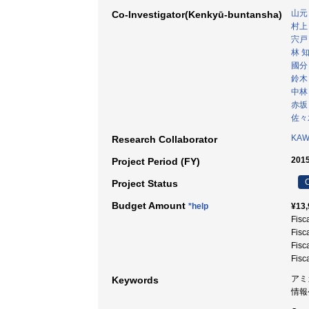
山元
Co-Investigator(Kenkyū-buntansha)
村上
宍戸
林 
國分
鈴木
中林
赤坂
佐々
KAW
Research Collaborator
2015
Project Period (FY)
C
Project Status
Budget Amount
*help
¥13,
Fisc
Fisc
Fisc
Fisc
アミ
Keywords
情報公