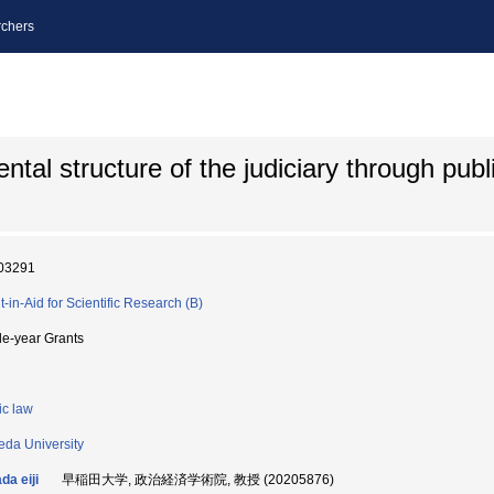
chers
tal structure of the judiciary through publ
03291
t-in-Aid for Scientific Research (B)
le-year Grants
ic law
da University
da eiji
早稲田大学, 政治経済学術院, 教授 (20205876)