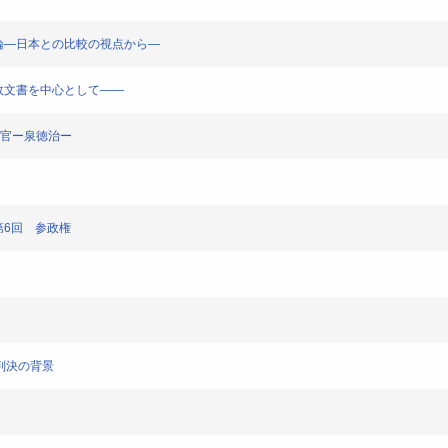
いての議論―日本との比較の視点から―
司法行政文書を中心として――
裁裁判官ー泉徳治ー
義 第6回 参政権
違憲判決の背景