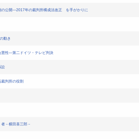
中継と裁判の公開―2017年の裁判所構成法改正 を手がかりに
判例の動き
員構成の合憲性―第二ドイツ・テレビ判決
訴訟
ダ最高裁判所の役割
主主義』者－横田喜三郎－