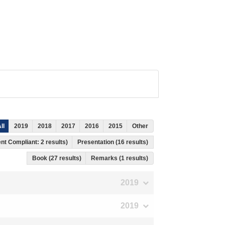
ll
2019
2018
2017
2016
2015
Other
nt Compliant: 2 results)
Presentation (16 results)
Book (27 results)
Remarks (1 results)
2019
2019