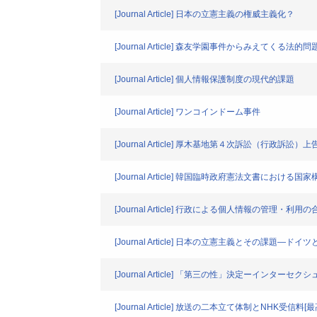
[Journal Article] 日本の立憲主義の権威主義化？
[Journal Article] 森友学園事件からみえて
[Journal Article] 個人情報保護制度の現代的課題
[Journal Article] ワンコインドーム事件
[Journal Article] 厚木基地第４次訴訟（行政訴訟）
[Journal Article] 韓国臨時政府憲法文書における国家
[Journal Article] 行政による個人情報の管理・利用
[Journal Article] 日本の立憲主義とその課題―
[Journal Article] 「第三の性」決定ーイン
[Journal Article] 放送の二本立て体制とNHK受信料[