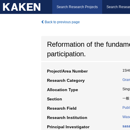
Search Research Projects
Search Resear
Back to previous page
Reformation of the fundamen
participation.
15H
Project/Area Number
Gran
Research Category
Sing
Allocation Type
一般
Section
Publ
Research Field
Wase
Research Institution
sasa
Principal Investigator