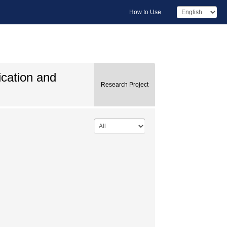
How to Use
ication and
Research Project