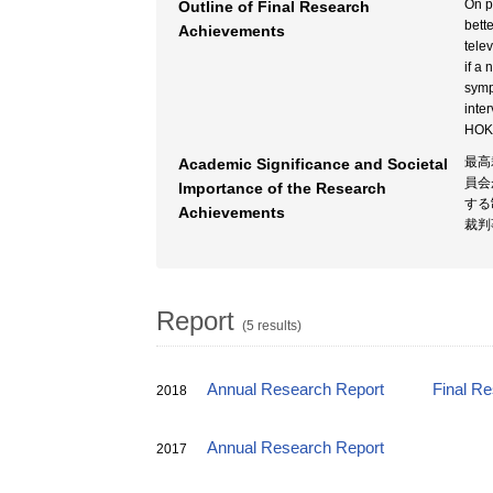
On p
Outline of Final Research
bett
Achievements
tele
if a
symp
inte
HOK
最高
Academic Significance and Societal
員会
Importance of the Research
する
Achievements
裁判
Report
(5 results)
Annual Research Report
Final R
2018
Annual Research Report
2017