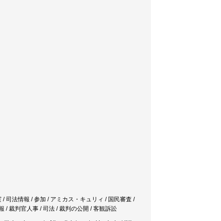
 司法情報 / 参加 / アミカス・キュリィ / 国民審査 /
 / 裁判官人事 / 司法 / 裁判の公開 / 客観訴訟