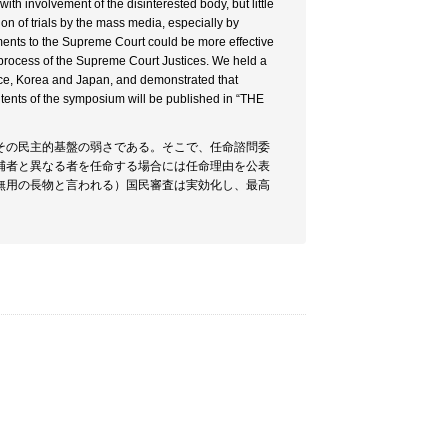
ith involvement of the disinterested body, but little
ion of trials by the mass media, especially by
tments to the Supreme Court could be more effective
t process of the Supreme Court Justices. We held a
ce, Korea and Japan, and demonstrated that
contents of the symposium will be published in “THE
その民主的基盤の弱さである。そこで、任命諮問委
補者と異なる者を任命する場合には任命理由を公表
無用の長物と言われる）国民審査は実効化し、最高