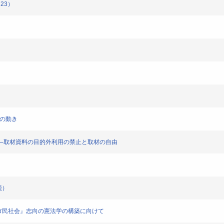
・23）
判例の動き
正な民事司法──取材資料の目的外利用の禁止と取材の自由
続）
おける『市民社会』志向の憲法学の構築に向けて