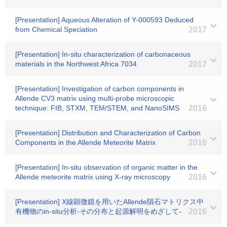
[Presentation] Aqueous Alteration of Y-000593 Deduced
from Chemical Speciation
2017
[Presentation] In-situ characterization of carbonaceous
materials in the Northwest Africa 7034
2017
[Presentation] Investigation of carbon components in
Allende CV3 matrix using multi-probe microscopic
technique: FIB, STXM, TEM/STEM, and NanoSIMS
2016
[Presentation] Distribution and Characterization of Carbon
Components in the Allende Meteorite Matrix
2016
[Presentation] In-situ observation of organic matter in the
Allende meteorite matrix using X-ray microscopy
2016
[Presentation] X線顕微鏡を用いたAllende隕石マトリクス中
有機物のin-situ分析-その分布と起源解明をめざして-
2016