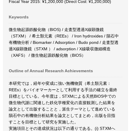
Fiscal Year 2015: ¥1,200,000 (Direct Cost: ¥1,200,000)
Keywords
微生物起源鉄酸化物（BIOS) / 走査型透過X線顕微鏡
（STXM） / 希土類元素（REEs） / Iron hydroxides / 隕石中
有機物分析 / Biomarker / Adsorption / Budo pond / 走査型透
過X線顕微鏡（STXM ） / adsorption / X線吸収微細構造
（XAFS） / 微生物起源鉄酸化物（BIOS）
Outline of Annual Research Achievements
本研究では，経年や変成に強い無機物質（希土類元素：
REEs）をバイオマーカーとして利用する手法の確立を最終
目標としている。今年度は，STXMによる天然BIOS中での
微生物代謝に関連した鉄化学種変化の直接観測した結果を
論文として出版することと，派生テーマとして進めている
隕石中の有機物分析結果を論文としてまとめ，出版を目指
すことを目標として研究を実施した。
実施項目とその達成状況は以下の通りである。(i) STXMへ