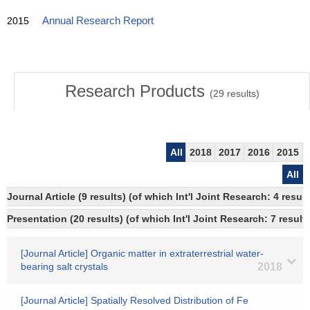
2015
Annual Research Report
Research Products
(
29
results)
All
2018
2017
2016
2015
All
Journal Article (9 results) (of which Int'l Joint Research: 4 res
Presentation (20 results) (of which Int'l Joint Research: 7 results
[Journal Article] Organic matter in extraterrestrial water-
bearing salt crystals
2018
[Journal Article] Spatially Resolved Distribution of Fe