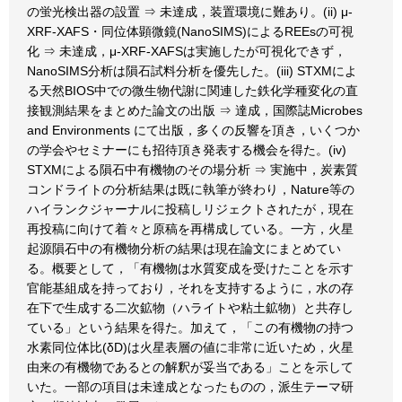
の蛍光検出器の設置 ⇒ 未達成，装置環境に難あり。(ii) μ-
XRF-XAFS・同位体顕微鏡(NanoSIMS)によるREEsの可視
化 ⇒ 未達成，μ-XRF-XAFSは実施したが可視化できず，
NanoSIMS分析は隕石試料分析を優先した。(iii) STXMによ
る天然BIOS中での微生物代謝に関連した鉄化学種変化の直
接観測結果をまとめた論文の出版 ⇒ 達成，国際誌Microbes
and Environments にて出版，多くの反響を頂き，いくつか
の学会やセミナーにも招待頂き発表する機会を得た。(iv)
STXMによる隕石中有機物のその場分析 ⇒ 実施中，炭素質
コンドライトの分析結果は既に執筆が終わり，Nature等の
ハイランクジャーナルに投稿しリジェクトされたが，現在
再投稿に向けて着々と原稿を再構成している。一方，火星
起源隕石中の有機物分析の結果は現在論文にまとめてい
る。概要として，「有機物は水質変成を受けたことを示す
官能基組成を持っており，それを支持するように，水の存
在下で生成する二次鉱物（ハライトや粘土鉱物）と共存し
ている」という結果を得た。加えて，「この有機物の持つ
水素同位体比(δD)は火星表層の値に非常に近いため，火星
由来の有機物であるとの解釈が妥当である」ことを示して
いた。一部の項目は未達成となったものの，派生テーマ研