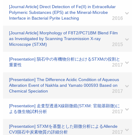
[Journal Article] Direct Detection of Fe(II) in Extracellular
Polymeric Substances (EPS) at the Mineral-Microbe
Interface in Bacterial Pyrite Leaching
2016
[Journal Article] Morphology of F8T2/PC71BM Blend Film
as Investigated by Scanning Transmission X-ray
Microscope (STXM)
2015
[Presentation] 隕石中の有機物分析におけるSTXMの役割と
重要性
2017
[Presentation] The Difference Acidic Condition of Aqueous
Alteration Event of Nakhla and Yamato 000593 Based on
Chemical Speciation
2017
[Presentation] 走査型透過X線顕微鏡(STXM: 官能基顕微)に
よる微生物試料分析
2017
[Presentation] STXMを基盤とした顕微分析によるAllende
CV3隕石中炭素物質の詳細分析
2017