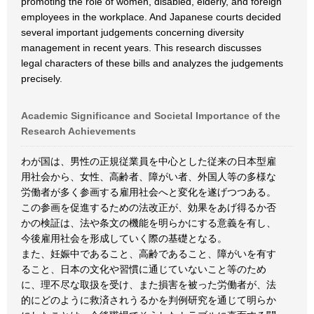
promoting the role of women, disabled, elderly, and foreign
employees in the workplace. And Japanese courts decided
several important judgements concerning diversity
management in recent years. This research discusses
legal characters of these bills and analyzes the judgements
precisely.
Academic Significance and Societal Importance of the
Research Achievements
わが国は、男性の正規従業員を中心とした従来の日本型雇
用社会から、女性、高齢者、障がい者、外国人等の多様な
労働者が多く参画する雇用社会へと変化を遂げつつある。
この参画を促進するための法改正が、効果をあげ得るか否
かの検証は、法や条文の機能を明らかにする意義を有し、
今後雇用社会を形成していく際の基礎となる。
また、妊娠中であること、高齢であること、障がいを有す
ること、日本の文化や習慣に通じていないこと等のため
に、理不尽な取扱を受け、また損害を被った労働者が、法
的にどのように救済されうるかを判例研究を通じて明らか