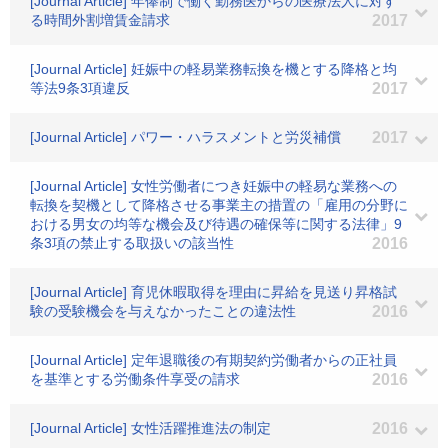
[Journal Article] 年俸制で働く勤務医からの医療法人に対す
る時間外割増賃金請求
2017
[Journal Article] 妊娠中の軽易業務転換を機とする降格と均
等法9条3項違反
2017
[Journal Article] パワー・ハラスメントと労災補償
2017
[Journal Article] 女性労働者につき妊娠中の軽易な業務への
転換を契機として降格させる事業主の措置の「雇用の分野に
おける男女の均等な機会及び待遇の確保等に関する法律」9
条3項の禁止する取扱いの該当性
2016
[Journal Article] 育児休暇取得を理由に昇給を見送り昇格試
験の受験機会を与えなかったことの違法性
2016
[Journal Article] 定年退職後の有期契約労働者からの正社員
を基準とする労働条件享受の請求
2016
[Journal Article] 女性活躍推進法の制定
2016